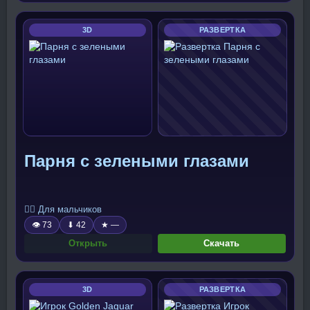
3D
РАЗВЕРТКА
Парня с зелеными глазами
🧍‍♂️ Для мальчиков
👁 73
⬇ 42
★ —
Открыть
Скачать
3D
РАЗВЕРТКА