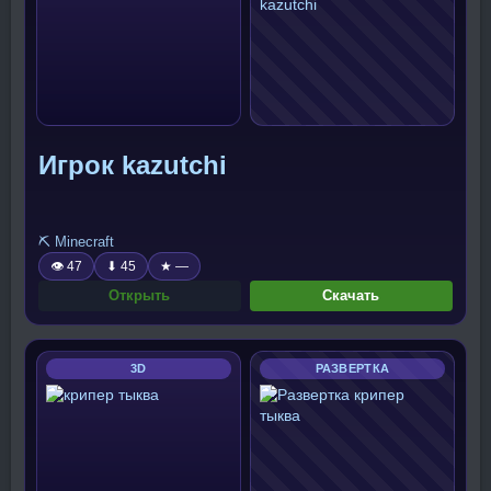
Игрок kazutchi
⛏️ Minecraft
👁 47
⬇ 45
★ —
Открыть
Скачать
3D
РАЗВЕРТКА