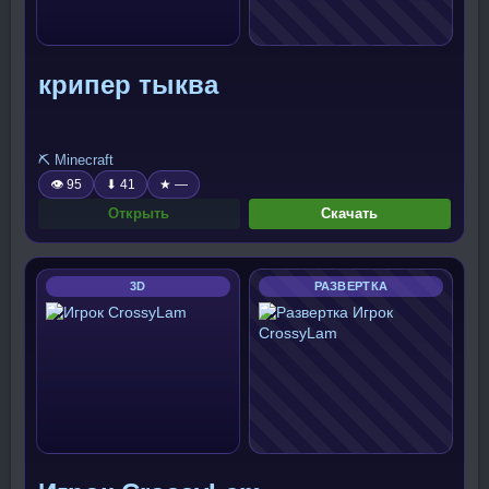
крипер тыква
⛏️ Minecraft
👁 95
⬇ 41
★ —
Открыть
Скачать
3D
РАЗВЕРТКА