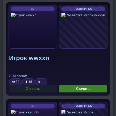
3D
РАЗВЕРТКА
Игрок wwxxn
⛏️ Minecraft
👁 39
⬇ 16
★ —
Открыть
Скачать
3D
РАЗВЕРТКА