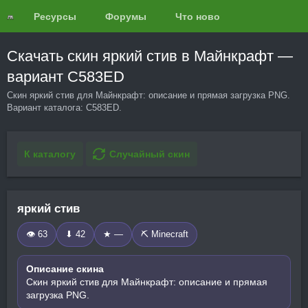
Ресурсы
Форумы
Что нового?
Обзоры
Скачать скин яркий стив в Майнкрафт —
вариант C583ED
Скин яркий стив для Майнкрафт: описание и прямая загрузка PNG.
Вариант каталога: C583ED.
К каталогу
Случайный скин
яркий стив
👁 63
⬇ 42
★ —
⛏️ Minecraft
Описание скина
Скин яркий стив для Майнкрафт: описание и прямая
загрузка PNG.