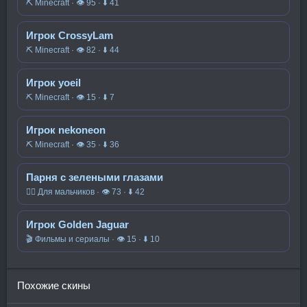
⛏️ Minecraft · 👁 95 · ⬇ 41
Игрок CrossyLam
⛏️ Minecraft · 👁 82 · ⬇ 44
Игрок yoeil
⛏️ Minecraft · 👁 15 · ⬇ 7
Игрок nekoneon
⛏️ Minecraft · 👁 35 · ⬇ 36
Парня с зелеными глазами
🧍‍♂️ Для мальчиков · 👁 73 · ⬇ 42
Игрок Golden Jaguar
🎬 Фильмы и сериалы · 👁 15 · ⬇ 10
Похожие скины