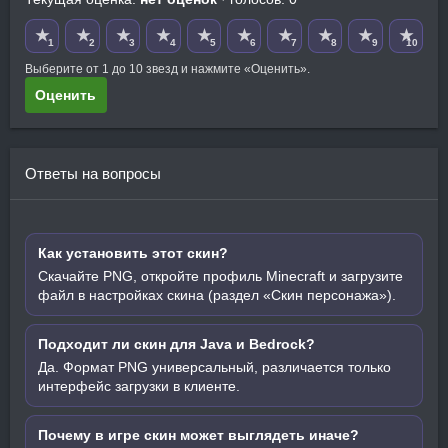
★
★
★
★
★
★
★
★
★
★
1
2
3
4
5
6
7
8
9
10
Выберите от 1 до 10 звезд и нажмите «Оценить».
Оценить
Ответы на вопросы
Как установить этот скин?
Скачайте PNG, откройте профиль Minecraft и загрузите
файл в настройках скина (раздел «Скин персонажа»).
Подходит ли скин для Java и Bedrock?
Да. Формат PNG универсальный, различается только
интерфейс загрузки в клиенте.
Почему в игре скин может выглядеть иначе?