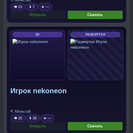
⛏️ Minecraft
👁 15
⬇ 7
★ —
Открыть
Скачать
3D
РАЗВЕРТКА
Игрок nekoneon
⛏️ Minecraft
👁 35
⬇ 36
★ —
Открыть
Скачать