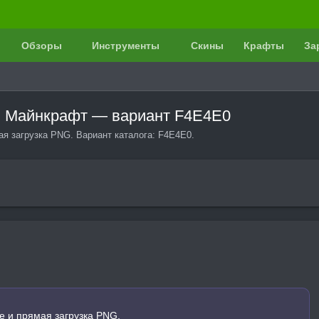
Обзоры
Инструменты
Скины
Крафты
За
в Майнкрафт — вариант F4E4E0
я загрузка PNG. Вариант каталога: F4E4E0.
 и прямая загрузка PNG.