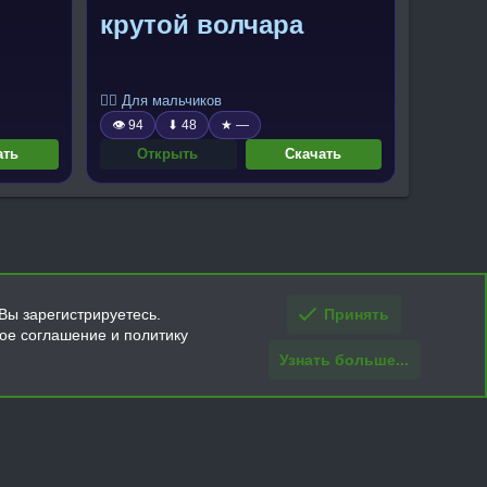
крутой волчара
🧍‍♂️ Для мальчиков
👁 94
⬇ 48
★ —
ать
Открыть
Скачать
Вы зарегистрируетесь.
Принять
кое соглашение и политику
Узнать больше...
ти и условия покупки/возврата
Помощь
Главная
R
S
S