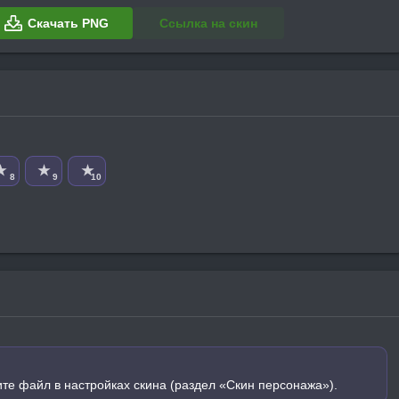
Скачать PNG
Ссылка на скин
★
★
★
8
9
10
ите файл в настройках скина (раздел «Скин персонажа»).