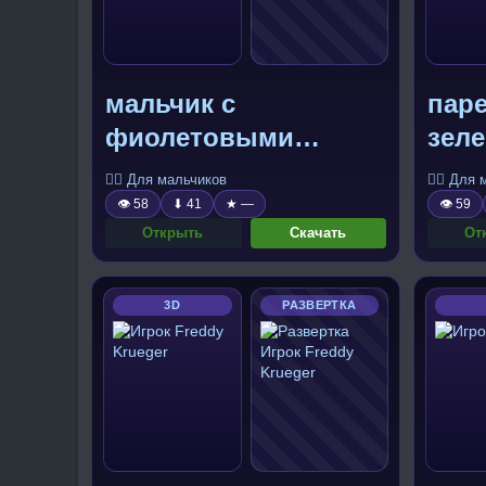
мальчик с
пар
фиолетовыми
зел
рогами
🧍‍♂️ Для мальчиков
🧍‍♂️ Для
👁 58
⬇ 41
★ —
👁 59
Открыть
Скачать
От
3D
РАЗВЕРТКА