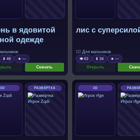
ень в ядовитой
лис с суперсило
еной одежде
 мальчиков
🧍‍♂️ Для мальчиков
⬇ 46
★ —
👁 63
⬇ 34
★ —
крыть
Скачать
Открыть
Скач
3D
РАЗВЕРТКА
3D
РАЗВЕ