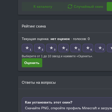
К каталогу
Случайный скин
Рейтинг скина
Текущая оценка:
нет оценок
· голосов: 0
★
★
★
★
★
★
★
1
2
3
4
5
6
7
Выберите от 1 до 10 звезд и нажмите «Оценить».
Оценить
Ответы на вопросы
Как установить этот скин?
Скачайте PNG, откройте профиль Minecraft и загруз