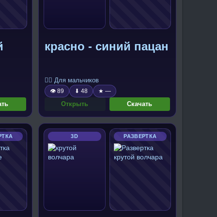
й
красно - синий пацан
🧍‍♂️ Для мальчиков
👁 89
⬇ 48
★ —
ать
Открыть
Скачать
РТКА
3D
РАЗВЕРТКА