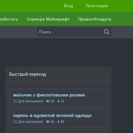
Вход
Регистрация
работать
Сервера Майнкрафт
Правообладателям
Быстрый переход
мальчик с фиолетовыми рогами
🧍‍♂️ Для мальчиков · 👁 58 · ⬇ 41
парень в ядовитой зеленой одежде
🧍‍♂️ Для мальчиков · 👁 59 · ⬇ 46