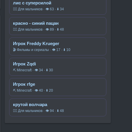
лис с суперсилой
🧍‍♂️ Для мальчиков · 👁 63 · ⬇ 34
красно - синий пацан
🧍‍♂️ Для мальчиков · 👁 89 · ⬇ 48
Игрок Freddy Krueger
🎬 Фильмы и сериалы · 👁 17 · ⬇ 10
Игрок Zqdi
⛏️ Minecraft · 👁 34 · ⬇ 30
Игрок rfge
⛏️ Minecraft · 👁 40 · ⬇ 20
крутой волчара
🧍‍♂️ Для мальчиков · 👁 94 · ⬇ 48