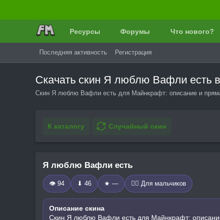
Ресурсы
Форумы
Что нового?
Последняя активность
Регистрация
Скачать скин Я люблю Вафли есть 
Скин Я люблю Вафли есть для Майнкрафт: описание и пряма
К каталогу
Случайный скин
Я люблю Вафли есть
👁 94
⬇ 46
★ —
🧍‍♂️ Для мальчиков
Описание скина
Скин Я люблю Вафли есть для Майнкрафт: описание