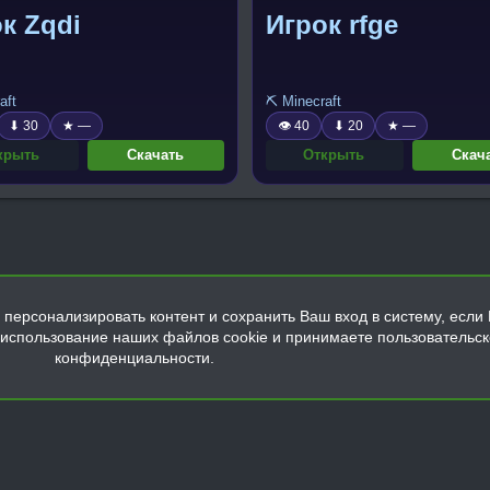
к Zqdi
Игрок rfge
aft
⛏️ Minecraft
⬇ 30
★ —
👁 40
⬇ 20
★ —
крыть
Скачать
Открыть
Скач
персонализировать контент и сохранить Ваш вход в систему, если 
а использование наших файлов cookie и принимаете пользовательс
конфиденциальности.
Обратная связь
Условия и правила
Политика конфиденциальнос