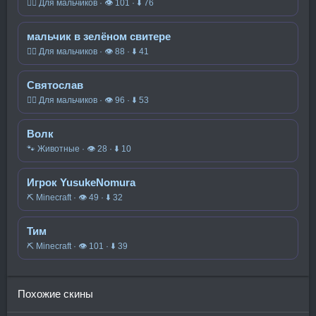
🧍‍♂️ Для мальчиков · 👁 101 · ⬇ 76
мальчик в зелёном свитере
🧍‍♂️ Для мальчиков · 👁 88 · ⬇ 41
Святослав
🧍‍♂️ Для мальчиков · 👁 96 · ⬇ 53
Волк
🐾 Животные · 👁 28 · ⬇ 10
Игрок YusukeNomura
⛏️ Minecraft · 👁 49 · ⬇ 32
Тим
⛏️ Minecraft · 👁 101 · ⬇ 39
Похожие скины