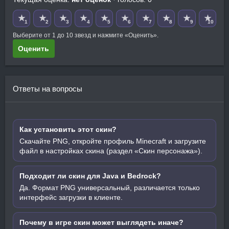
★
★
★
★
★
★
★
★
★
★
1
2
3
4
5
6
7
8
9
10
Выберите от 1 до 10 звезд и нажмите «Оценить».
Оценить
Ответы на вопросы
Как установить этот скин?
Скачайте PNG, откройте профиль Minecraft и загрузите
файл в настройках скина (раздел «Скин персонажа»).
Подходит ли скин для Java и Bedrock?
Да. Формат PNG универсальный, различается только
интерфейс загрузки в клиенте.
Почему в игре скин может выглядеть иначе?