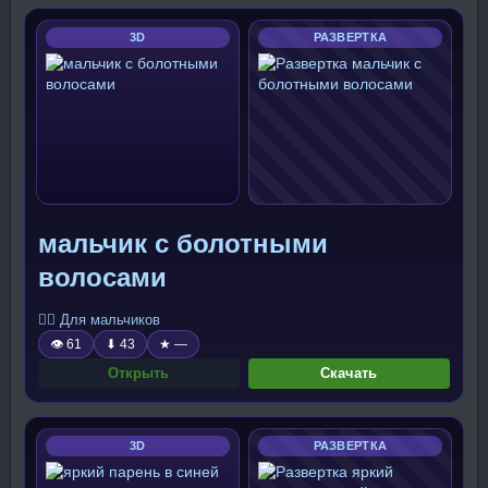
3D
РАЗВЕРТКА
мальчик с болотными
волосами
🧍‍♂️ Для мальчиков
👁 61
⬇ 43
★ —
Открыть
Скачать
3D
РАЗВЕРТКА