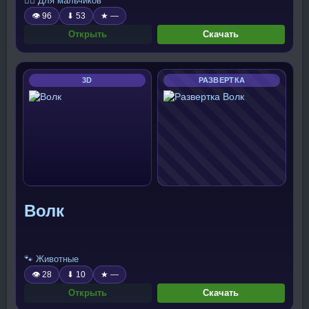
🧍‍♂️ Для мальчиков
👁 96
⬇ 53
★ —
Открыть
Скачать
3D
РАЗВЕРТКА
Волк
🐾 Животные
👁 28
⬇ 10
★ —
Открыть
Скачать