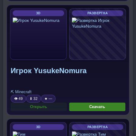
3D
РАЗВЕРТКА
Игрок YusukeNomura
⛏️ Minecraft
👁 49
⬇ 32
★ —
Открыть
Скачать
3D
РАЗВЕРТКА