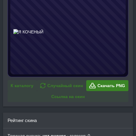
К каталогу
Случайный скин
Скачать PNG
Ссылка на скин
Рейтинг скина
Текущая оценка:
нет оценок
· голосов: 0