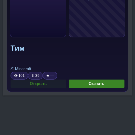
Тим
⛏️ Minecraft
👁 101
⬇ 39
★ —
Открыть
Скачать