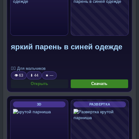
яркий парень в синей одежде
🧍‍♂️ Для мальчиков
👁 63
⬇ 44
★ —
Открыть
Скачать
3D
РАЗВЕРТКА