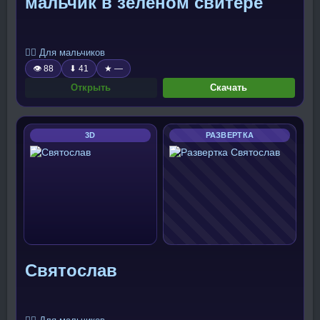
мальчик в зелёном свитере
🧍‍♂️ Для мальчиков
👁 88
⬇ 41
★ —
Открыть
Скачать
3D
РАЗВЕРТКА
Святослав