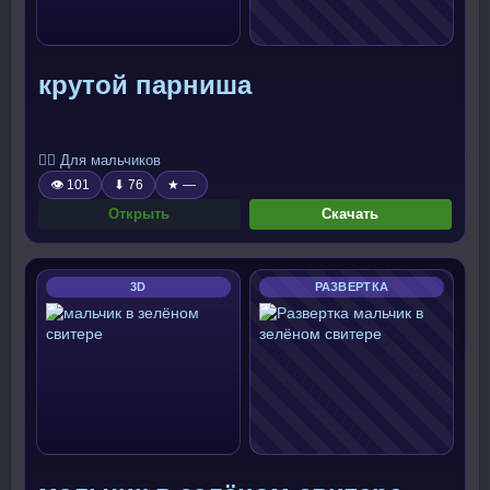
крутой парниша
🧍‍♂️ Для мальчиков
👁 101
⬇ 76
★ —
Открыть
Скачать
3D
РАЗВЕРТКА