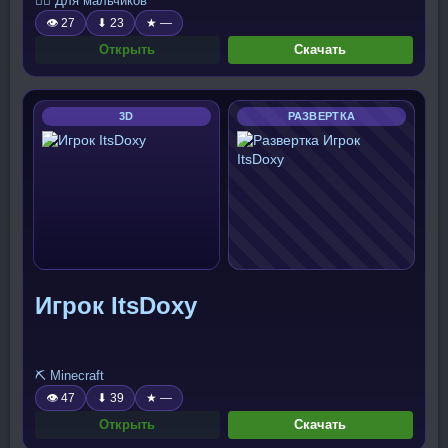
🧍‍♂️ Для мальчиков
👁 27
⬇ 23
★ —
Открыть
Скачать
3D
РАЗВЕРТКА
Игрок ItsDoxy
⛏️ Minecraft
👁 47
⬇ 39
★ —
Открыть
Скачать