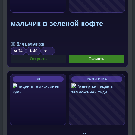
мальчик в зеленой кофте
🧍‍♂️ Для мальчиков
👁 74
⬇ 40
★ —
Открыть
Скачать
3D
РАЗВЕРТКА