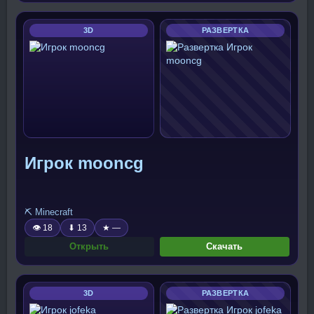
3D
РАЗВЕРТКА
Игрок mooncg
⛏️ Minecraft
👁 18
⬇ 13
★ —
Открыть
Скачать
3D
РАЗВЕРТКА