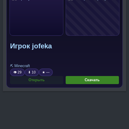
Игрок jofeka
⛏️ Minecraft
👁 29
⬇ 10
★ —
Открыть
Скачать