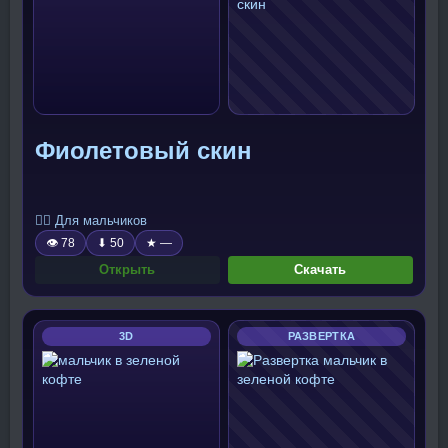
Фиолетовый скин
🧍‍♂️ Для мальчиков
👁 78
⬇ 50
★ —
Открыть
Скачать
3D
РАЗВЕРТКА