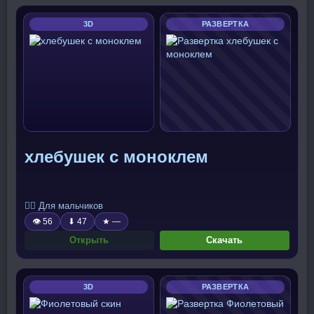
3D
РАЗВЕРТКА
хлебушек с моноклем
🧍‍♂️ Для мальчиков
👁 56
⬇ 47
★ —
Открыть
Скачать
3D
РАЗВЕРТКА