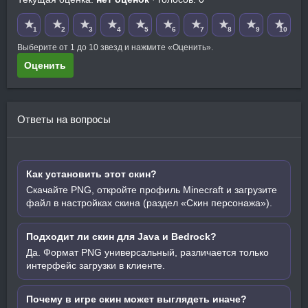
★
★
★
★
★
★
★
★
★
★
1
2
3
4
5
6
7
8
9
10
Выберите от 1 до 10 звезд и нажмите «Оценить».
Оценить
Ответы на вопросы
Как установить этот скин?
Скачайте PNG, откройте профиль Minecraft и загрузите
файл в настройках скина (раздел «Скин персонажа»).
Подходит ли скин для Java и Bedrock?
Да. Формат PNG универсальный, различается только
интерфейс загрузки в клиенте.
Почему в игре скин может выглядеть иначе?