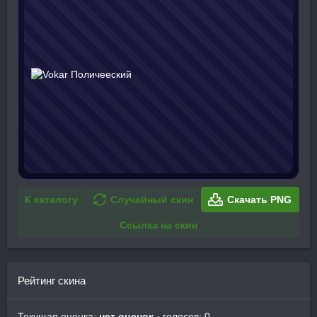
К каталогу
Случайный скин
Скачать PNG
Ссылка на скин
Рейтинг скина
Текущая оценка:
нет оценок
· голосов: 0