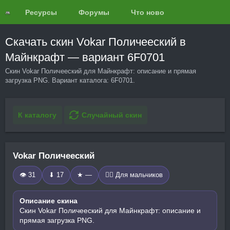
Ресурсы
Форумы
Что нового?
Обзоры
Скачать скин Vokar Поличееский в
Майнкрафт — вариант 6F0701
Скин Vokar Поличееский для Майнкрафт: описание и прямая
загрузка PNG. Вариант каталога: 6F0701.
К каталогу
Случайный скин
Vokar Поличееский
👁 31
⬇ 17
★ —
🧍‍♂️ Для мальчиков
Описание скина
Скин Vokar Поличееский для Майнкрафт: описание и
прямая загрузка PNG.