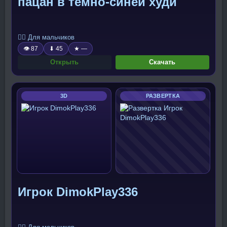
пацан в темно-синей худи
🧍‍♂️ Для мальчиков
👁 87
⬇ 45
★ —
Открыть
Скачать
3D
РАЗВЕРТКА
Игрок DimokPlay336