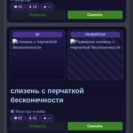
⛏️ Minecraft
👁 30
⬇ 15
★ —
Открыть
Скачать
3D
РАЗВЕРТКА
слизень с перчаткой
бесконечности
👾 Монстры и мобы
👁 92
⬇ 41
★ —
Открыть
Скачать