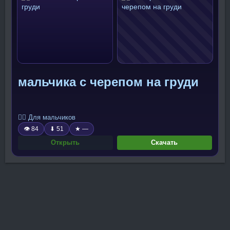
мальчика с черепом на груди
🧍‍♂️ Для мальчиков
👁 84
⬇ 51
★ —
Открыть
Скачать