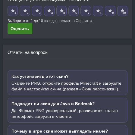
★
★
★
★
★
★
★
★
★
★
1
2
3
4
5
6
7
8
9
10
Выберите от 1 до 10 звезд и нажмите «Оценить».
Оценить
Ответы на вопросы
Как установить этот скин?
Скачайте PNG, откройте профиль Minecraft и загрузите
файл в настройках скина (раздел «Скин персонажа»).
Подходит ли скин для Java и Bedrock?
Да. Формат PNG универсальный, различается только
интерфейс загрузки в клиенте.
Почему в игре скин может выглядеть иначе?