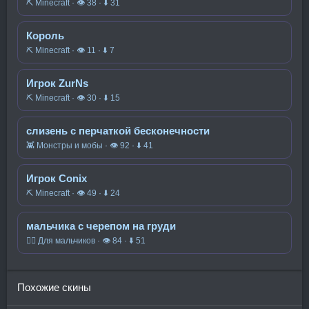
⛏️ Minecraft · 👁 38 · ⬇ 31
Король
⛏️ Minecraft · 👁 11 · ⬇ 7
Игрок ZurNs
⛏️ Minecraft · 👁 30 · ⬇ 15
слизень с перчаткой бесконечности
👾 Монстры и мобы · 👁 92 · ⬇ 41
Игрок Conix
⛏️ Minecraft · 👁 49 · ⬇ 24
мальчика с черепом на груди
🧍‍♂️ Для мальчиков · 👁 84 · ⬇ 51
Похожие скины