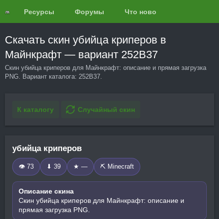
Ресурсы
Форумы
Что нового?
Обзоры
Скачать скин убийца криперов в
Майнкрафт — вариант 252B37
Скин убийца криперов для Майнкрафт: описание и прямая загрузка
PNG. Вариант каталога: 252B37.
К каталогу
Случайный скин
убийца криперов
👁 73
⬇ 39
★ —
⛏️ Minecraft
Описание скина
Скин убийца криперов для Майнкрафт: описание и
прямая загрузка PNG.