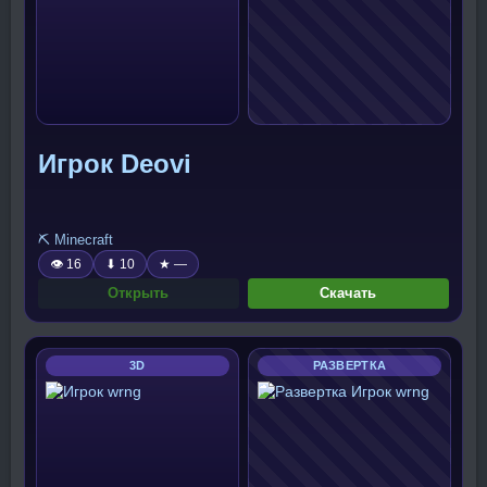
Игрок Deovi
⛏️ Minecraft
👁 16
⬇ 10
★ —
Открыть
Скачать
3D
РАЗВЕРТКА