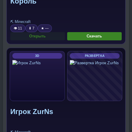
Король
⛏️ Minecraft
👁 11
⬇ 7
★ —
Открыть
Скачать
3D
РАЗВЕРТКА
Игрок ZurNs