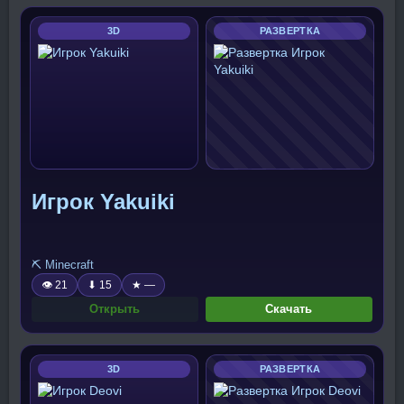
3D
РАЗВЕРТКА
Игрок Yakuiki
⛏️ Minecraft
👁 21
⬇ 15
★ —
Открыть
Скачать
3D
РАЗВЕРТКА