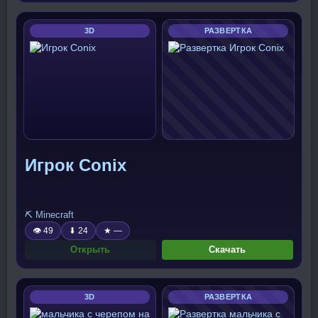
3D
РАЗВЕРТКА
Игрок Conix
⛏️ Minecraft
👁 49
⬇ 24
★ —
Открыть
Скачать
3D
РАЗВЕРТКА