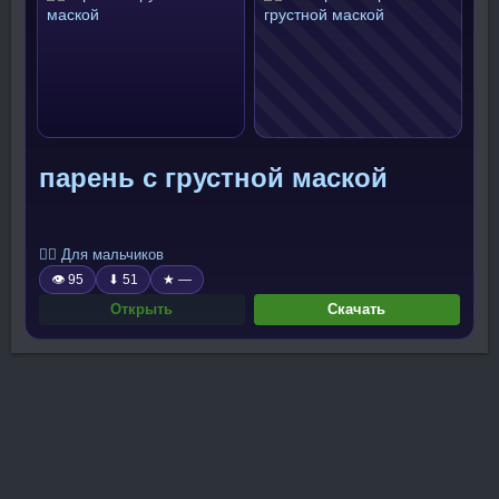
парень с грустной маской
🧍‍♂️ Для мальчиков
👁 95
⬇ 51
★ —
Открыть
Скачать