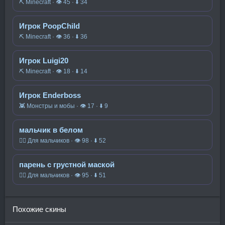
⛏️ Minecraft · 👁 45 · ⬇ 34
Игрок PoopChild
⛏️ Minecraft · 👁 36 · ⬇ 36
Игрок Luigi20
⛏️ Minecraft · 👁 18 · ⬇ 14
Игрок Enderboss
👾 Монстры и мобы · 👁 17 · ⬇ 9
мальчик в белом
🧍‍♂️ Для мальчиков · 👁 98 · ⬇ 52
парень с грустной маской
🧍‍♂️ Для мальчиков · 👁 95 · ⬇ 51
Похожие скины