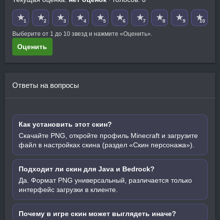
★
★
★
★
★
★
★
★
★
★
1
2
3
4
5
6
7
8
9
10
Выберите от 1 до 10 звезд и нажмите «Оценить».
Оценить
Ответы на вопросы
Как установить этот скин?
Скачайте PNG, откройте профиль Minecraft и загрузите
файл в настройках скина (раздел «Скин персонажа»).
Подходит ли скин для Java и Bedrock?
Да. Формат PNG универсальный, различается только
интерфейс загрузки в клиенте.
Почему в игре скин может выглядеть иначе?