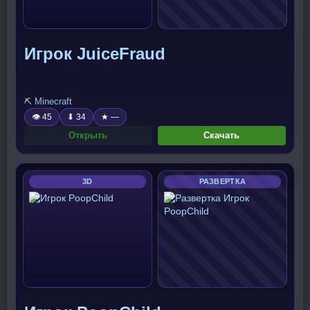
Игрок JuiceFraud
⛏️ Minecraft
👁 45
⬇ 34
★ —
Открыть
Скачать
3D
РАЗВЕРТКА