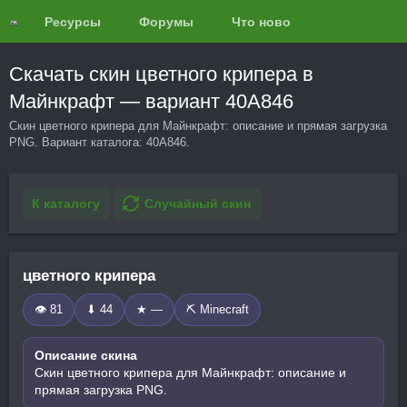
Ресурсы
Форумы
Что нового?
Обзоры
Скачать скин цветного крипера в
Майнкрафт — вариант 40A846
Скин цветного крипера для Майнкрафт: описание и прямая загрузка
PNG. Вариант каталога: 40A846.
К каталогу
Случайный скин
цветного крипера
👁 81
⬇ 44
★ —
⛏️ Minecraft
Описание скина
Скин цветного крипера для Майнкрафт: описание и
прямая загрузка PNG.