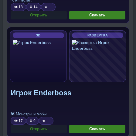
⛏️ Minecraft
👁 18
⬇ 14
★ —
Открыть
Скачать
3D
РАЗВЕРТКА
Игрок Enderboss
👾 Монстры и мобы
👁 17
⬇ 9
★ —
Открыть
Скачать