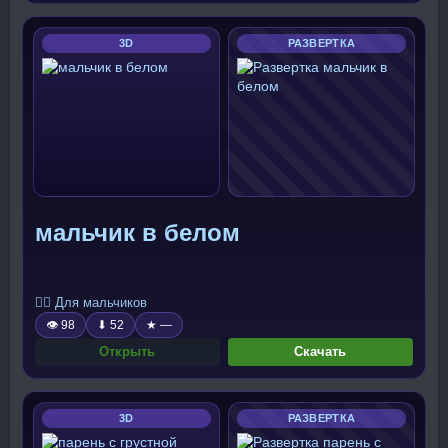
3D
РАЗВЕРТКА
мальчик в белом
🧍‍♂️ Для мальчиков
👁 98
⬇ 52
★ —
Открыть
Скачать
3D
РАЗВЕРТКА