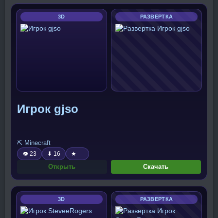
3D
РАЗВЕРТКА
Игрок gjso
⛏️ Minecraft
👁 23
⬇ 16
★ —
Открыть
Скачать
3D
РАЗВЕРТКА