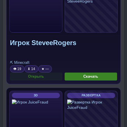
Игрок SteveeRogers
⛏️ Minecraft
👁 19
⬇ 14
★ —
Открыть
Скачать
3D
РАЗВЕРТКА