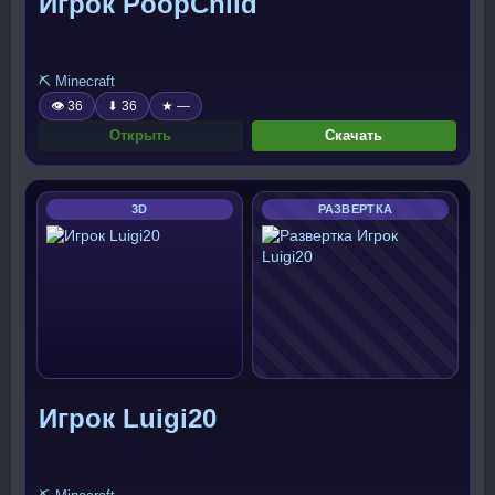
Игрок PoopChild
⛏️ Minecraft
👁 36
⬇ 36
★ —
Открыть
Скачать
3D
РАЗВЕРТКА
Игрок Luigi20