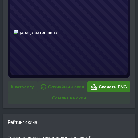
К каталогу
Случайный скин
Скачать PNG
Ссылка на скин
Рейтинг скина
Текущая оценка:
нет оценок
· голосов: 0