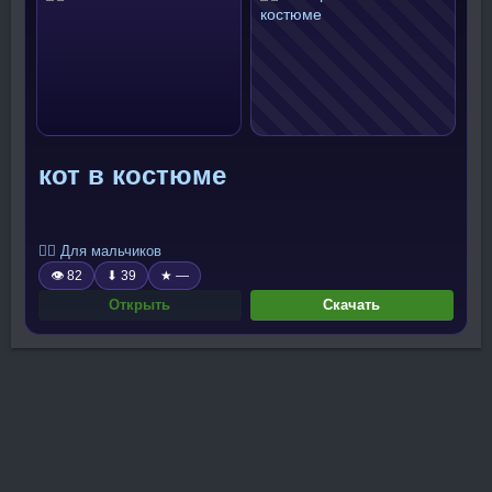
кот в костюме
🧍‍♂️ Для мальчиков
👁 82
⬇ 39
★ —
Открыть
Скачать