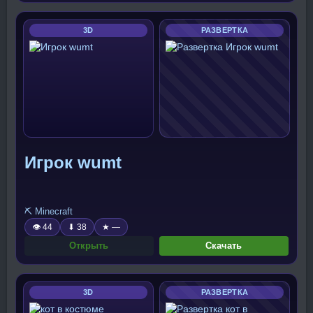
3D
РАЗВЕРТКА
Игрок wumt
⛏️ Minecraft
👁 44
⬇ 38
★ —
Открыть
Скачать
3D
РАЗВЕРТКА