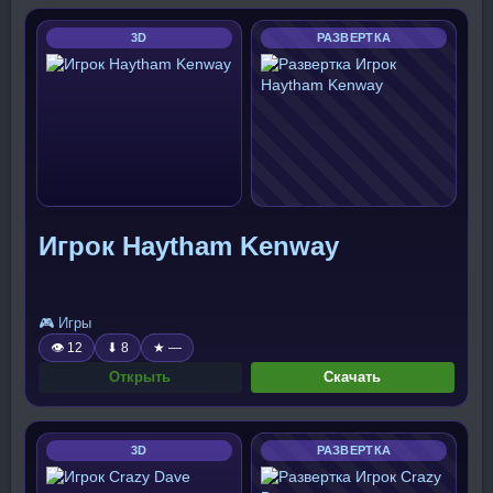
3D
РАЗВЕРТКА
Игрок Haytham Kenway
🎮 Игры
👁 12
⬇ 8
★ —
Открыть
Скачать
3D
РАЗВЕРТКА