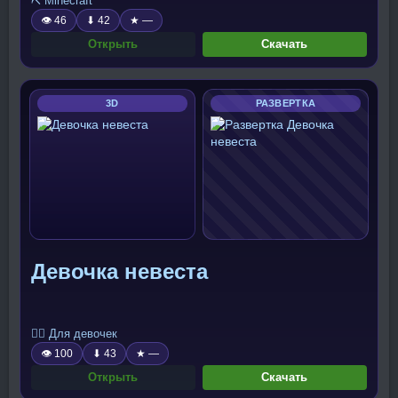
⛏️ Minecraft
👁 46
⬇ 42
★ —
Открыть
Скачать
3D
РАЗВЕРТКА
Девочка невеста
🧍‍♀️ Для девочек
👁 100
⬇ 43
★ —
Открыть
Скачать