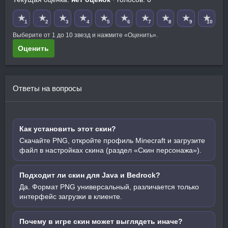
★
★
★
★
★
★
★
★
★
★
1
2
3
4
5
6
7
8
9
10
Выберите от 1 до 10 звезд и нажмите «Оценить».
Оценить
Ответы на вопросы
Как установить этот скин?
Скачайте PNG, откройте профиль Minecraft и загрузите
файл в настройках скина (раздел «Скин персонажа»).
Подходит ли скин для Java и Bedrock?
Да. Формат PNG универсальный, различается только
интерфейс загрузки в клиенте.
Почему в игре скин может выглядеть иначе?