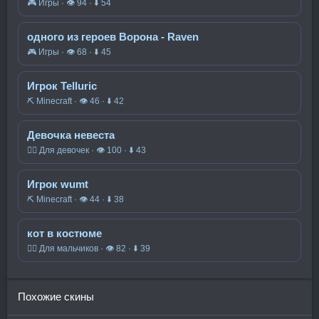
🎮 Игры · 👁 94 · ⬇ 54
одного из героев Ворона - Raven
🎮 Игры · 👁 68 · ⬇ 45
Игрок Telluric
⛏️ Minecraft · 👁 46 · ⬇ 42
Девочка невеста
🧍‍♀️ Для девочек · 👁 100 · ⬇ 43
Игрок wumt
⛏️ Minecraft · 👁 44 · ⬇ 38
кот в костюме
🧍‍♂️ Для мальчиков · 👁 82 · ⬇ 39
Похожие скины