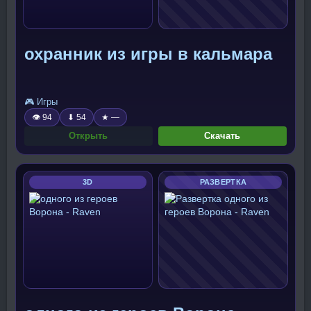
охранник из игры в кальмара
🎮 Игры
👁 94
⬇ 54
★ —
Открыть
Скачать
3D
РАЗВЕРТКА