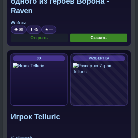
одного из героев Ворона -
Raven
🎮 Игры
👁 68
⬇ 45
★ —
Открыть
Скачать
3D
РАЗВЕРТКА
Игрок Telluric