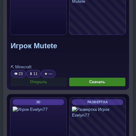
Игрок Mutete
⛏️ Minecraft
👁 23
⬇ 11
★ —
Открыть
Скачать
3D
РАЗВЕРТКА