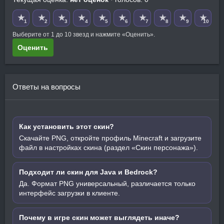
★
★
★
★
★
★
★
★
★
★
1
2
3
4
5
6
7
8
9
10
Выберите от 1 до 10 звезд и нажмите «Оценить».
Оценить
Ответы на вопросы
Как установить этот скин?
Скачайте PNG, откройте профиль Minecraft и загрузите
файл в настройках скина (раздел «Скин персонажа»).
Подходит ли скин для Java и Bedrock?
Да. Формат PNG универсальный, различается только
интерфейс загрузки в клиенте.
Почему в игре скин может выглядеть иначе?