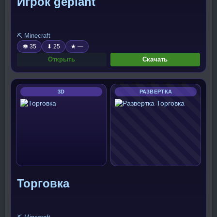
Игрок geplant
⛏️ Minecraft
👁 35
⬇ 25
★ —
Открыть
Скачать
3D
РАЗВЕРТКА
Торговка