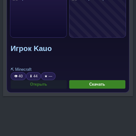
Игрок Kauo
⛏️ Minecraft
👁 40
⬇ 44
★ —
Открыть
Скачать