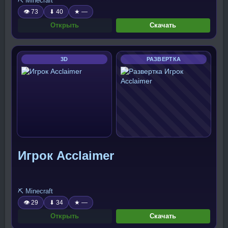
⛏️ Minecraft
👁 73
⬇ 40
★ —
Открыть
Скачать
3D
РАЗВЕРТКА
Игрок Acclaimer
⛏️ Minecraft
👁 29
⬇ 34
★ —
Открыть
Скачать