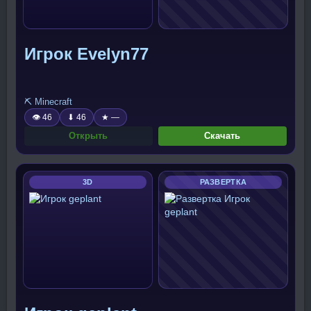
Игрок Evelyn77
⛏️ Minecraft
👁 46
⬇ 46
★ —
Открыть
Скачать
3D
РАЗВЕРТКА