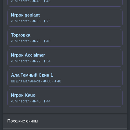
⛏️ Minecraft · 👁 46 · ⬇ 46
Игрок geplant
⛏️ Minecraft · 👁 35 · ⬇ 25
Торговка
⛏️ Minecraft · 👁 73 · ⬇ 40
Игрок Acclaimer
⛏️ Minecraft · 👁 29 · ⬇ 34
Ала Темный Скин 1
🧍‍♂️ Для мальчиков · 👁 68 · ⬇ 48
Игрок Kauo
⛏️ Minecraft · 👁 40 · ⬇ 44
Похожие скины