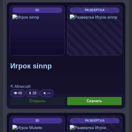
3D
РАЗВЕРТКА
Игрок sinnp
⛏️ Minecraft
👁 48
⬇ 38
★ —
Открыть
Скачать
3D
РАЗВЕРТКА