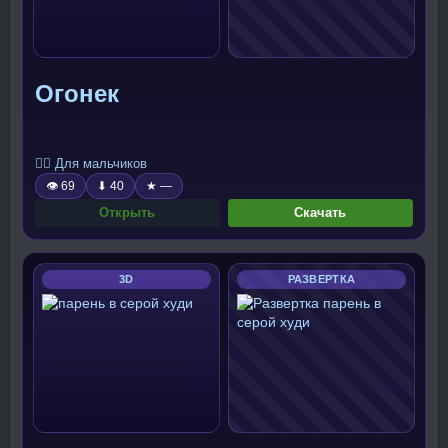
Огонек
🧍‍♂️ Для мальчиков
👁 69
⬇ 40
★ —
Открыть
Скачать
3D
РАЗВЕРТКА