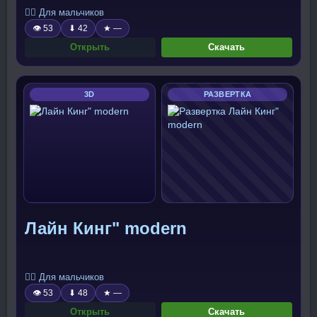
🧍‍♂️ Для мальчиков
👁 53
⬇ 42
★ —
Открыть
Скачать
3D
РАЗВЕРТКА
Лайн Кинг" modern
🧍‍♂️ Для мальчиков
👁 53
⬇ 48
★ —
Открыть
Скачать