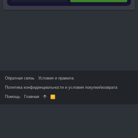
Обратная связь
Условия и правила
Политика конфиденциальности и условия покупки/возврата
Помощь
Главная
R
S
S
На данном сайте используются файлы cookie, чтобы
персонализировать контент и сохранить Ваш вход в систему,
если Вы зарегистрируетесь.
Продолжая использовать этот сайт, Вы соглашаетесь на
использование наших файлов cookie и принимаете
пользовательское соглашение и политику конфиденциальности.