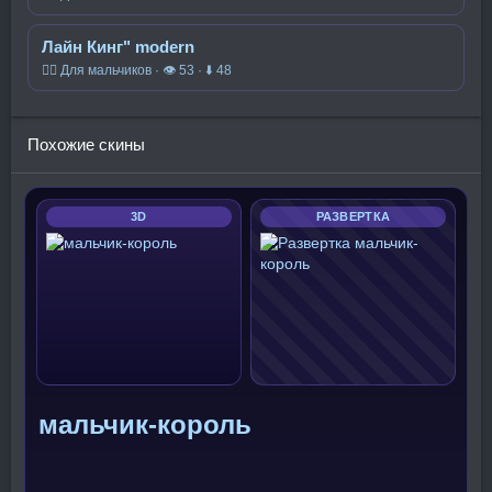
Лайн Кинг" modern
🧍‍♂️ Для мальчиков · 👁 53 · ⬇ 48
Похожие скины
3D
РАЗВЕРТКА
мальчик-король