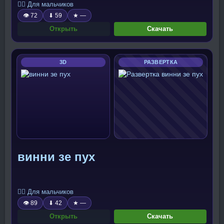
🧍‍♂️ Для мальчиков
👁 72
⬇ 59
★ —
Открыть
Скачать
3D
РАЗВЕРТКА
винни зе пух
🧍‍♂️ Для мальчиков
👁 89
⬇ 42
★ —
Открыть
Скачать