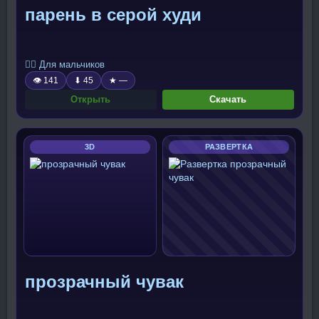
парень в серой худи
🧍‍♂️ Для мальчиков
👁 141
⬇ 45
★ —
Открыть
Скачать
3D
РАЗВЕРТКА
прозрачный чувак