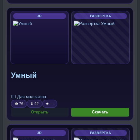
3D
РАЗВЕРТКА
Умный
🧍‍♂️ Для мальчиков
👁 76
⬇ 42
★ —
Открыть
Скачать
3D
РАЗВЕРТКА