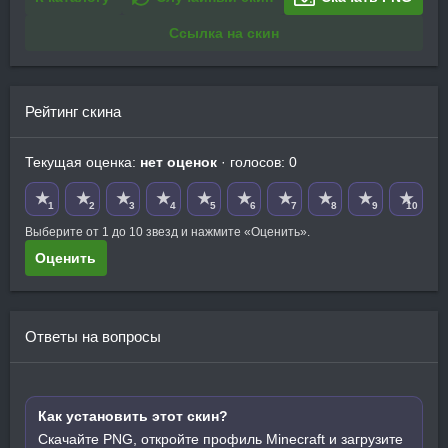
Ссылка на скин
Рейтинг скина
Текущая оценка:
нет оценок
· голосов: 0
★
★
★
★
★
★
★
★
★
★
1
2
3
4
5
6
7
8
9
10
Выберите от 1 до 10 звезд и нажмите «Оценить».
Оценить
Ответы на вопросы
Как установить этот скин?
Скачайте PNG, откройте профиль Minecraft и загрузите