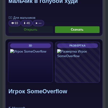
мальчик в голубой худи
🧍‍♂️ Для мальчиков
👁 93
⬇ 46
★ —
Открыть
Скачать
3D
РАЗВЕРТКА
Игрок SomeOverflow