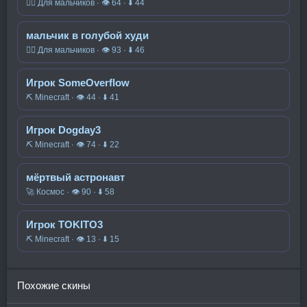
🧍‍♂️ Для мальчиков · 👁 64 · ⬇ 44
мальчик в голубой худи
🧍‍♂️ Для мальчиков · 👁 93 · ⬇ 46
Игрок SomeOverflow
⛏️ Minecraft · 👁 44 · ⬇ 41
Игрок Dogday3
⛏️ Minecraft · 👁 74 · ⬇ 22
мёртвый астронавт
🚀 Космос · 👁 90 · ⬇ 58
Игрок TOKITO3
⛏️ Minecraft · 👁 13 · ⬇ 15
Похожие скины