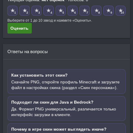
★
★
★
★
★
★
★
★
★
★
1
2
3
4
5
6
7
8
9
10
Выберите от 1 до 10 звезд и нажмите «Оценить».
Оценить
Ответы на вопросы
Как установить этот скин?
Скачайте PNG, откройте профиль Minecraft и загрузите
файл в настройках скина (раздел «Скин персонажа»).
Подходит ли скин для Java и Bedrock?
Да. Формат PNG универсальный, различается только
интерфейс загрузки в клиенте.
Почему в игре скин может выглядеть иначе?