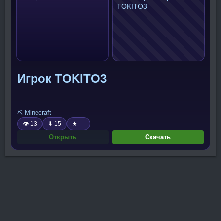
Игрок TOKITO3
⛏️ Minecraft
👁 13
⬇ 15
★ —
Открыть
Скачать