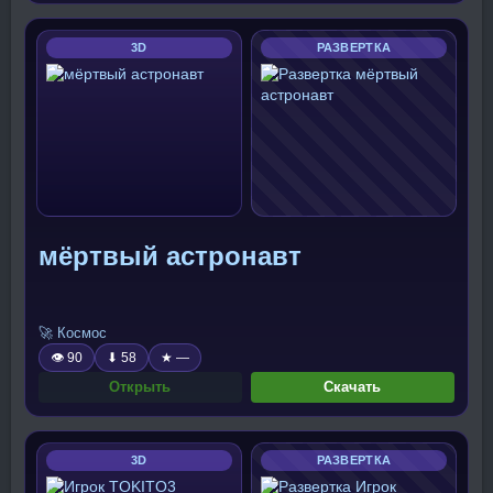
3D
РАЗВЕРТКА
мёртвый астронавт
🚀 Космос
👁 90
⬇ 58
★ —
Открыть
Скачать
3D
РАЗВЕРТКА