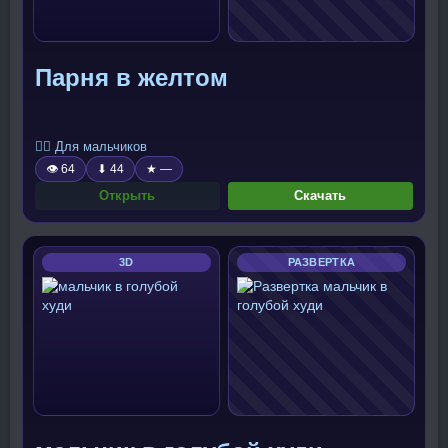
Парня в желтом
🧍‍♂️ Для мальчиков
👁 64
⬇ 44
★ —
Открыть
Скачать
3D
РАЗВЕРТКА