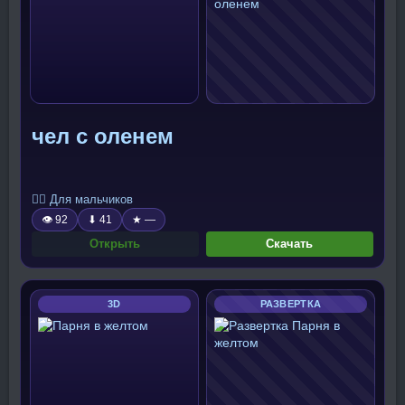
чел с оленем
🧍‍♂️ Для мальчиков
👁 92
⬇ 41
★ —
Открыть
Скачать
3D
РАЗВЕРТКА