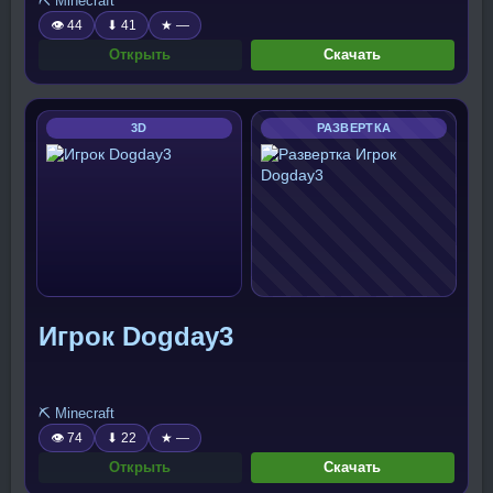
⛏️ Minecraft
👁 44
⬇ 41
★ —
Открыть
Скачать
3D
РАЗВЕРТКА
Игрок Dogday3
⛏️ Minecraft
👁 74
⬇ 22
★ —
Открыть
Скачать