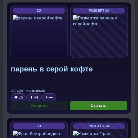
3D
РАЗВЕРТКА
парень в серой кофте
🧍‍♂️ Для мальчиков
👁 75
⬇ 44
★ —
Открыть
Скачать
3D
РАЗВЕРТКА