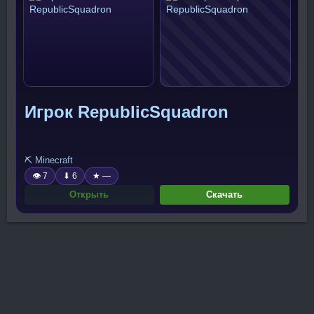
Игрок RepublicSquadron
⛏️ Minecraft
👁 7
⬇ 6
★ —
Открыть
Скачать