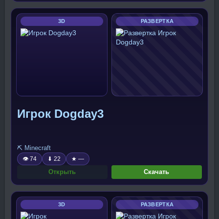
3D
РАЗВЕРТКА
Игрок Dogday3
⛏️ Minecraft
👁 74
⬇ 22
★ —
Открыть
Скачать
3D
РАЗВЕРТКА