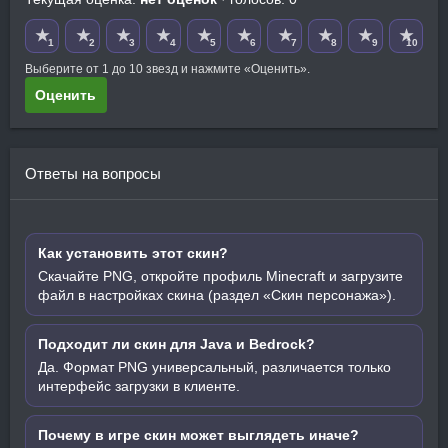
★
★
★
★
★
★
★
★
★
★
1
2
3
4
5
6
7
8
9
10
Выберите от 1 до 10 звезд и нажмите «Оценить».
Оценить
Ответы на вопросы
Как установить этот скин?
Скачайте PNG, откройте профиль Minecraft и загрузите
файл в настройках скина (раздел «Скин персонажа»).
Подходит ли скин для Java и Bedrock?
Да. Формат PNG универсальный, различается только
интерфейс загрузки в клиенте.
Почему в игре скин может выглядеть иначе?