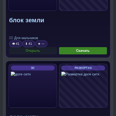
блок земли
🧍‍♂️ Для мальчиков
👁 41
⬇ 41
★ —
Открыть
Скачать
3D
РАЗВЕРТКА