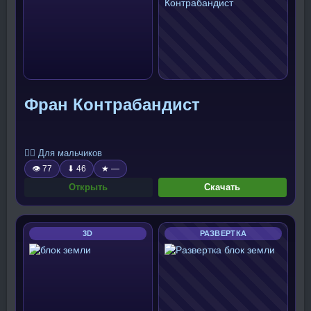
Фран Контрабандист
🧍‍♂️ Для мальчиков
👁 77
⬇ 46
★ —
Открыть
Скачать
3D
РАЗВЕРТКА