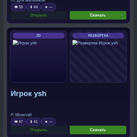
🧍‍♂️ Для мальчиков
👁 59
⬇ 44
★ —
Открыть
Скачать
3D
РАЗВЕРТКА
Игрок ysh
⛏️ Minecraft
👁 47
⬇ 41
★ —
Открыть
Скачать