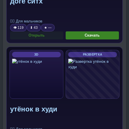
доге ситх
🧍‍♂️ Для мальчиков
👁 119
⬇ 43
★ —
Открыть
Скачать
3D
РАЗВЕРТКА
утёнок в худи