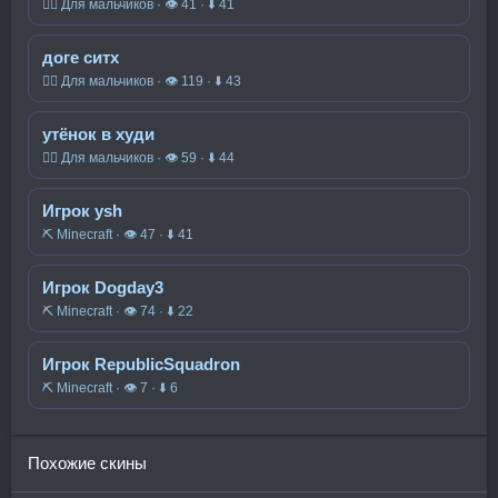
🧍‍♂️ Для мальчиков · 👁 41 · ⬇ 41
доге ситх
🧍‍♂️ Для мальчиков · 👁 119 · ⬇ 43
утёнок в худи
🧍‍♂️ Для мальчиков · 👁 59 · ⬇ 44
Игрок ysh
⛏️ Minecraft · 👁 47 · ⬇ 41
Игрок Dogday3
⛏️ Minecraft · 👁 74 · ⬇ 22
Игрок RepublicSquadron
⛏️ Minecraft · 👁 7 · ⬇ 6
Похожие скины