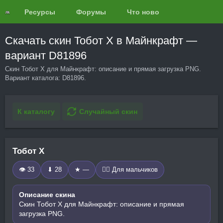
Ресурсы
Форумы
Что нового?
Обзоры
Скачать скин Тобот X в Майнкрафт —
вариант D81896
Скин Тобот X для Майнкрафт: описание и прямая загрузка PNG.
Вариант каталога: D81896.
К каталогу
Случайный скин
Тобот X
👁 33
⬇ 28
★ —
🧍‍♂️ Для мальчиков
Описание скина
Скин Тобот X для Майнкрафт: описание и прямая
загрузка PNG.