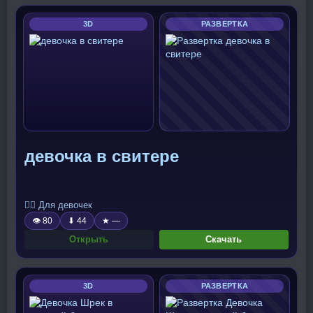
3D
РАЗВЕРТКА
девочка в свитере
🧍‍♀️ Для девочек
👁 80
⬇ 44
★ —
Открыть
Скачать
3D
РАЗВЕРТКА