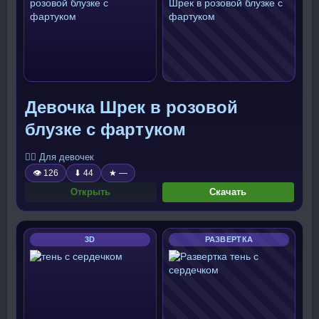
Девочка Шрек в розовой
блузке с фартуком
🧍‍♀️ Для девочек
👁 126
⬇ 44
★ —
Открыть
Скачать
3D
РАЗВЕРТКА