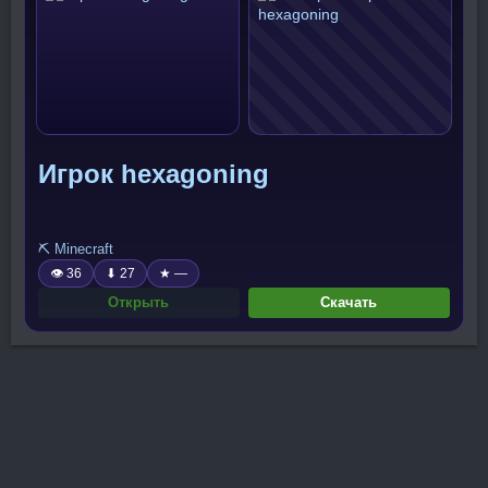
Игрок hexagoning
⛏️ Minecraft
👁 36
⬇ 27
★ —
Открыть
Скачать