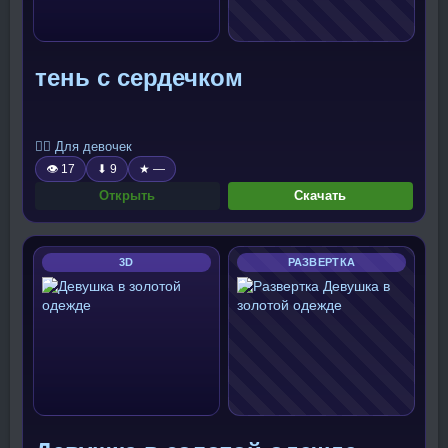
тень с сердечком
🧍‍♀️ Для девочек
👁 17
⬇ 9
★ —
Открыть
Скачать
3D
РАЗВЕРТКА