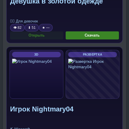
Девушка в золотой одежде
🧍‍♀️ Для девочек
👁 82
⬇ 51
★ —
Открыть
Скачать
3D
РАЗВЕРТКА
Игрок Nightmary04