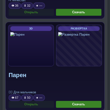
⛏️ Minecraft
👁 36
⬇ 32
★ —
Открыть
Скачать
3D
РАЗВЕРТКА
Парен
🧍‍♂️ Для мальчиков
👁 67
⬇ 50
★ —
Открыть
Скачать