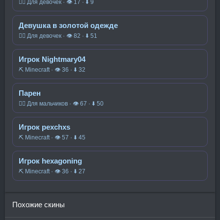
🧍‍♀️ Для девочек · 👁 17 · ⬇ 9
Девушка в золотой одежде
🧍‍♀️ Для девочек · 👁 82 · ⬇ 51
Игрок Nightmary04
⛏️ Minecraft · 👁 36 · ⬇ 32
Парен
🧍‍♂️ Для мальчиков · 👁 67 · ⬇ 50
Игрок pexchxs
⛏️ Minecraft · 👁 57 · ⬇ 45
Игрок hexagoning
⛏️ Minecraft · 👁 36 · ⬇ 27
Похожие скины