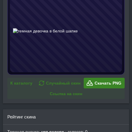
К каталогу
Случайный скин
Скачать PNG
Ссылка на скин
Рейтинг скина
Текущая оценка:
нет оценок
· голосов: 0