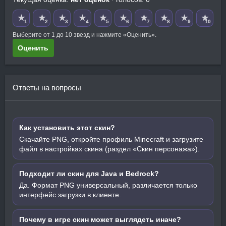
★
★
★
★
★
★
★
★
★
★
1
2
3
4
5
6
7
8
9
10
Выберите от 1 до 10 звезд и нажмите «Оценить».
Оценить
Ответы на вопросы
Как установить этот скин?
Скачайте PNG, откройте профиль Minecraft и загрузите
файл в настройках скина (раздел «Скин персонажа»).
Подходит ли скин для Java и Bedrock?
Да. Формат PNG универсальный, различается только
интерфейс загрузки в клиенте.
Почему в игре скин может выглядеть иначе?