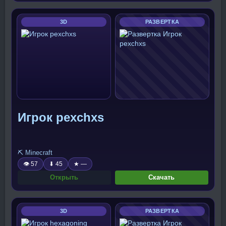
3D
РАЗВЕРТКА
Игрок pexchxs
⛏️ Minecraft
👁 57
⬇ 45
★ —
Открыть
Скачать
3D
РАЗВЕРТКА