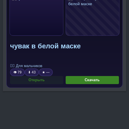
чувак в белой маске
🧍‍♂️ Для мальчиков
👁 79
⬇ 43
★ —
Открыть
Скачать