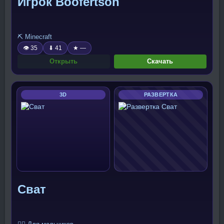
Игрок Boofertson
⛏️ Minecraft
👁 35
⬇ 41
★ —
Открыть
Скачать
3D
РАЗВЕРТКА
Сват