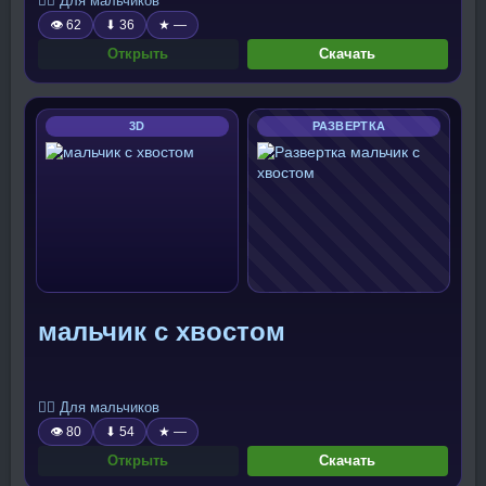
🧍‍♂️ Для мальчиков
👁 62
⬇ 36
★ —
Открыть
Скачать
3D
РАЗВЕРТКА
мальчик с хвостом
🧍‍♂️ Для мальчиков
👁 80
⬇ 54
★ —
Открыть
Скачать