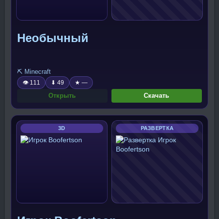
Необычный
⛏️ Minecraft
👁 111
⬇ 49
★ —
Открыть
Скачать
3D
РАЗВЕРТКА