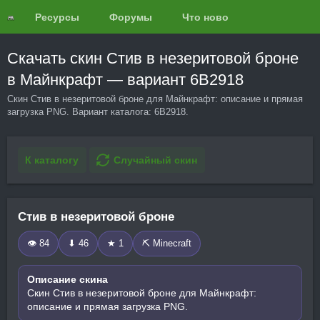
Ресурсы
Форумы
Что нового?
Обзоры
Скачать скин Стив в незеритовой броне
в Майнкрафт — вариант 6B2918
Скин Стив в незеритовой броне для Майнкрафт: описание и прямая
загрузка PNG. Вариант каталога: 6B2918.
К каталогу
Случайный скин
Стив в незеритовой броне
👁 84
⬇ 46
★ 1
⛏️ Minecraft
Описание скина
Скин Стив в незеритовой броне для Майнкрафт:
описание и прямая загрузка PNG.