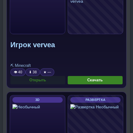
Игрок vervea
⛏️ Minecraft
👁 40
⬇ 38
★ —
Открыть
Скачать
3D
РАЗВЕРТКА