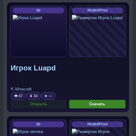
3D
РАЗВЕРТКА
Игрок Luapd
⛏️ Minecraft
👁 47
⬇ 34
★ —
Открыть
Скачать
3D
РАЗВЕРТКА