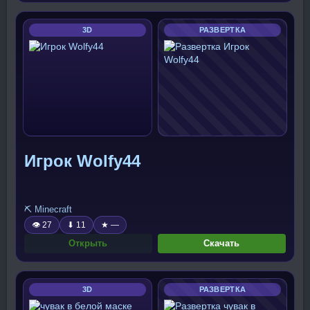
3D
РАЗВЕРТКА
Игрок Wolfy44
⛏️ Minecraft
👁 27
⬇ 11
★ —
Открыть
Скачать
3D
РАЗВЕРТКА