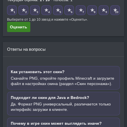
★
★
★
★
★
★
★
★
★
★
1
2
3
4
5
6
7
8
9
10
Выберите от 1 до 10 звезд и нажмите «Оценить».
Оценить
Ответы на вопросы
Как установить этот скин?
Скачайте PNG, откройте профиль Minecraft и загрузите
файл в настройках скина (раздел «Скин персонажа»).
Подходит ли скин для Java и Bedrock?
Да. Формат PNG универсальный, различается только
интерфейс загрузки в клиенте.
Почему в игре скин может выглядеть иначе?