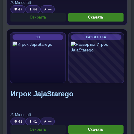
⛏️ Minecraft
👁 47
⬇ 44
★ —
Открыть
Скачать
3D
РАЗВЕРТКА
Игрок JajaStarego
⛏️ Minecraft
👁 41
⬇ 41
★ —
Открыть
Скачать