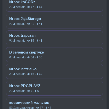
Игрок koGODz
⛏️ Minecraft · 👁 47 · ⬇ 44
Игрок JajaStarego
⛏️ Minecraft · 👁 41 · ⬇ 41
Игрок trapczan
⛏️ Minecraft · 👁 35 · ⬇ 41
В зелёном сюртуке
⛏️ Minecraft · 👁 64 · ⬇ 56
Игрок BrYtIaGo
⛏️ Minecraft · 👁 43 · ⬇ 42
Игрок PRGPLAYZ
⛏️ Minecraft · 👁 7 · ⬇ 5
космический мальчик
🧍‍♂️ Для мальчиков · 👁 87 · ⬇ 43