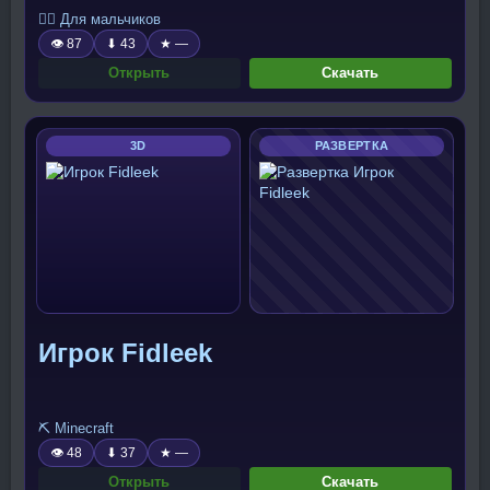
🧍‍♂️ Для мальчиков
👁 87
⬇ 43
★ —
Открыть
Скачать
3D
РАЗВЕРТКА
Игрок Fidleek
⛏️ Minecraft
👁 48
⬇ 37
★ —
Открыть
Скачать