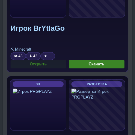
Игрок BrYtIaGo
⛏️ Minecraft
👁 43
⬇ 42
★ —
Открыть
Скачать
3D
РАЗВЕРТКА