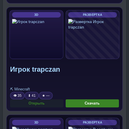
3D
РАЗВЕРТКА
Игрок trapczan
⛏️ Minecraft
👁 35
⬇ 41
★ —
Открыть
Скачать
3D
РАЗВЕРТКА