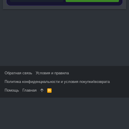
Обратная связь
Условия и правила
Политика конфиденциальности и условия покупки/возврата
Помощь
Главная
R
S
S
На данном сайте используются файлы cookie, чтобы
персонализировать контент и сохранить Ваш вход в систему,
если Вы зарегистрируетесь.
Продолжая использовать этот сайт, Вы соглашаетесь на
использование наших файлов cookie и принимаете
пользовательское соглашение и политику конфиденциальности.