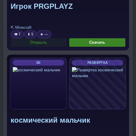
Игрок PRGPLAYZ
⛏️ Minecraft
👁 7
⬇ 5
★ —
Открыть
Скачать
3D
РАЗВЕРТКА
космический мальчик