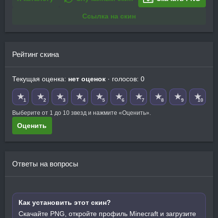
Ссылка на скин
Рейтинг скина
Текущая оценка:
нет оценок
· голосов: 0
★
★
★
★
★
★
★
★
★
★
1
2
3
4
5
6
7
8
9
10
Выберите от 1 до 10 звезд и нажмите «Оценить».
Оценить
Ответы на вопросы
Как установить этот скин?
Скачайте PNG, откройте профиль Minecraft и загрузите