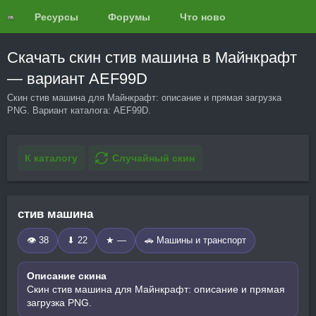
Ресурсы
Форумы
Что нового?
Обзоры
Скачать скин стив машина в Майнкрафт
— вариант AEF99D
Скин стив машина для Майнкрафт: описание и прямая загрузка
PNG. Вариант каталога: AEF99D.
К каталогу
Случайный скин
стив машина
👁 38
⬇ 22
★ —
🚗 Машины и транспорт
Описание скина
Скин стив машина для Майнкрафт: описание и прямая
загрузка PNG.