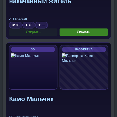
накачанный житель
⛏️ Minecraft
👁 83
⬇ 40
★ —
Открыть
Скачать
3D
РАЗВЕРТКА
Камо Мальчик