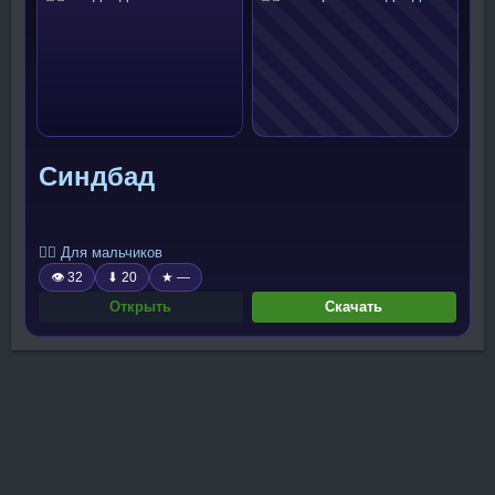
Синдбад
🧍‍♂️ Для мальчиков
👁 32
⬇ 20
★ —
Открыть
Скачать