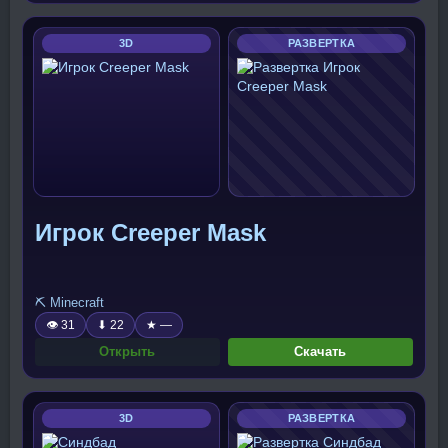
3D
РАЗВЕРТКА
Игрок Creeper Mask
⛏️ Minecraft
👁 31
⬇ 22
★ —
Открыть
Скачать
3D
РАЗВЕРТКА