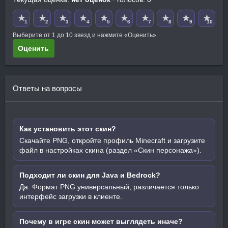
★
★
★
★
★
★
★
★
★
★
1
2
3
4
5
6
7
8
9
10
Выберите от 1 до 10 звезд и нажмите «Оценить».
Оценить
Ответы на вопросы
Как установить этот скин?
Скачайте PNG, откройте профиль Minecraft и загрузите
файл в настройках скина (раздел «Скин персонажа»).
Подходит ли скин для Java и Bedrock?
Да. Формат PNG универсальный, различается только
интерфейс загрузки в клиенте.
Почему в игре скин может выглядеть иначе?