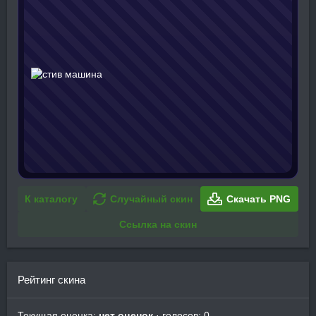
К каталогу
Случайный скин
Скачать PNG
Ссылка на скин
Рейтинг скина
Текущая оценка:
нет оценок
· голосов: 0