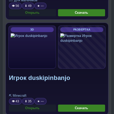
🧍‍♂️ Для мальчиков
👁 56
⬇ 49
★ —
Открыть
Скачать
3D
РАЗВЕРТКА
Игрок duskipinbanjo
⛏️ Minecraft
👁 43
⬇ 35
★ —
Открыть
Скачать