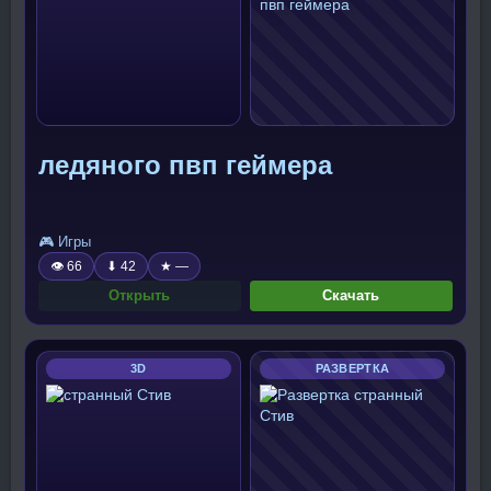
ледяного пвп геймера
🎮 Игры
👁 66
⬇ 42
★ —
Открыть
Скачать
3D
РАЗВЕРТКА