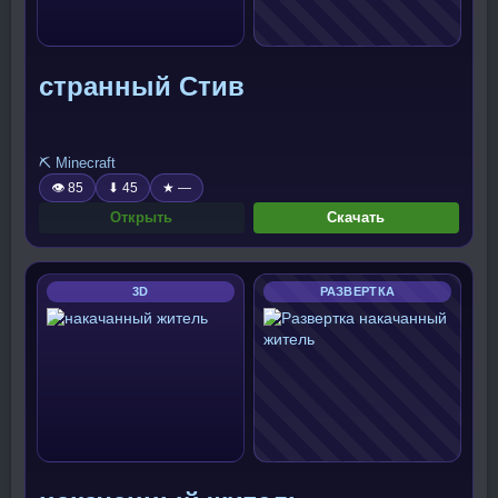
странный Стив
⛏️ Minecraft
👁 85
⬇ 45
★ —
Открыть
Скачать
3D
РАЗВЕРТКА