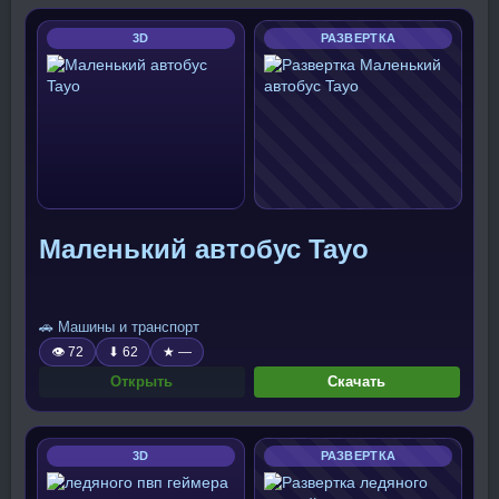
3D
РАЗВЕРТКА
Маленький автобус Tayo
🚗 Машины и транспорт
👁 72
⬇ 62
★ —
Открыть
Скачать
3D
РАЗВЕРТКА