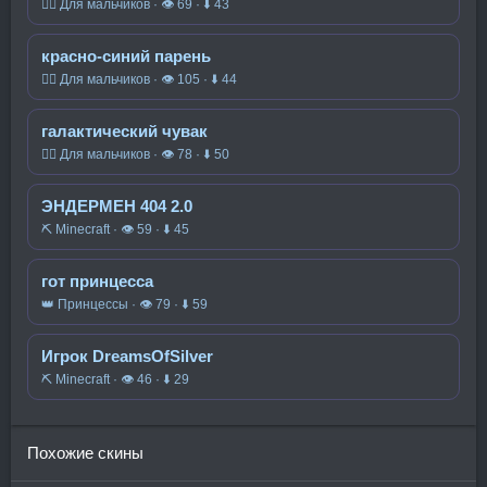
🧍‍♂️ Для мальчиков · 👁 69 · ⬇ 43
красно-синий парень
🧍‍♂️ Для мальчиков · 👁 105 · ⬇ 44
галактический чувак
🧍‍♂️ Для мальчиков · 👁 78 · ⬇ 50
ЭНДЕРМЕН 404 2.0
⛏️ Minecraft · 👁 59 · ⬇ 45
гот принцесса
👑 Принцессы · 👁 79 · ⬇ 59
Игрок DreamsOfSilver
⛏️ Minecraft · 👁 46 · ⬇ 29
Похожие скины