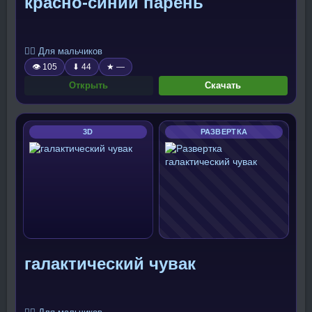
красно-синий парень
🧍‍♂️ Для мальчиков
👁 105
⬇ 44
★ —
Открыть
Скачать
3D
РАЗВЕРТКА
галактический чувак