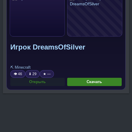
Игрок DreamsOfSilver
⛏️ Minecraft
👁 46
⬇ 29
★ —
Открыть
Скачать