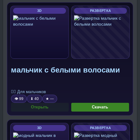
3D
РАЗВЕРТКА
мальчик с белыми волосами
🧍‍♂️ Для мальчиков
👁 99
⬇ 40
★ —
Открыть
Скачать
3D
РАЗВЕРТКА