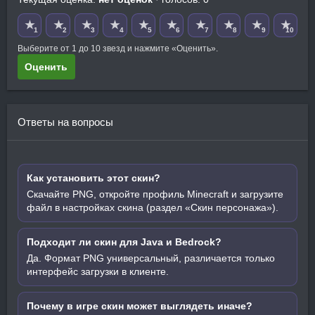
★
★
★
★
★
★
★
★
★
★
1
2
3
4
5
6
7
8
9
10
Выберите от 1 до 10 звезд и нажмите «Оценить».
Оценить
Ответы на вопросы
Как установить этот скин?
Скачайте PNG, откройте профиль Minecraft и загрузите
файл в настройках скина (раздел «Скин персонажа»).
Подходит ли скин для Java и Bedrock?
Да. Формат PNG универсальный, различается только
интерфейс загрузки в клиенте.
Почему в игре скин может выглядеть иначе?