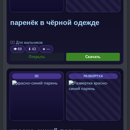
паренёк в чёрной одежде
🧍‍♂️ Для мальчиков
👁 69
⬇ 43
★ —
Открыть
Скачать
3D
РАЗВЕРТКА