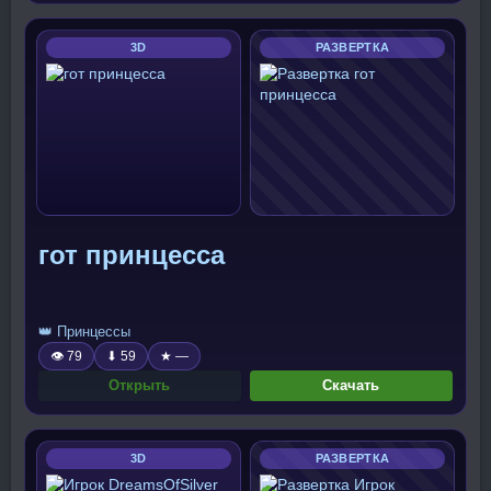
3D
РАЗВЕРТКА
гот принцесса
👑 Принцессы
👁 79
⬇ 59
★ —
Открыть
Скачать
3D
РАЗВЕРТКА