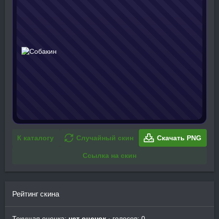
К каталогу
Случайный скин
Скачать PNG
Ссылка на скин
Рейтинг скина
Текущая оценка:
нет оценок
· голосов: 0