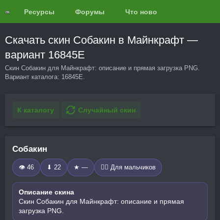
Ресурсы
Форумы
Что нового?
Обзоры
Скачать скин Собакин в Майнкрафт —
вариант 16845E
Скин Собакин для Майнкрафт: описание и прямая загрузка PNG.
Вариант каталога: 16845E.
К каталогу
Случайный скин
Собакин
👁 46
⬇ 22
★ —
🧍‍♂️ Для мальчиков
Описание скина
Скин Собакин для Майнкрафт: описание и прямая
загрузка PNG.