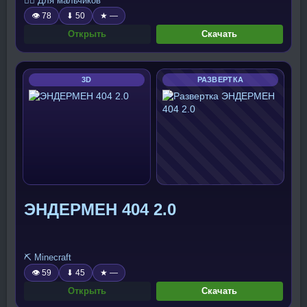
🧍‍♂️ Для мальчиков
👁 78
⬇ 50
★ —
Открыть
Скачать
3D
РАЗВЕРТКА
ЭНДЕРМЕН 404 2.0
⛏️ Minecraft
👁 59
⬇ 45
★ —
Открыть
Скачать