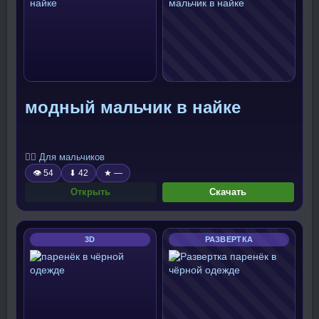
модный мальчик в найке
🧍‍♂️ Для мальчиков
👁 54
⬇ 42
★ —
Открыть
Скачать
3D
РАЗВЕРТКА