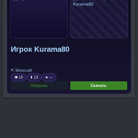
Игрок Kurama80
⛏️ Minecraft
👁 15
⬇ 13
★ —
Открыть
Скачать