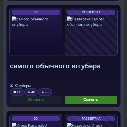
3D
РАЗВЕРТКА
самого обычного ютубера
📹 Ютуберы
👁 66
⬇ 48
★ —
Открыть
Скачать
3D
РАЗВЕРТКА