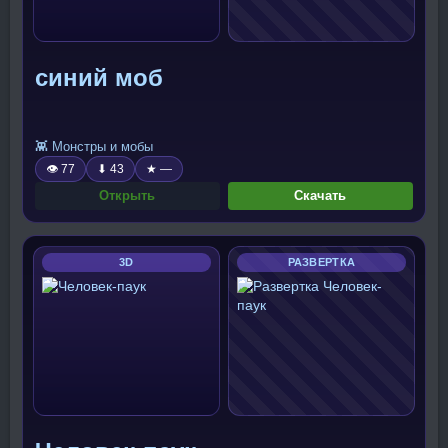
синий моб
👾 Монстры и мобы
👁 77
⬇ 43
★ —
Открыть
Скачать
3D
РАЗВЕРТКА