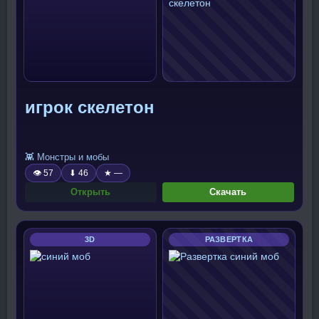
игрок скелетон
👾 Монстры и мобы
👁 57
⬇ 46
★ —
Открыть
Скачать
3D
РАЗВЕРТКА