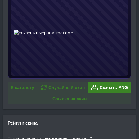
К каталогу
Случайный скин
Скачать PNG
Ссылка на скин
Рейтинг скина
Текущая оценка:
нет оценок
· голосов: 0