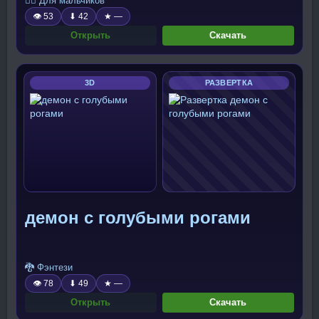
🧍‍♂️ Для мальчиков
👁 53
⬇ 42
★ —
Открыть
Скачать
3D
РАЗВЕРТКА
демон с голубыми рогами
🐉 Фэнтези
👁 78
⬇ 49
★ —
Открыть
Скачать