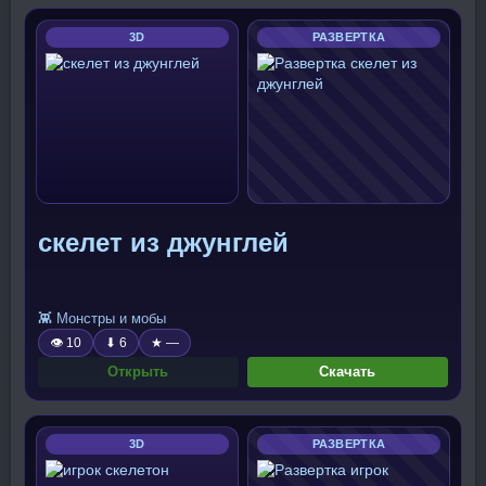
3D
РАЗВЕРТКА
скелет из джунглей
👾 Монстры и мобы
👁 10
⬇ 6
★ —
Открыть
Скачать
3D
РАЗВЕРТКА