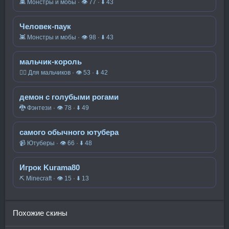
👾 Монстры и мобы · 👁 77 · ⬇ 43
Человек-паук
👾 Монстры и мобы · 👁 98 · ⬇ 43
мальчик-король
🧍‍♂️ Для мальчиков · 👁 53 · ⬇ 42
демон с голубыми рогами
🐉 Фэнтези · 👁 78 · ⬇ 49
самого обычного ютубера
📹 Ютуберы · 👁 66 · ⬇ 48
Игрок Kurama80
⛏️ Minecraft · 👁 15 · ⬇ 13
Похожие скины