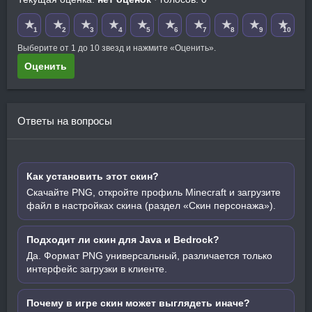
★
★
★
★
★
★
★
★
★
★
1
2
3
4
5
6
7
8
9
10
Выберите от 1 до 10 звезд и нажмите «Оценить».
Оценить
Ответы на вопросы
Как установить этот скин?
Скачайте PNG, откройте профиль Minecraft и загрузите
файл в настройках скина (раздел «Скин персонажа»).
Подходит ли скин для Java и Bedrock?
Да. Формат PNG универсальный, различается только
интерфейс загрузки в клиенте.
Почему в игре скин может выглядеть иначе?