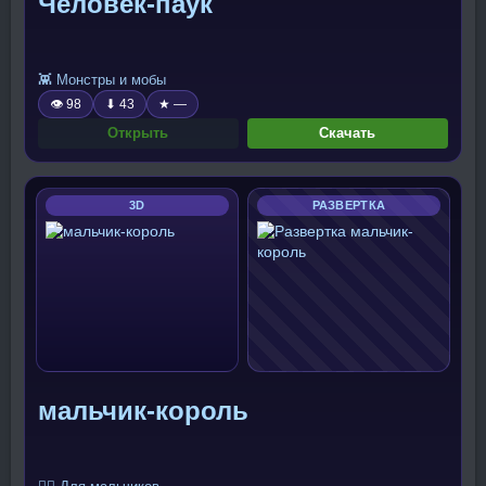
Человек-паук
👾 Монстры и мобы
👁 98
⬇ 43
★ —
Открыть
Скачать
3D
РАЗВЕРТКА
мальчик-король