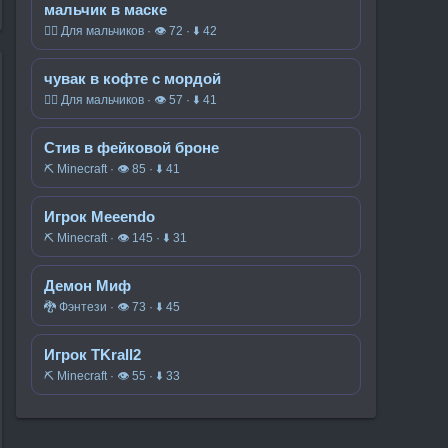
мальчик в маске
🧍‍♂️ Для мальчиков · 👁 72 · ⬇ 42
чувак в кофте с мордой
🧍‍♂️ Для мальчиков · 👁 57 · ⬇ 41
Стив в фейковой броне
⛏️ Minecraft · 👁 85 · ⬇ 41
Игрок Meeendo
⛏️ Minecraft · 👁 145 · ⬇ 31
Демон Миф
🐉 Фэнтези · 👁 73 · ⬇ 45
Игрок TKrall2
⛏️ Minecraft · 👁 55 · ⬇ 33