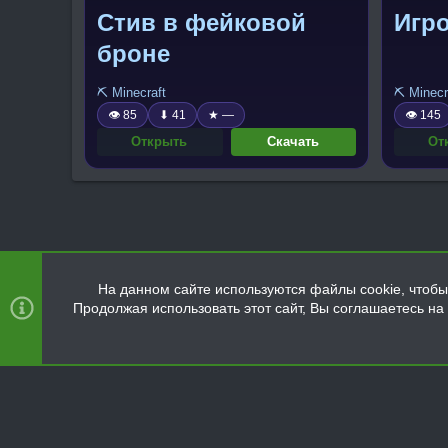
Стив в фейковой
Игр
броне
⛏️ Minecraft
⛏️ Minecr
👁 85
⬇ 41
★ —
👁 145
Открыть
Скачать
От
На данном сайте используются файлы cookie, чтобы 
Продолжая использовать этот сайт, Вы соглашаетесь н