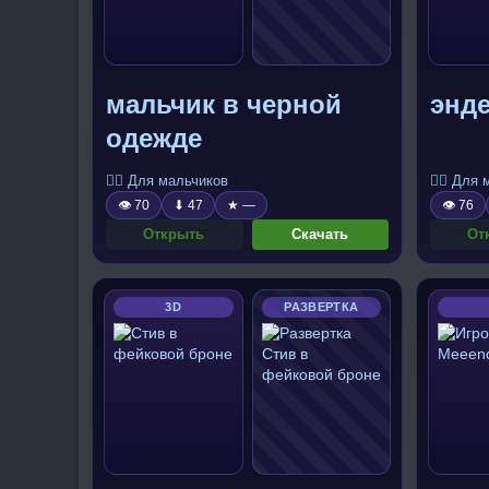
мальчик в черной
энде
одежде
🧍‍♂️ Для мальчиков
🧍‍♂️ Для
👁 70
⬇ 47
★ —
👁 76
Открыть
Скачать
От
3D
РАЗВЕРТКА