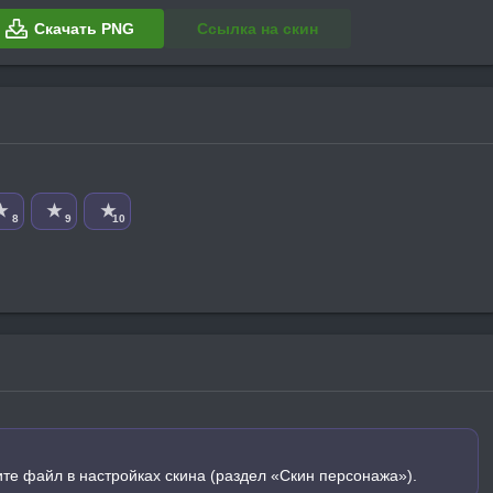
Скачать PNG
Ссылка на скин
★
★
★
8
9
10
ите файл в настройках скина (раздел «Скин персонажа»).