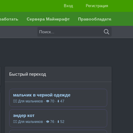
Вход
Регистрация
работать
Сервера Майнкрафт
Правообладателям
Быстрый переход
мальчик в черной одежде
🧍‍♂️ Для мальчиков · 👁 70 · ⬇ 47
эндер кот
🧍‍♂️ Для мальчиков · 👁 76 · ⬇ 52