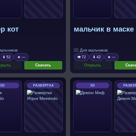
р кот
мальчик в маске
 мальчиков
🧍‍♂️ Для мальчиков
⬇ 52
★ —
👁 72
⬇ 42
★ —
крыть
Скачать
Открыть
Скач
3D
РАЗВЕРТКА
3D
РАЗВЕ