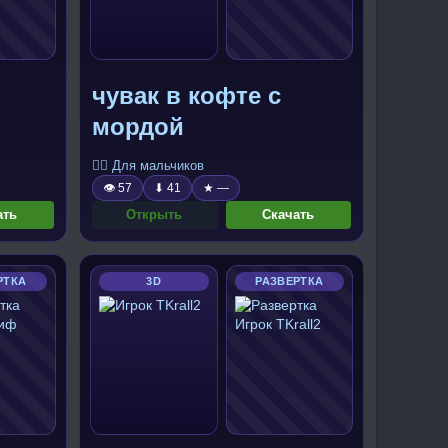
чувак в кофте с
мордой
🧍‍♂️ Для мальчиков
👁 57
⬇ 41
★ —
ать
Открыть
Скачать
РТКА
3D
РАЗВЕРТКА