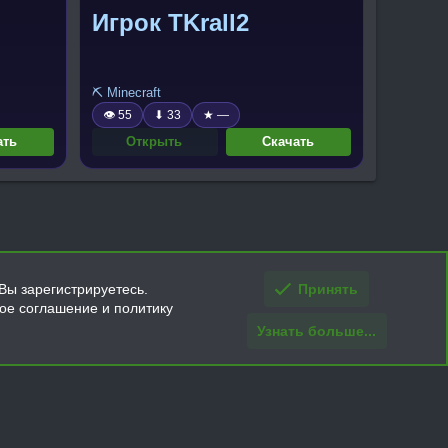
Игрок TKrall2
⛏️ Minecraft
👁 55
⬇ 33
★ —
ать
Открыть
Скачать
Вы зарегистрируетесь.
Принять
кое соглашение и политику
Узнать больше...
ти и условия покупки/возврата
Помощь
Главная
R
S
S