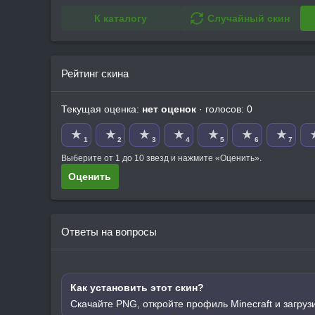
К каталогу
Случайный скин
Рейтинг скина
Текущая оценка:
нет оценок
· голосов: 0
★
★
★
★
★
★
★
1
2
3
4
5
6
7
Выберите от 1 до 10 звезд и нажмите «Оценить».
Оценить
Ответы на вопросы
Как установить этот скин?
Скачайте PNG, откройте профиль Minecraft и загруз