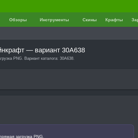
Обзоры
Инструменты
Скины
Крафты
За
айнкрафт — вариант 30A638
грузка PNG. Вариант каталога: 30A638.
прямая загрузка PNG.