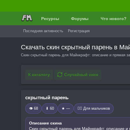
Ресурсы
Форумы
Что нового?
Последняя активность
Регистрация
Скачать скин скрытный парень в М
Скин скрытный парень для Майнкрафт: описание и прямая за
К каталогу
Случайный скин
скрытный парень
👁 68
⬇ 60
★ —
🧍‍♂️ Для мальчиков
Описание скина
Скин скрытный парень для Майнкрафт: описание и 