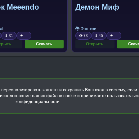
ок Meeendo
Демон Миф
aft
🐉 Фэнтези
⬇ 31
★ —
👁 73
⬇ 45
★ —
крыть
Скачать
Открыть
Скач
персонализировать контент и сохранить Ваш вход в систему, если 
а использование наших файлов cookie и принимаете пользовательс
конфиденциальности.
Обратная связь
Условия и правила
Политика конфиденциальнос