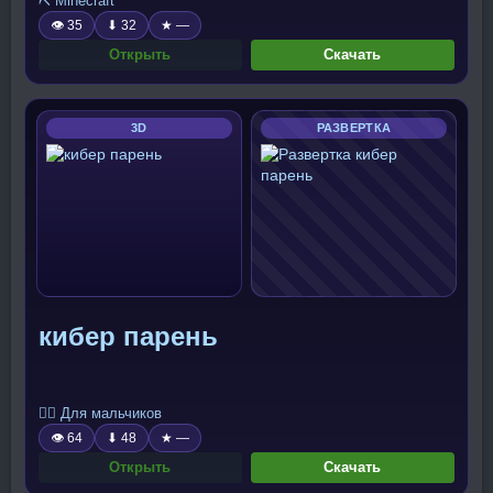
⛏️ Minecraft
👁 35
⬇ 32
★ —
Открыть
Скачать
3D
РАЗВЕРТКА
кибер парень
🧍‍♂️ Для мальчиков
👁 64
⬇ 48
★ —
Открыть
Скачать