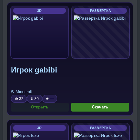
3D
РАЗВЕРТКА
Игрок gabibi
⛏️ Minecraft
👁 32
⬇ 30
★ —
Открыть
Скачать
3D
РАЗВЕРТКА