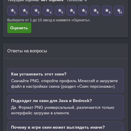
★
★
★
★
★
★
★
★
★
★
1
2
3
4
5
6
7
8
9
10
Выберите от 1 до 10 звезд и нажмите «Оценить».
Оценить
Ответы на вопросы
Как установить этот скин?
Скачайте PNG, откройте профиль Minecraft и загрузите
файл в настройках скина (раздел «Скин персонажа»).
Подходит ли скин для Java и Bedrock?
Да. Формат PNG универсальный, различается только
интерфейс загрузки в клиенте.
Почему в игре скин может выглядеть иначе?