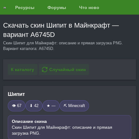
Ресурсы
Форумы
Что нового?
Обзоры
Скачать скин Шипит в Майнкрафт —
вариант A6745D
Скин Шипит для Майнкрафт: описание и прямая загрузка PNG.
Вариант каталога: A6745D.
К каталогу
Случайный скин
Шипит
👁 67
⬇ 42
★ —
⛏️ Minecraft
Описание скина
Скин Шипит для Майнкрафт: описание и прямая
загрузка PNG.