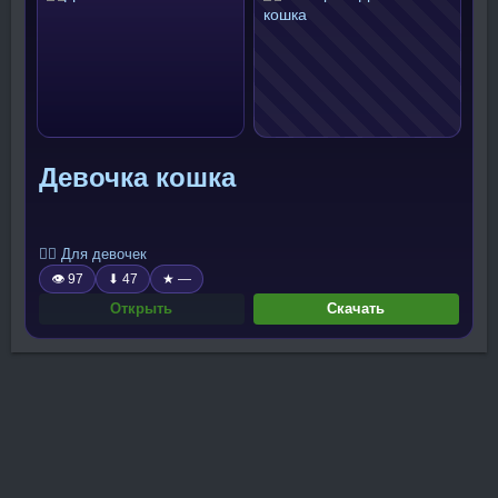
Девочка кошка
🧍‍♀️ Для девочек
👁 97
⬇ 47
★ —
Открыть
Скачать