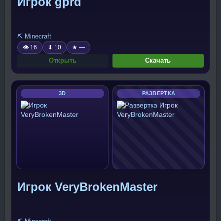
Игрок gprd
⛏️ Minecraft
👁 16
⬇ 10
★ —
Открыть
Скачать
3D
РАЗВЕРТКА
Игрок VeryBrokenMaster