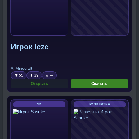
Игрок Icze
⛏️ Minecraft
👁 55
⬇ 39
★ —
Открыть
Скачать
3D
РАЗВЕРТКА