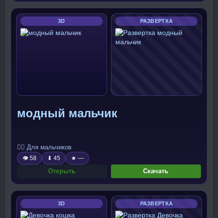
3D
РАЗВЕРТКА
модный мальчик
🧍‍♂️ Для мальчиков
👁 58
⬇ 45
★ —
Открыть
Скачать
3D
РАЗВЕРТКА