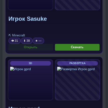
Игрок Sasuke
⛏️ Minecraft
👁 31
⬇ 38
★ —
Открыть
Скачать
3D
РАЗВЕРТКА