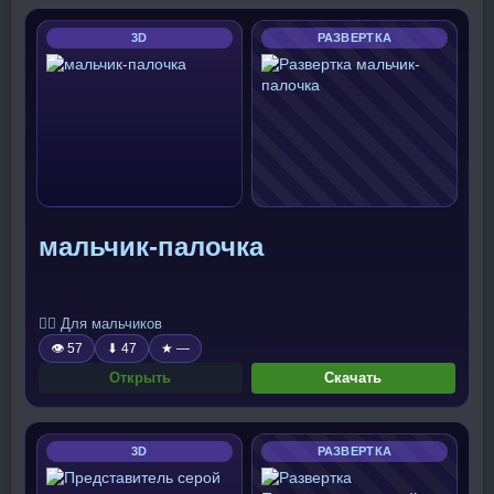
3D
РАЗВЕРТКА
мальчик-палочка
🧍‍♂️ Для мальчиков
👁 57
⬇ 47
★ —
Открыть
Скачать
3D
РАЗВЕРТКА