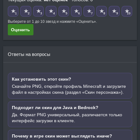
★
★
★
★
★
★
★
★
★
★
1
2
3
4
5
6
7
8
9
10
Выберите от 1 до 10 звезд и нажмите «Оценить».
Оценить
Ответы на вопросы
Как установить этот скин?
Скачайте PNG, откройте профиль Minecraft и загрузите
файл в настройках скина (раздел «Скин персонажа»).
Подходит ли скин для Java и Bedrock?
Да. Формат PNG универсальный, различается только
интерфейс загрузки в клиенте.
Почему в игре скин может выглядеть иначе?