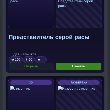
Представитель серой расы
🧍‍♂️ Для мальчиков
👁 100
⬇ 60
★ —
Открыть
Скачать
3D
РАЗВЕРТКА