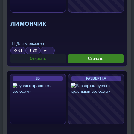
лимончик
🧍‍♂️ Для мальчиков
👁 61
⬇ 38
★ —
Открыть
Скачать
3D
РАЗВЕРТКА