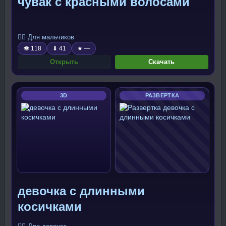
чувак с красными волосами
🧍‍♂️ Для мальчиков
👁 118
⬇ 41
★ —
Открыть
Скачать
3D
РАЗВЕРТКА
девочка с длинными
косичками