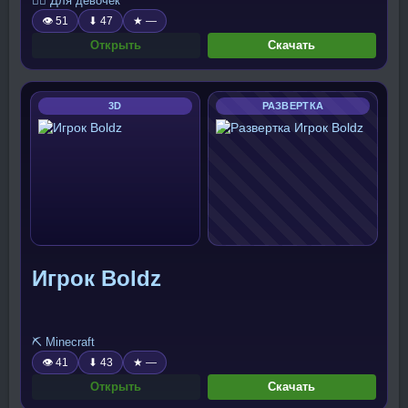
🧍‍♀️ Для девочек
👁 51
⬇ 47
★ —
Открыть
Скачать
3D
РАЗВЕРТКА
Игрок Boldz
⛏️ Minecraft
👁 41
⬇ 43
★ —
Открыть
Скачать