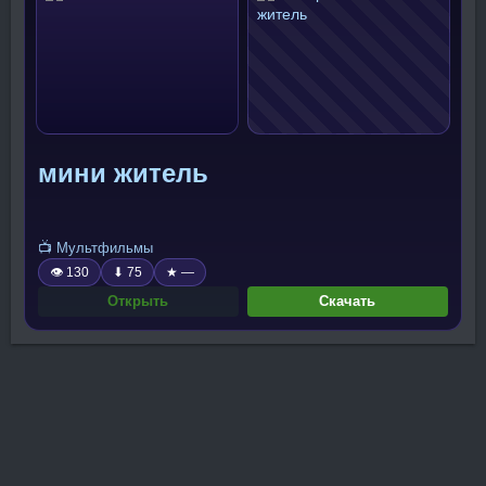
мини житель
📺 Мультфильмы
👁 130
⬇ 75
★ —
Открыть
Скачать