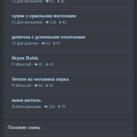
🧍‍♂️ Для мальчиков · 👁 61 · ⬇ 38
чувак с красными волосами
🧍‍♂️ Для мальчиков · 👁 118 · ⬇ 41
девочка с длинными косичками
🧍‍♀️ Для девочек · 👁 51 · ⬇ 47
Игрок Boldz
⛏️ Minecraft · 👁 41 · ⬇ 43
Venom из человека паука
⛏️ Minecraft · 👁 94 · ⬇ 52
мини житель
📺 Мультфильмы · 👁 130 · ⬇ 75
Похожие скины