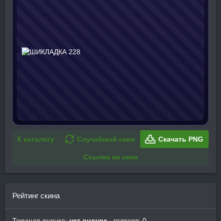
К каталогу
Случайный скин
Скачать PNG
Ссылка на скин
Рейтинг скина
Текущая оценка:
нет оценок
· голосов: 0