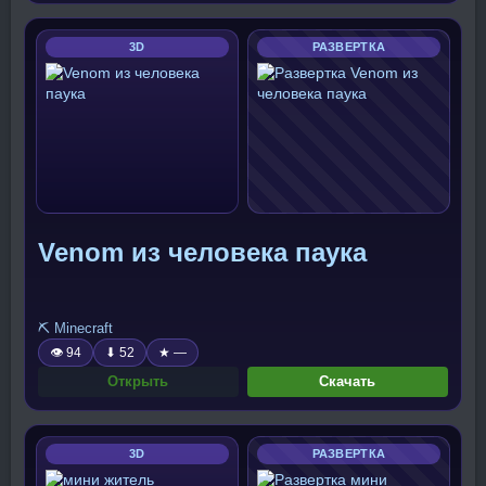
3D
РАЗВЕРТКА
Venom из человека паука
⛏️ Minecraft
👁 94
⬇ 52
★ —
Открыть
Скачать
3D
РАЗВЕРТКА