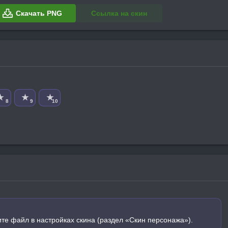
Скачать PNG
Ссылка на скин
★
★
★
8
9
10
ите файл в настройках скина (раздел «Скин персонажа»).