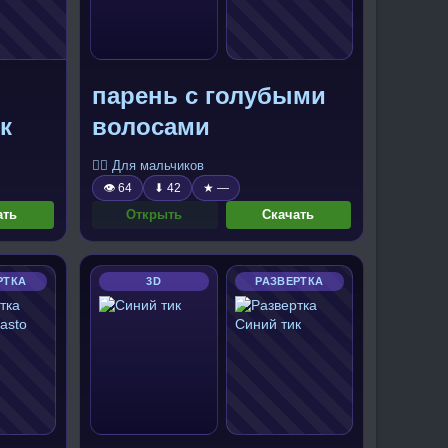
парень с голубыми
к
волосами
🧍‍♂️ Для мальчиков
👁 64
⬇ 42
★ —
ать
Открыть
Скачать
РТКА
3D
РАЗВЕРТКА