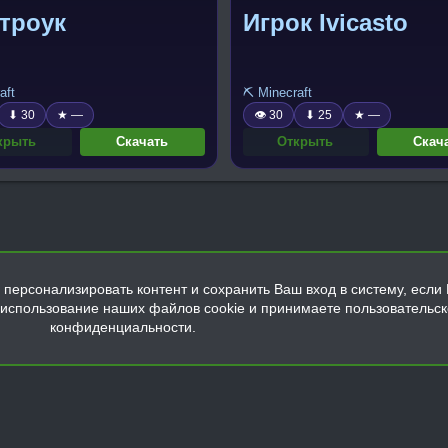
троук
Игрок Ivicasto
aft
⛏️ Minecraft
⬇ 30
★ —
👁 30
⬇ 25
★ —
крыть
Скачать
Открыть
Скач
персонализировать контент и сохранить Ваш вход в систему, если 
а использование наших файлов cookie и принимаете пользовательс
конфиденциальности.
Обратная связь
Условия и правила
Политика конфиденциальнос