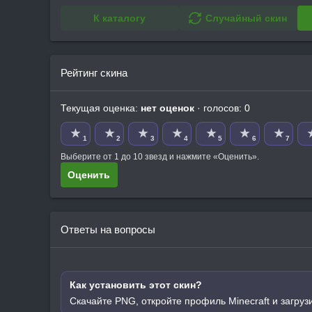
К каталогу
Случайный скин
Рейтинг скина
Текущая оценка:
нет оценок
· голосов: 0
★
★
★
★
★
★
★
1
2
3
4
5
6
7
Выберите от 1 до 10 звезд и нажмите «Оценить».
Оценить
Ответы на вопросы
Как установить этот скин?
Скачайте PNG, откройте профиль Minecraft и загруз