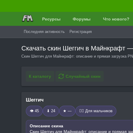
Ресурсы
Форумы
Что нового?
Последняя активность
Регистрация
Скачать скин Шеггич в Майнкрафт 
Скин Шеггич для Майнкрафт: описание и прямая загрузка PN
К каталогу
Случайный скин
Шеггич
👁 45
⬇ 24
★ —
🧍‍♂️ Для мальчиков
Описание скина
Скин Шеггич для Майнкрафт: описание и прямая за