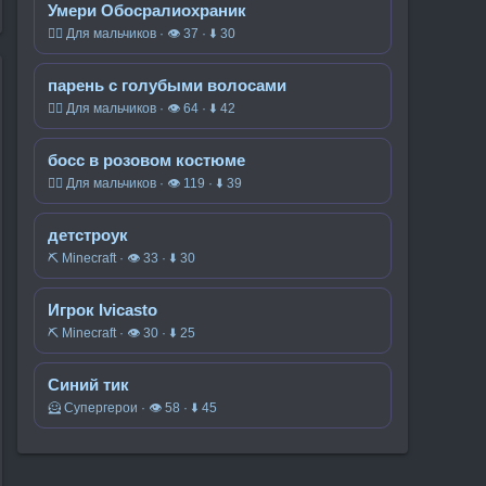
Умери Обосралиохраник
🧍‍♂️ Для мальчиков · 👁 37 · ⬇ 30
парень с голубыми волосами
🧍‍♂️ Для мальчиков · 👁 64 · ⬇ 42
босс в розовом костюме
🧍‍♂️ Для мальчиков · 👁 119 · ⬇ 39
детстроук
⛏️ Minecraft · 👁 33 · ⬇ 30
Игрок Ivicasto
⛏️ Minecraft · 👁 30 · ⬇ 25
Синий тик
🦸 Супергерои · 👁 58 · ⬇ 45