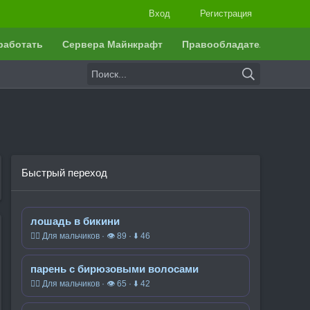
Вход
Регистрация
работать
Сервера Майнкрафт
Правообладателям
Быстрый переход
лошадь в бикини
🧍‍♂️ Для мальчиков · 👁 89 · ⬇ 46
парень с бирюзовыми волосами
🧍‍♂️ Для мальчиков · 👁 65 · ⬇ 42