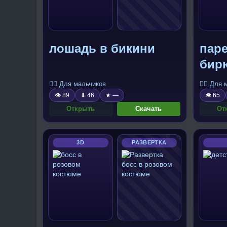
лошадь в бикини
паре
бир
вол
🧍‍♂️ Для мальчиков
🧍‍♂️ Для
👁 89
⬇ 46
★ —
👁 65
Открыть
Скачать
От
3D
РАЗВЕРТКА