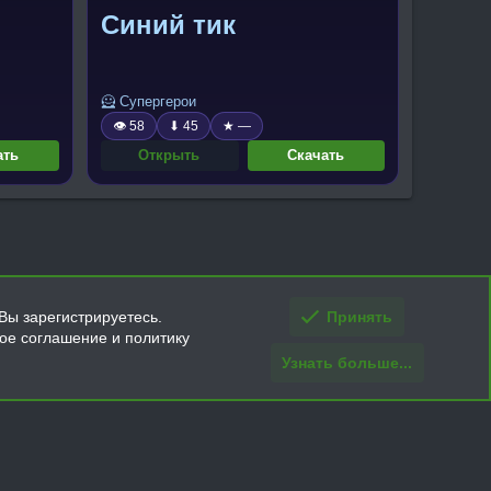
Синий тик
🦸 Супергерои
👁 58
⬇ 45
★ —
ать
Открыть
Скачать
Вы зарегистрируетесь.
Принять
кое соглашение и политику
Узнать больше...
ти и условия покупки/возврата
Помощь
Главная
R
S
S