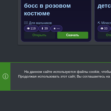
босс в розовом
детс
костюме
🧍‍♂️ Для мальчиков
⛏️ Minecr
👁 119
⬇ 39
★ —
👁 33
Открыть
Скачать
От
На данном сайте используются файлы cookie, чтобы 
Продолжая использовать этот сайт, Вы соглашаетесь н