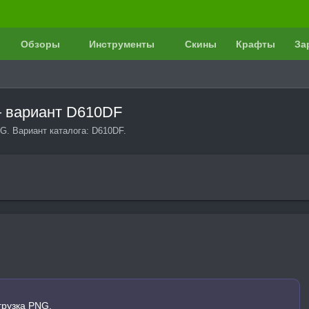
Обзоры
Инструменты
Скины
Крафты
За
— вариант D610DF
G. Вариант каталога: D610DF.
грузка PNG.