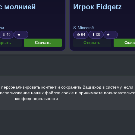
с молнией
Игрок Fidqetz
зи
⛏️ Minecraft
⬇ 49
★ —
👁 94
⬇ 38
★ —
крыть
Скачать
Открыть
Скач
персонализировать контент и сохранить Ваш вход в систему, если 
а использование наших файлов cookie и принимаете пользовательс
конфиденциальности.
Обратная связь
Условия и правила
Политика конфиденциальнос