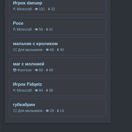
Игрок danuep
⛏️ Minecraft · 👁 101 · ⬇ 32
Росе
⛏️ Minecraft · 👁 56 · ⬇ 41
мальчик с кроликом
🧍‍♂️ Для мальчиков · 👁 68 · ⬇ 40
маг с молнией
🐉 Фэнтези · 👁 60 · ⬇ 49
Игрок Fidqetz
⛏️ Minecraft · 👁 94 · ⬇ 38
губкабрин
🧍‍♂️ Для мальчиков · 👁 28 · ⬇ 14