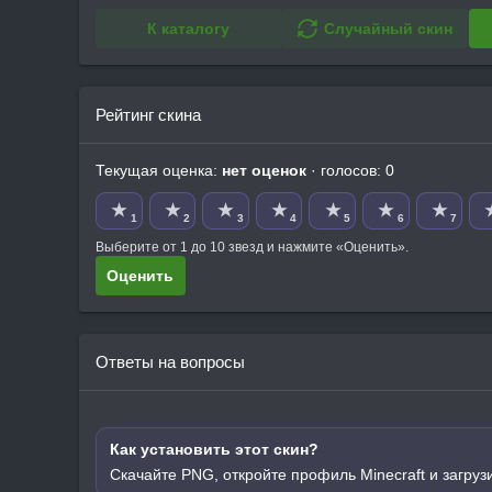
К каталогу
Случайный скин
Рейтинг скина
Текущая оценка:
нет оценок
· голосов: 0
★
★
★
★
★
★
★
1
2
3
4
5
6
7
Выберите от 1 до 10 звезд и нажмите «Оценить».
Оценить
Ответы на вопросы
Как установить этот скин?
Скачайте PNG, откройте профиль Minecraft и загруз