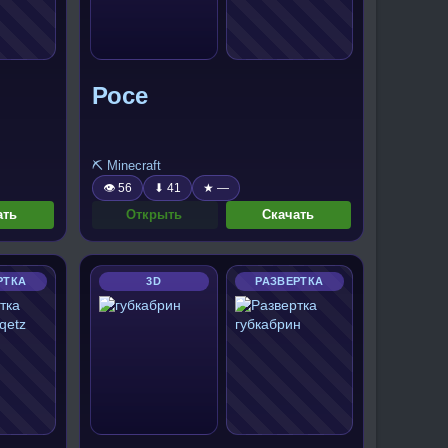
Росе
⛏️ Minecraft
👁 56
⬇ 41
★ —
ать
Открыть
Скачать
РТКА
3D
РАЗВЕРТКА