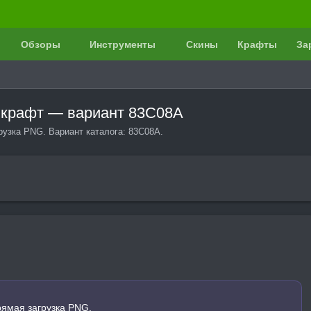
Обзоры
Инструменты
Скины
Крафты
За
нкрафт — вариант 83C08A
узка PNG. Вариант каталога: 83C08A.
ямая загрузка PNG.