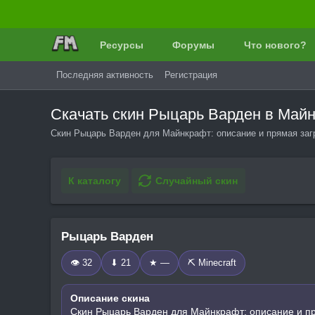
Ресурсы
Форумы
Что нового?
Последняя активность
Регистрация
Скачать скин Рыцарь Варден в Май
Скин Рыцарь Варден для Майнкрафт: описание и прямая загр
К каталогу
Случайный скин
Рыцарь Варден
👁 32
⬇ 21
★ —
⛏️ Minecraft
Описание скина
Скин Рыцарь Варден для Майнкрафт: описание и пр