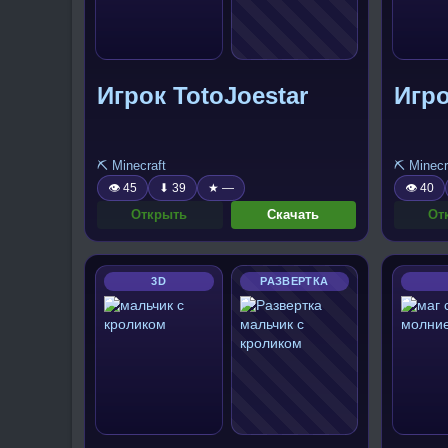
Игрок TotoJoestar
Игро
⛏️ Minecraft
⛏️ Minecr
👁 45
⬇ 39
★ —
👁 40
Открыть
Скачать
От
3D
РАЗВЕРТКА