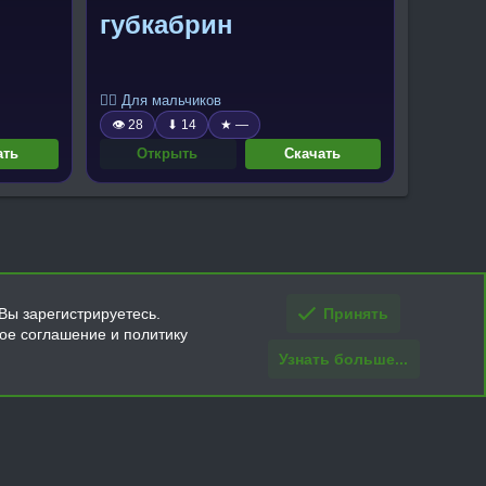
губкабрин
🧍‍♂️ Для мальчиков
👁 28
⬇ 14
★ —
ать
Открыть
Скачать
Вы зарегистрируетесь.
Принять
кое соглашение и политику
Узнать больше...
ти и условия покупки/возврата
Помощь
Главная
R
S
S