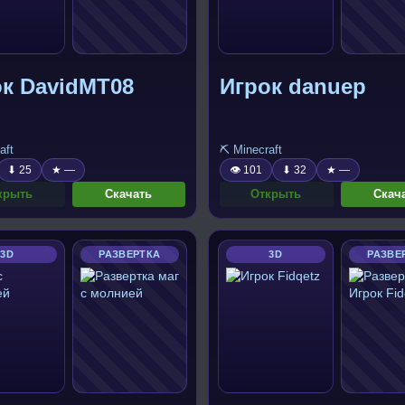
к DavidMT08
Игрок danuep
aft
⛏️ Minecraft
⬇ 25
★ —
👁 101
⬇ 32
★ —
крыть
Скачать
Открыть
Скач
3D
РАЗВЕРТКА
3D
РАЗВЕ