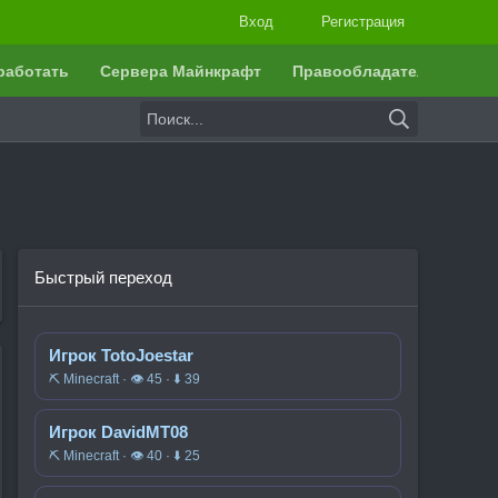
Вход
Регистрация
работать
Сервера Майнкрафт
Правообладателям
Быстрый переход
Игрок TotoJoestar
⛏️ Minecraft · 👁 45 · ⬇ 39
Игрок DavidMT08
⛏️ Minecraft · 👁 40 · ⬇ 25