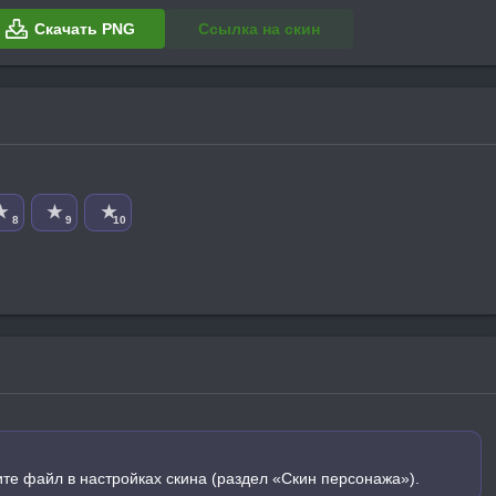
Скачать PNG
Ссылка на скин
★
★
★
8
9
10
ите файл в настройках скина (раздел «Скин персонажа»).