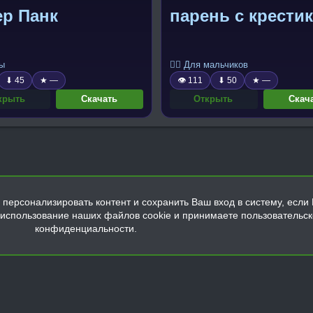
ер Панк
парень с крести
ты
🧍‍♂️ Для мальчиков
⬇ 45
★ —
👁 111
⬇ 50
★ —
крыть
Скачать
Открыть
Скач
персонализировать контент и сохранить Ваш вход в систему, если 
а использование наших файлов cookie и принимаете пользовательс
конфиденциальности.
Обратная связь
Условия и правила
Политика конфиденциальнос