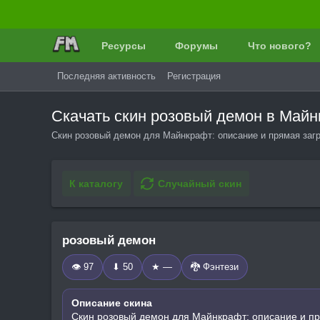
Ресурсы
Форумы
Что нового?
Последняя активность
Регистрация
Скачать скин розовый демон в Май
Скин розовый демон для Майнкрафт: описание и прямая загр
К каталогу
Случайный скин
розовый демон
👁 97
⬇ 50
★ —
🐉 Фэнтези
Описание скина
Скин розовый демон для Майнкрафт: описание и пр