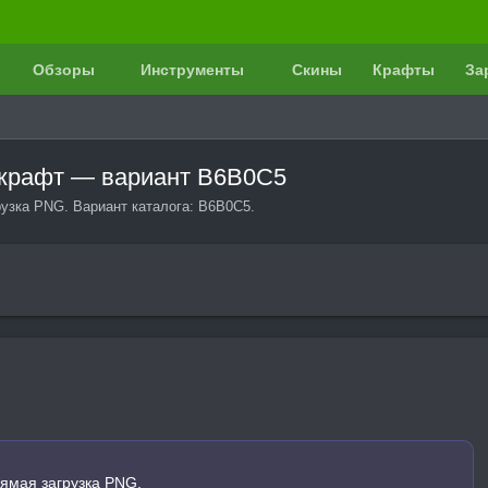
Обзоры
Инструменты
Скины
Крафты
За
нкрафт — вариант B6B0C5
узка PNG. Вариант каталога: B6B0C5.
ямая загрузка PNG.