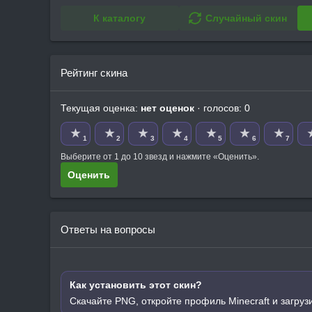
К каталогу
Случайный скин
Рейтинг скина
Текущая оценка:
нет оценок
· голосов: 0
★
★
★
★
★
★
★
1
2
3
4
5
6
7
Выберите от 1 до 10 звезд и нажмите «Оценить».
Оценить
Ответы на вопросы
Как установить этот скин?
Скачайте PNG, откройте профиль Minecraft и загруз