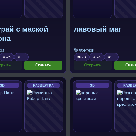
рай с маской
лавовый маг
она
зи
🐉 Фэнтези
⬇ 45
★ —
👁 73
⬇ 46
★ —
крыть
Скачать
Открыть
Скач
3D
РАЗВЕРТКА
3D
РАЗВЕ