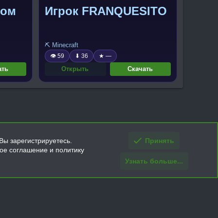
ком
Игрок FRANQUESITO
⛏️ Minecraft
👁 59
⬇ 36
★ —
ать
Открыть
Скачать
Вы зарегистрируетесь.
Принять
кое соглашение и политику
Узнать больше...
ти и условия покупки/возврата
Помощь
Главная
R
S
S