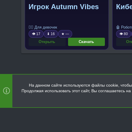
Игрок Autumn Vibes
Киб
🧍‍♀️ Для девочек
🤖 Робо
👁 17
⬇ 16
★ —
👁 80
Открыть
Скачать
От
На данном сайте используются файлы cookie, чтобы 
Продолжая использовать этот сайт, Вы соглашаетесь н