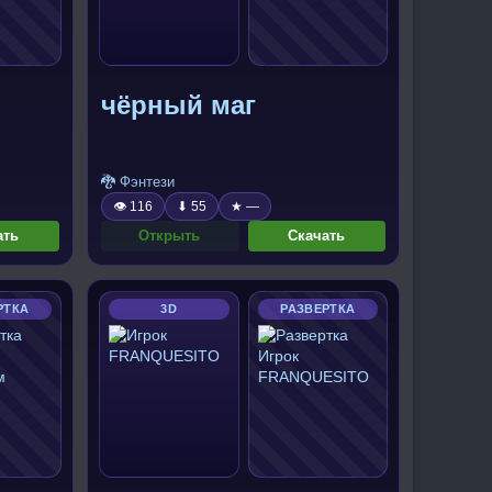
чёрный маг
🐉 Фэнтези
👁 116
⬇ 55
★ —
ать
Открыть
Скачать
РТКА
3D
РАЗВЕРТКА