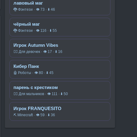
лавовый маг
🐉 Фэнтези · 👁 73 · ⬇ 46
чёрный маг
🐉 Фэнтези · 👁 116 · ⬇ 55
Игрок Autumn Vibes
🧍‍♀️ Для девочек · 👁 17 · ⬇ 16
Кибер Панк
🤖 Роботы · 👁 80 · ⬇ 45
парень с крестиком
🧍‍♂️ Для мальчиков · 👁 111 · ⬇ 50
Игрок FRANQUESITO
⛏️ Minecraft · 👁 59 · ⬇ 36