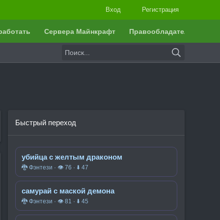
Вход
Регистрация
работать
Сервера Майнкрафт
Правообладателям
Быстрый переход
убийца с желтым драконом
🐉 Фэнтези · 👁 76 · ⬇ 47
самурай с маской демона
🐉 Фэнтези · 👁 81 · ⬇ 45