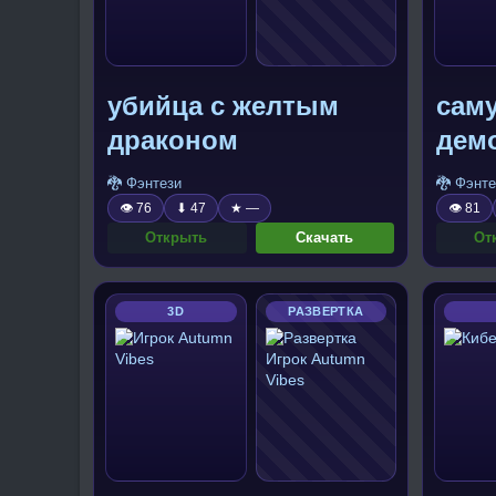
убийца с желтым
саму
драконом
дем
🐉 Фэнтези
🐉 Фэнте
👁 76
⬇ 47
★ —
👁 81
Открыть
Скачать
От
3D
РАЗВЕРТКА