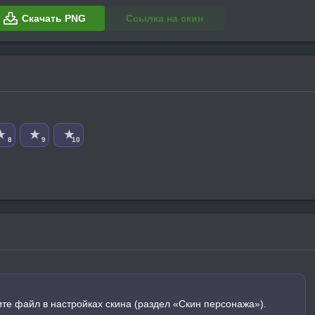
Скачать PNG
Ссылка на скин
★
★
★
8
9
10
ите файл в настройках скина (раздел «Скин персонажа»).