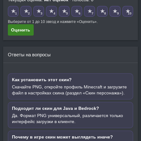
★
★
★
★
★
★
★
★
★
★
1
2
3
4
5
6
7
8
9
10
Выберите от 1 до 10 звезд и нажмите «Оценить».
Оценить
Ответы на вопросы
Как установить этот скин?
Скачайте PNG, откройте профиль Minecraft и загрузите
файл в настройках скина (раздел «Скин персонажа»).
Подходит ли скин для Java и Bedrock?
Да. Формат PNG универсальный, различается только
интерфейс загрузки в клиенте.
Почему в игре скин может выглядеть иначе?