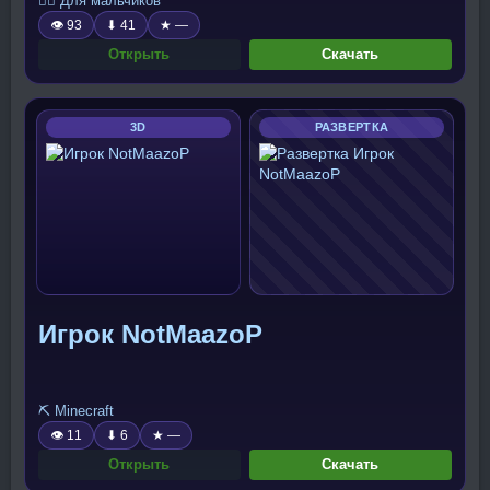
🧍‍♂️ Для мальчиков
👁 93
⬇ 41
★ —
Открыть
Скачать
3D
РАЗВЕРТКА
Игрок NotMaazoP
⛏️ Minecraft
👁 11
⬇ 6
★ —
Открыть
Скачать