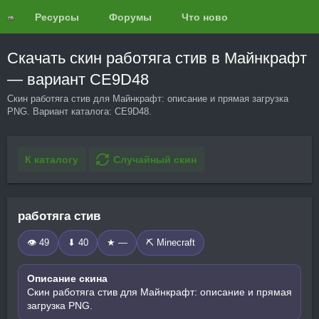
Ресурсы
Форумы
Что нового?
Обзоры
Скачать скин работяга стив в Майнкрафт
— вариант CE9D48
Скин работяга стив для Майнкрафт: описание и прямая загрузка
PNG. Вариант каталога: CE9D48.
К каталогу
Случайный скин
работяга стив
👁 49
⬇ 40
★ —
⛏️ Minecraft
Описание скина
Скин работяга стив для Майнкрафт: описание и прямая
загрузка PNG.