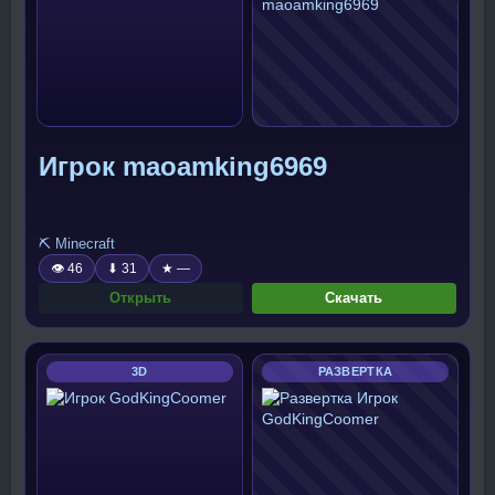
Игрок maoamking6969
⛏️ Minecraft
👁 46
⬇ 31
★ —
Открыть
Скачать
3D
РАЗВЕРТКА