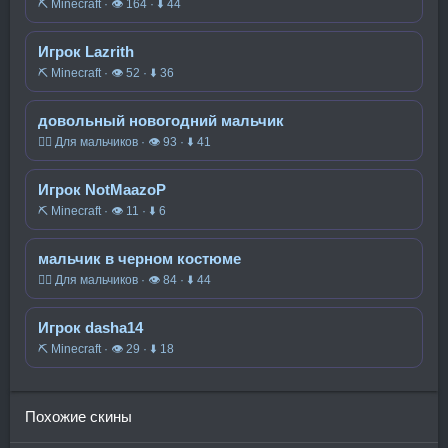
⛏️ Minecraft · 👁 164 · ⬇ 44
Игрок Lazrith
⛏️ Minecraft · 👁 52 · ⬇ 36
довольный новогодний мальчик
🧍‍♂️ Для мальчиков · 👁 93 · ⬇ 41
Игрок NotMaazoP
⛏️ Minecraft · 👁 11 · ⬇ 6
мальчик в черном костюме
🧍‍♂️ Для мальчиков · 👁 84 · ⬇ 44
Игрок dasha14
⛏️ Minecraft · 👁 29 · ⬇ 18
Похожие скины