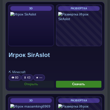
3D
РАЗВЕРТКА
Игрок SirAslot
⛏️ Minecraft
👁 80
⬇ 43
★ —
Открыть
Скачать
3D
РАЗВЕРТКА