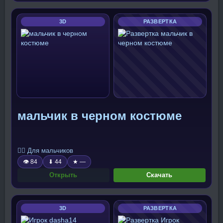
3D
РАЗВЕРТКА
мальчик в черном костюме
🧍‍♂️ Для мальчиков
👁 84
⬇ 44
★ —
Открыть
Скачать
3D
РАЗВЕРТКА