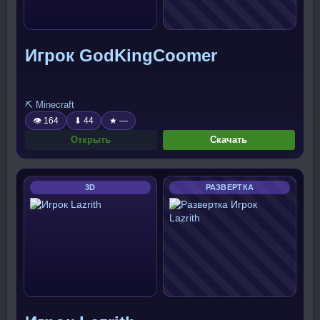
Игрок GodKingCoomer
⛏️ Minecraft
👁 164
⬇ 44
★ —
Открыть
Скачать
3D
РАЗВЕРТКА