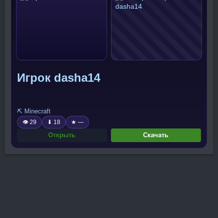
Игрок dasha14
⛏️ Minecraft
👁 29
⬇ 18
★ —
Открыть
Скачать