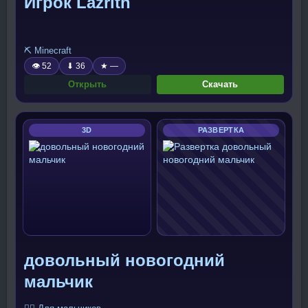
Игрок Lazrith
⛏️ Minecraft
👁 52
⬇ 36
★ —
Открыть
Скачать
3D
РАЗВЕРТКА
довольный новогодний
мальчик