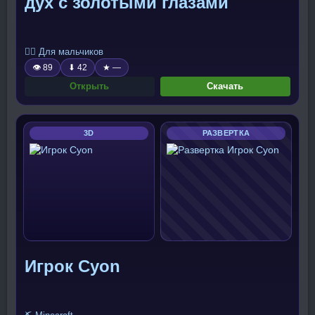
дух с золотыми глазами
🧍‍♂️ Для мальчиков
👁 89
⬇ 42
★ —
Открыть
Скачать
3D
РАЗВЕРТКА
Игрок Cyon