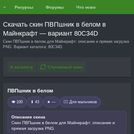
Ресурсы
Форумы
Что нового?
Обзоры
Скачать скин ПВПшник в белом в
Майнкрафт — вариант 80C34D
Скин ПВПшник в белом для Майнкрафт: описание и прямая загрузка
PNG. Вариант каталога: 80C34D.
К каталогу
Случайный скин
ПВПшник в белом
👁 100
⬇ 43
★ —
🧍‍♂️ Для мальчиков
Описание скина
Скин ПВПшник в белом для Майнкрафт: описание и
прямая загрузка PNG.