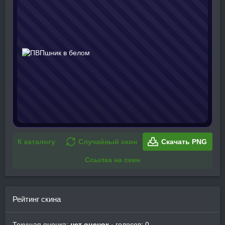
К каталогу
Случайный скин
Скачать PNG
Ссылка на скин
Рейтинг скина
Текущая оценка:
нет оценок
· голосов: 0