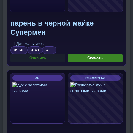
парень в черной майке
Супермен
🧍‍♂️ Для мальчиков
👁 146
⬇ 48
★ —
Открыть
Скачать
3D
РАЗВЕРТКА