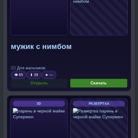
мужик с нимбом
🧍‍♂️ Для мальчиков
👁 65
⬇ 39
★ —
Открыть
Скачать
3D
РАЗВЕРТКА