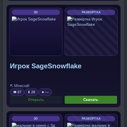
3D
РАЗВЕРТКА
Игрок SageSnowflake
⛏️ Minecraft
👁 37
⬇ 28
★ —
Открыть
Скачать
3D
РАЗВЕРТКА