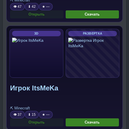
⛏️ Minecraft
👁 47
⬇ 42
★ —
Открыть
Скачать
3D
РАЗВЕРТКА
Игрок ItsMeKa
⛏️ Minecraft
👁 37
⬇ 15
★ —
Открыть
Скачать