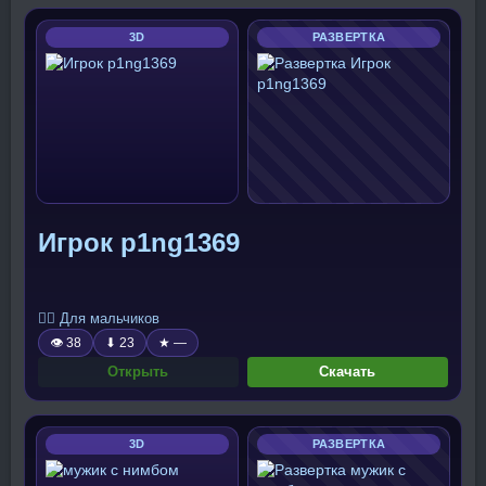
3D
РАЗВЕРТКА
Игрок p1ng1369
🧍‍♂️ Для мальчиков
👁 38
⬇ 23
★ —
Открыть
Скачать
3D
РАЗВЕРТКА