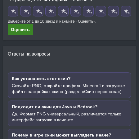
★
★
★
★
★
★
★
★
★
★
1
2
3
4
5
6
7
8
9
10
Выберите от 1 до 10 звезд и нажмите «Оценить».
Оценить
Ответы на вопросы
Как установить этот скин?
Скачайте PNG, откройте профиль Minecraft и загрузите
файл в настройках скина (раздел «Скин персонажа»).
Подходит ли скин для Java и Bedrock?
Да. Формат PNG универсальный, различается только
интерфейс загрузки в клиенте.
Почему в игре скин может выглядеть иначе?