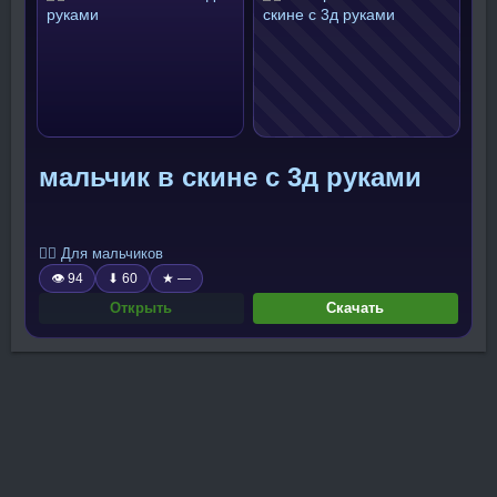
мальчик в скине с 3д руками
🧍‍♂️ Для мальчиков
👁 94
⬇ 60
★ —
Открыть
Скачать