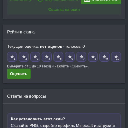
Ссылка на скин
Рейтинг скина
Текущая оценка:
нет оценок
· голосов: 0
★
★
★
★
★
★
★
★
★
★
1
2
3
4
5
6
7
8
9
10
Выберите от 1 до 10 звезд и нажмите «Оценить».
Оценить
Ответы на вопросы
Как установить этот скин?
Скачайте PNG, откройте профиль Minecraft и загрузите