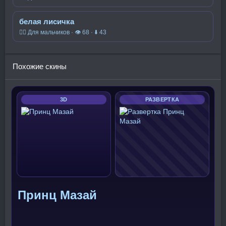
белая лисичка
🧍‍♂️ Для мальчиков · 👁 68 · ⬇ 43
Похожие скины
3D
РАЗВЕРТКА
Принц Мазай