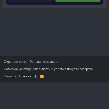
Обратная связь
Условия и правила
Политика конфиденциальности и условия покупки/возврата
Помощь
Главная
R
S
S
На данном сайте используются файлы cookie, чтобы
персонализировать контент и сохранить Ваш вход в систему,
если Вы зарегистрируетесь.
Продолжая использовать этот сайт, Вы соглашаетесь на
использование наших файлов cookie и принимаете
пользовательское соглашение и политику конфиденциальности.