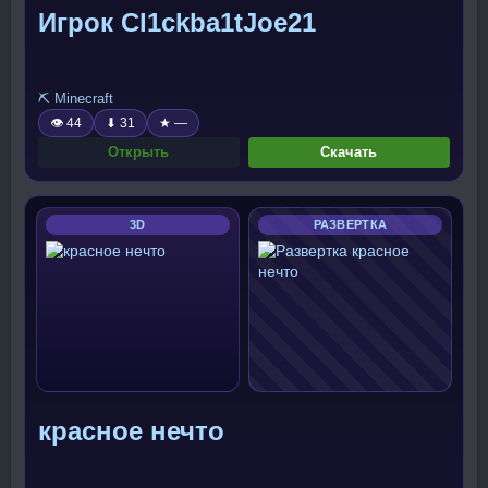
Игрок Cl1ckba1tJoe21
⛏️ Minecraft
👁 44
⬇ 31
★ —
Открыть
Скачать
3D
РАЗВЕРТКА
красное нечто