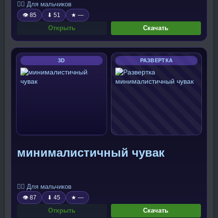
🧍‍♂️ Для мальчиков
👁 85
⬇ 51
★ —
Открыть
Скачать
3D
РАЗВЕРТКА
минималистичный чувак
🧍‍♂️ Для мальчиков
👁 87
⬇ 45
★ —
Открыть
Скачать