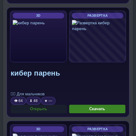
3D
РАЗВЕРТКА
кибер парень
🧍‍♂️ Для мальчиков
👁 64
⬇ 48
★ —
Открыть
Скачать
3D
РАЗВЕРТКА