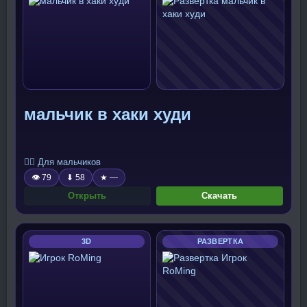
мальчик в хаки худи
🧍‍♂️ Для мальчиков
👁 79
⬇ 58
★ —
Открыть
Скачать
3D
РАЗВЕРТКА