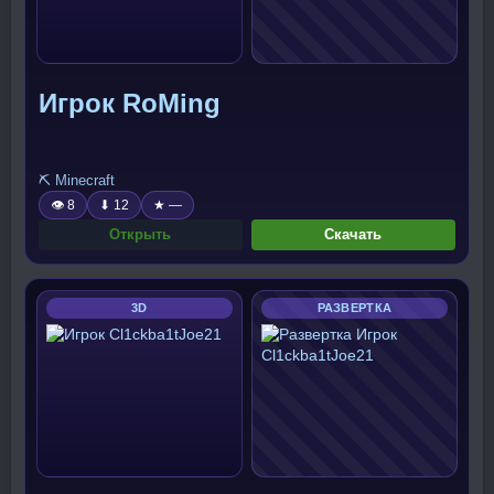
Игрок RoMing
⛏️ Minecraft
👁 8
⬇ 12
★ —
Открыть
Скачать
3D
РАЗВЕРТКА