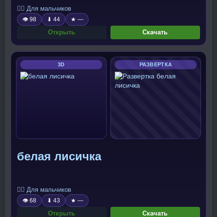
🧍‍♂️ Для мальчиков
👁 98
⬇ 44
★ —
Открыть
Скачать
3D
РАЗВЕРТКА
белая лисичка
🧍‍♂️ Для мальчиков
👁 68
⬇ 43
★ —
Открыть
Скачать