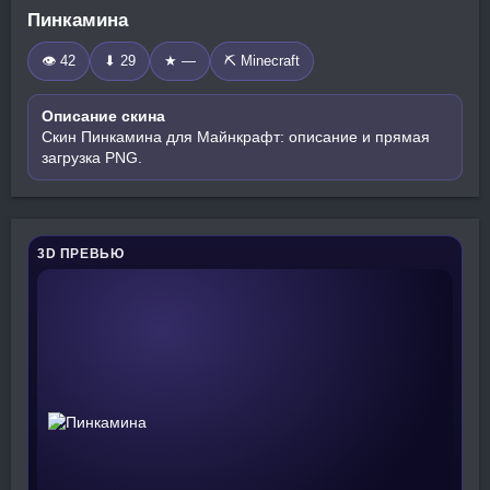
Пинкамина
👁 42
⬇ 29
★ —
⛏️ Minecraft
Описание скина
Скин Пинкамина для Майнкрафт: описание и прямая
загрузка PNG.
3D ПРЕВЬЮ