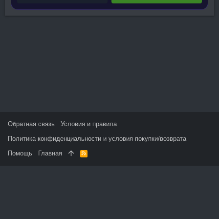
Обратная связь
Условия и правила
Политика конфиденциальности и условия покупки/возврата
Помощь
Главная
R
S
S
На данном сайте используются файлы cookie, чтобы
персонализировать контент и сохранить Ваш вход в систему,
если Вы зарегистрируетесь.
Продолжая использовать этот сайт, Вы соглашаетесь на
использование наших файлов cookie и принимаете
пользовательское соглашение и политику конфиденциальности.