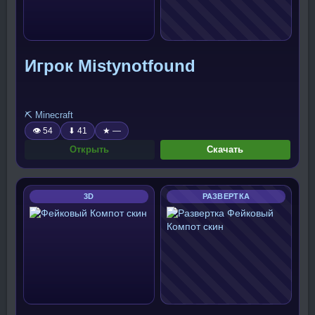
Игрок Mistynotfound
⛏️ Minecraft
👁 54
⬇ 41
★ —
Открыть
Скачать
3D
РАЗВЕРТКА