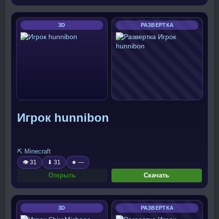
3D
РАЗВЕРТКА
Игрок hunnibon
⛏️ Minecraft
👁 31
⬇ 31
★ —
Открыть
Скачать
3D
РАЗВЕРТКА