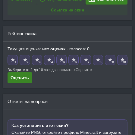
Ссылка на скин
Рейтинг скина
Текущая оценка:
нет оценок
· голосов: 0
★
★
★
★
★
★
★
★
★
★
1
2
3
4
5
6
7
8
9
10
Выберите от 1 до 10 звезд и нажмите «Оценить».
Оценить
Ответы на вопросы
Как установить этот скин?
Скачайте PNG, откройте профиль Minecraft и загрузите