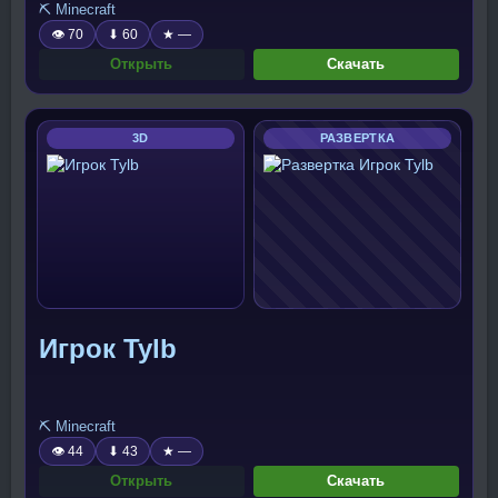
⛏️ Minecraft
👁 70
⬇ 60
★ —
Открыть
Скачать
3D
РАЗВЕРТКА
Игрок Tylb
⛏️ Minecraft
👁 44
⬇ 43
★ —
Открыть
Скачать