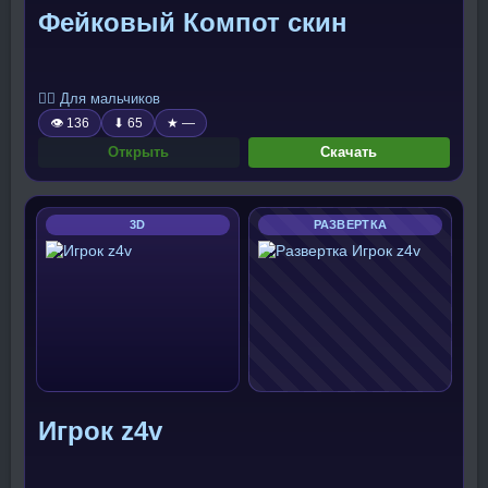
Фейковый Компот скин
🧍‍♂️ Для мальчиков
👁 136
⬇ 65
★ —
Открыть
Скачать
3D
РАЗВЕРТКА
Игрок z4v