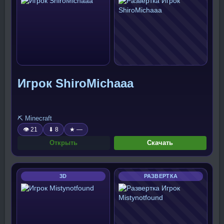
Игрок ShiroMichaaa
⛏️ Minecraft
👁 21
⬇ 8
★ —
Открыть
Скачать
3D
РАЗВЕРТКА