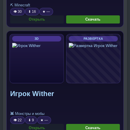
⛏️ Minecraft
👁 30
⬇ 16
★ —
Открыть
Скачать
3D
РАЗВЕРТКА
Игрок Wither
👾 Монстры и мобы
👁 22
⬇ 9
★ —
Открыть
Скачать