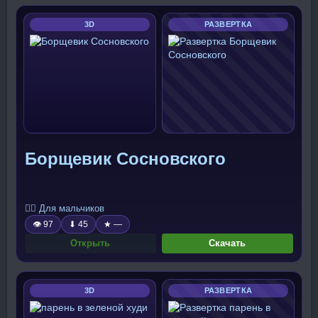
3D
РАЗВЕРТКА
Борщевик Сосновского
🧍‍♂️ Для мальчиков
👁 97
⬇ 45
★ —
Открыть
Скачать
3D
РАЗВЕРТКА