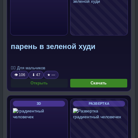
парень в зеленой худи
🧍‍♂️ Для мальчиков
👁 106
⬇ 47
★ —
Открыть
Скачать
3D
РАЗВЕРТКА