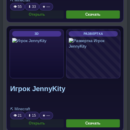
⛏️ Minecraft
👁 55
⬇ 33
★ —
Открыть
Скачать
3D
РАЗВЕРТКА
Игрок JennyKity
⛏️ Minecraft
👁 21
⬇ 15
★ —
Открыть
Скачать