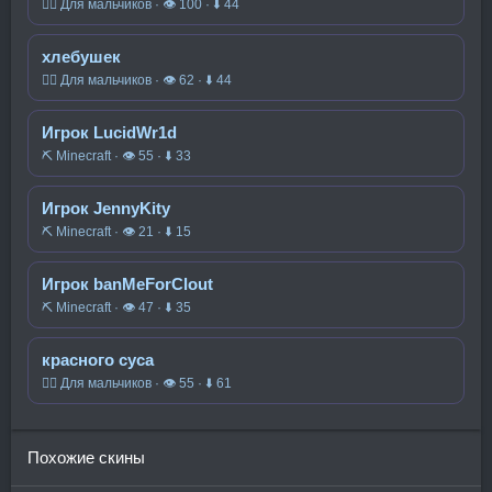
🧍‍♂️ Для мальчиков · 👁 100 · ⬇ 44
хлебушек
🧍‍♂️ Для мальчиков · 👁 62 · ⬇ 44
Игрок LucidWr1d
⛏️ Minecraft · 👁 55 · ⬇ 33
Игрок JennyKity
⛏️ Minecraft · 👁 21 · ⬇ 15
Игрок banMeForClout
⛏️ Minecraft · 👁 47 · ⬇ 35
красного суса
🧍‍♂️ Для мальчиков · 👁 55 · ⬇ 61
Похожие скины