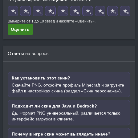
★
★
★
★
★
★
★
★
★
★
1
2
3
4
5
6
7
8
9
10
Выберите от 1 до 10 звезд и нажмите «Оценить».
Оценить
Ответы на вопросы
Как установить этот скин?
Скачайте PNG, откройте профиль Minecraft и загрузите
файл в настройках скина (раздел «Скин персонажа»).
Подходит ли скин для Java и Bedrock?
Да. Формат PNG универсальный, различается только
интерфейс загрузки в клиенте.
Почему в игре скин может выглядеть иначе?