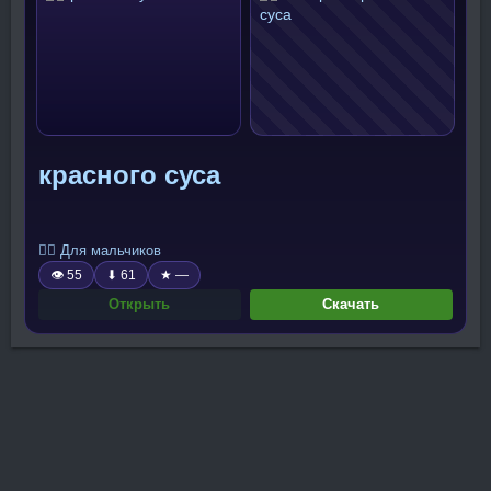
красного суса
🧍‍♂️ Для мальчиков
👁 55
⬇ 61
★ —
Открыть
Скачать