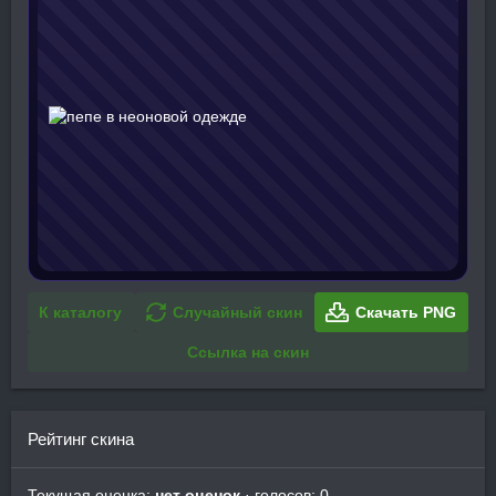
К каталогу
Случайный скин
Скачать PNG
Ссылка на скин
Рейтинг скина
Текущая оценка:
нет оценок
· голосов: 0