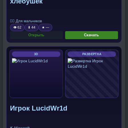
хлебушек
🧍‍♂️ Для мальчиков
👁 62
⬇ 44
★ —
Открыть
Скачать
3D
РАЗВЕРТКА
Игрок LucidWr1d