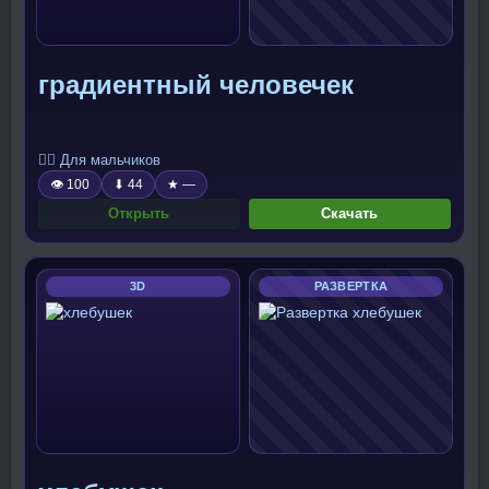
градиентный человечек
🧍‍♂️ Для мальчиков
👁 100
⬇ 44
★ —
Открыть
Скачать
3D
РАЗВЕРТКА