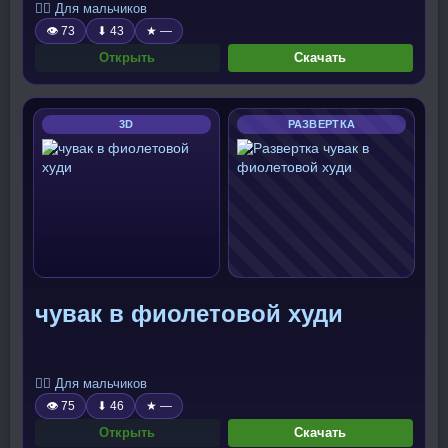
🧍‍♂️ Для мальчиков
👁 73
⬇ 43
★ —
Открыть
Скачать
3D
РАЗВЕРТКА
чувак в фиолетовой худи
🧍‍♂️ Для мальчиков
👁 75
⬇ 46
★ —
Открыть
Скачать