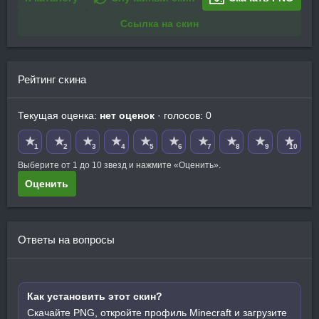
Ссылка на скин
Рейтинг скина
Текущая оценка:
нет оценок
· голосов: 0
★
★
★
★
★
★
★
★
★
★
1
2
3
4
5
6
7
8
9
10
Выберите от 1 до 10 звезд и нажмите «Оценить».
Оценить
Ответы на вопросы
Как установить этот скин?
Скачайте PNG, откройте профиль Minecraft и загрузите