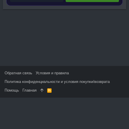
Обратная связь
Условия и правила
Политика конфиденциальности и условия покупки/возврата
Помощь
Главная
R
S
S
На данном сайте используются файлы cookie, чтобы
персонализировать контент и сохранить Ваш вход в систему,
если Вы зарегистрируетесь.
Продолжая использовать этот сайт, Вы соглашаетесь на
использование наших файлов cookie и принимаете
пользовательское соглашение и политику конфиденциальности.