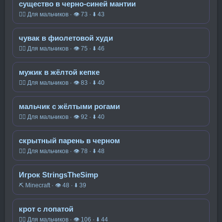
существо в черно-синей мантии
🧍‍♂️ Для мальчиков · 👁 73 · ⬇ 43
чувак в фиолетовой худи
🧍‍♂️ Для мальчиков · 👁 75 · ⬇ 46
мужик в жёлтой кепке
🧍‍♂️ Для мальчиков · 👁 83 · ⬇ 40
мальчик с жёлтыми рогами
🧍‍♂️ Для мальчиков · 👁 92 · ⬇ 40
скрытный парень в черном
🧍‍♂️ Для мальчиков · 👁 78 · ⬇ 48
Игрок StringsTheSimp
⛏️ Minecraft · 👁 48 · ⬇ 39
крот с лопатой
🧍‍♂️ Для мальчиков · 👁 106 · ⬇ 44