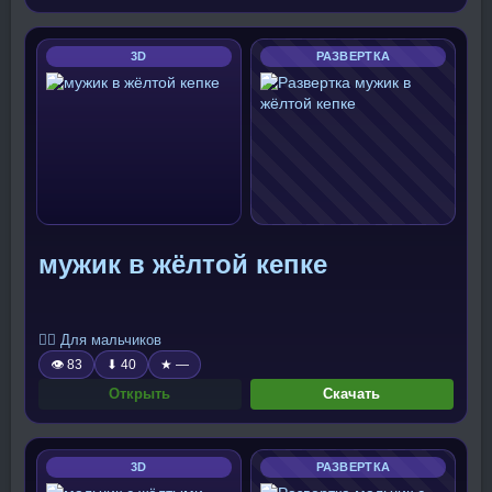
3D
РАЗВЕРТКА
мужик в жёлтой кепке
🧍‍♂️ Для мальчиков
👁 83
⬇ 40
★ —
Открыть
Скачать
3D
РАЗВЕРТКА