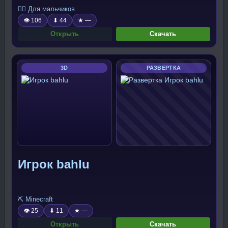
🧍‍♂️ Для мальчиков
👁 106
⬇ 44
★ —
Открыть
Скачать
3D
РАЗВЕРТКА
Игрок bahlu
⛏️ Minecraft
👁 25
⬇ 11
★ —
Открыть
Скачать