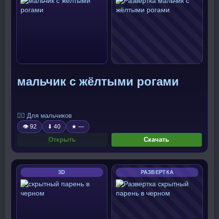
мальчик с жёлтыми рогами
🧍‍♂️ Для мальчиков
👁 92
⬇ 40
★ —
Открыть
Скачать
3D
РАЗВЕРТКА