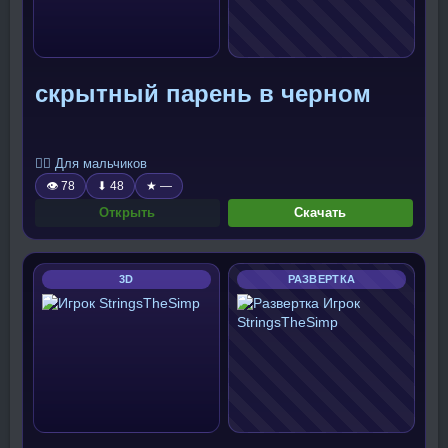
скрытный парень в черном
🧍‍♂️ Для мальчиков
👁 78
⬇ 48
★ —
Открыть
Скачать
3D
РАЗВЕРТКА