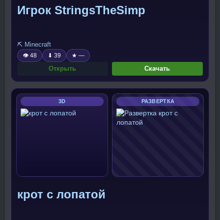
Игрок StringsTheSimp
⛏️ Minecraft
👁 48
⬇ 39
★ —
Открыть
Скачать
3D
РАЗВЕРТКА
крот с лопатой