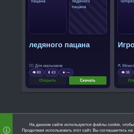
ледяного пацана
Игро
🧍‍♂️ Для мальчиков
⛏️ Minecr
👁 80
⬇ 43
★ —
👁 36
Открыть
Скачать
От
На данном сайте используются файлы cookie, чтобы 
Продолжая использовать этот сайт, Вы соглашаетесь н