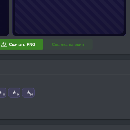
Скачать PNG
Ссылка на скин
★
★
★
8
9
10