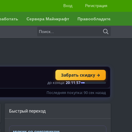
Вход
Регистрация
работать
Сервера Майнкрафт
Правообладателям
Быстрый переход
мужик со снеговиком