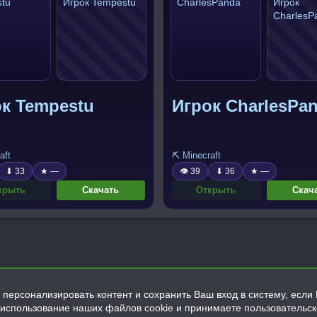
к Tempestu
Игрок CharlesPa
aft
⛏️ Minecraft
⬇ 33
★ —
👁 39
⬇ 36
★ —
крыть
Скачать
Открыть
Скач
персонализировать контент и сохранить Ваш вход в систему, если 
а использование наших файлов cookie и принимаете пользовательс