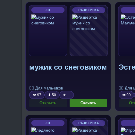
3D
РАЗВЕРТКА
мужик со снеговиком
Эст
🧍‍♂️ Для мальчиков
🧍‍♂️ Для
👁 97
⬇ 50
★ —
👁 99
Открыть
Скачать
От
3D
РАЗВЕРТКА