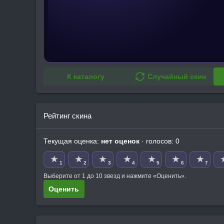
К каталогу
Случайный скин
Рейтинг скина
Текущая оценка:
нет оценок
· голосов: 0
★
★
★
★
★
★
★
1
2
3
4
5
6
7
Выберите от 1 до 10 звезд и нажмите «Оценить».
Оценить