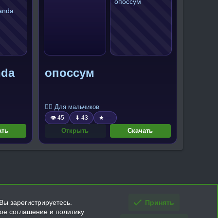
nda
опоссум
🧍‍♂️ Для мальчиков
👁 45
⬇ 43
★ —
ать
Открыть
Скачать
Вы зарегистрируетесь.
Принять
кое соглашение и политику