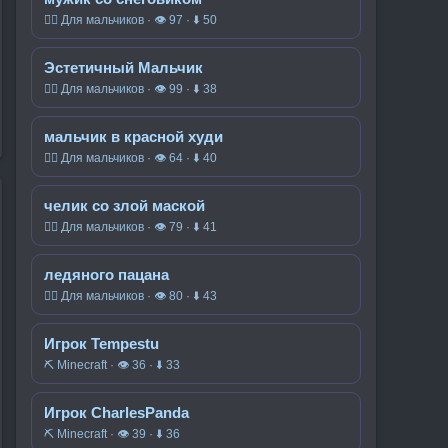
🧍‍♂️ Для мальчиков · 👁 97 · ⬇ 50
Эстетичный Мальчик
🧍‍♂️ Для мальчиков · 👁 99 · ⬇ 38
мальчик в красной худи
🧍‍♂️ Для мальчиков · 👁 64 · ⬇ 40
челик со злой маской
🧍‍♂️ Для мальчиков · 👁 79 · ⬇ 41
ледяного пацана
🧍‍♂️ Для мальчиков · 👁 80 · ⬇ 43
Игрок Tempestu
⛏️ Minecraft · 👁 36 · ⬇ 33
Игрок CharlesPanda
⛏️ Minecraft · 👁 39 · ⬇ 36