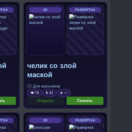
РТКА
3D
РАЗВЕРТКА
ой
челик со злой
маской
🧍‍♂️ Для мальчиков
👁 79
⬇ 41
★ —
ать
Открыть
Скачать
РТКА
3D
РАЗВЕРТКА