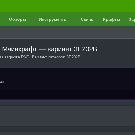
Обзоры
Инструменты
Скины
Крафты
За
 в Майнкрафт — вариант 3E202B
ая загрузка PNG. Вариант каталога: 3E202B.