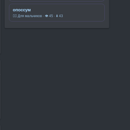
опоссум
🧍‍♂️ Для мальчиков · 👁 45 · ⬇ 43