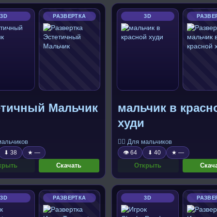
3D
РАЗВЕРТКА
3D
РАЗВЕ
етичный Мальчик
мальчик в красн
худи
 мальчиков
🧍‍♂️ Для мальчиков
⬇ 38
★ —
👁 64
⬇ 40
★ —
крыть
Скачать
Открыть
Скач
3D
РАЗВЕРТКА
3D
РАЗВЕ