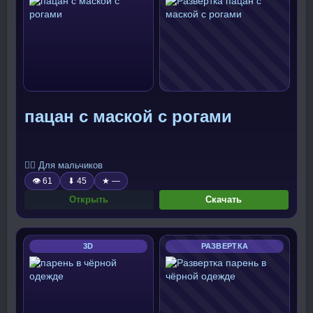
пацан с маской с рогами
🧍‍♂️ Для мальчиков
👁 61
⬇ 45
★ —
Открыть
Скачать
3D
РАЗВЕРТКА