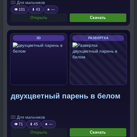
🧍‍♂️ Для мальчиков
👁 101
⬇ 43
★ —
Открыть
Скачать
3D
РАЗВЕРТКА
двухцветный парень в белом
🧍‍♂️ Для мальчиков
👁 71
⬇ 45
★ —
Открыть
Скачать