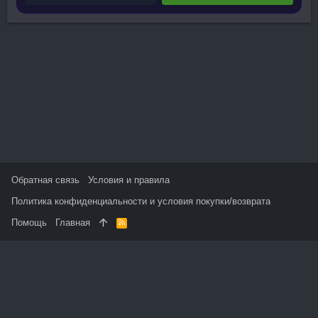
Обратная связь
Условия и правила
Политика конфиденциальности и условия покупки/возврата
Помощь
Главная
R
S
S
На данном сайте используются файлы cookie, чтобы
персонализировать контент и сохранить Ваш вход в систему,
если Вы зарегистрируетесь.
Продолжая использовать этот сайт, Вы соглашаетесь на
использование наших файлов cookie и принимаете
пользовательское соглашение и политику конфиденциальности.