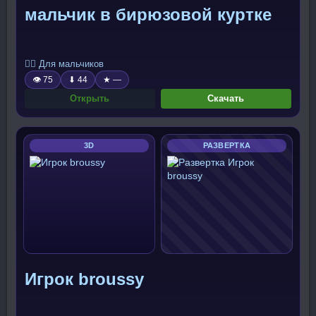
мальчик в бирюзовой куртке
🧍‍♂️ Для мальчиков
👁 75
⬇ 44
★ —
Открыть
Скачать
3D
РАЗВЕРТКА
Игрок broussy