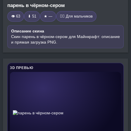
парень в чёрном-сером
👁 63
⬇ 51
★ —
🧍‍♂️ Для мальчиков
Описание скина
Скин парень в чёрном-сером для Майнкрафт: описание
и прямая загрузка PNG.
3D ПРЕВЬЮ