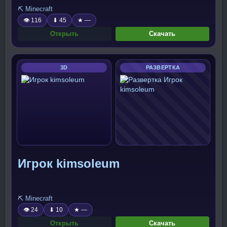
⛏️ Minecraft
👁 116
⬇ 45
★ —
Открыть
Скачать
3D
РАЗВЕРТКА
Игрок kimsoleum
⛏️ Minecraft
👁 24
⬇ 10
★ —
Открыть
Скачать