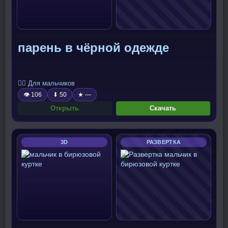
парень в чёрной одежде
🧍‍♂️ Для мальчиков
👁 106
⬇ 50
★ —
Открыть
Скачать
3D
РАЗВЕРТКА