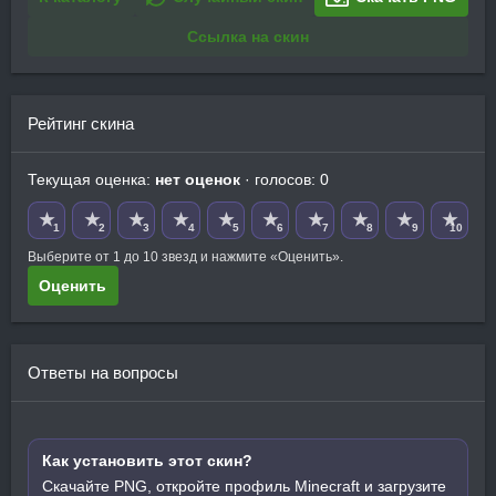
Ссылка на скин
Рейтинг скина
Текущая оценка:
нет оценок
· голосов: 0
★
★
★
★
★
★
★
★
★
★
1
2
3
4
5
6
7
8
9
10
Выберите от 1 до 10 звезд и нажмите «Оценить».
Оценить
Ответы на вопросы
Как установить этот скин?
Скачайте PNG, откройте профиль Minecraft и загрузите