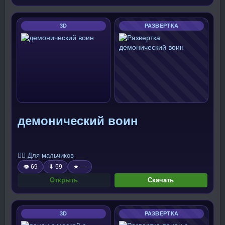
3D
РАЗВЕРТКА
демонический воин
🧍‍♂️ Для мальчиков
👁 69
⬇ 59
★ —
Открыть
Скачать
3D
РАЗВЕРТКА