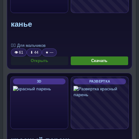
канье
🧍‍♂️ Для мальчиков
👁 61
⬇ 44
★ —
Открыть
Скачать
3D
РАЗВЕРТКА