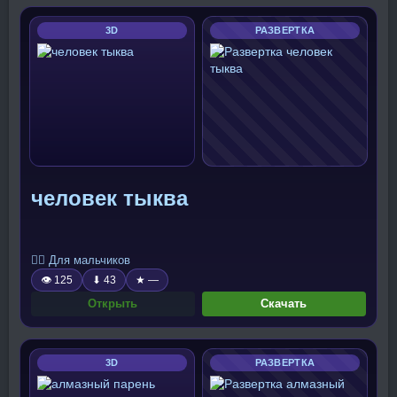
3D
РАЗВЕРТКА
человек тыква
🧍‍♂️ Для мальчиков
👁 125
⬇ 43
★ —
Открыть
Скачать
3D
РАЗВЕРТКА