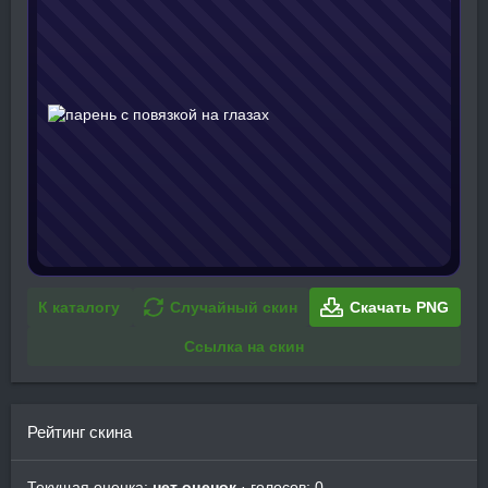
К каталогу
Случайный скин
Скачать PNG
Ссылка на скин
Рейтинг скина
Текущая оценка:
нет оценок
· голосов: 0