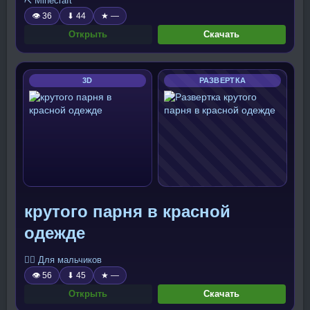
⛏️ Minecraft
👁 36
⬇ 44
★ —
Открыть
Скачать
3D
РАЗВЕРТКА
крутого парня в красной
одежде
🧍‍♂️ Для мальчиков
👁 56
⬇ 45
★ —
Открыть
Скачать