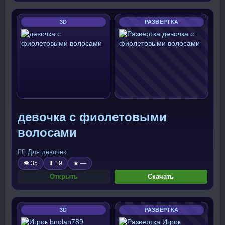
3D
РАЗВЕРТКА
девочка с фиолетовыми
волосами
🧍‍♀️ Для девочек
👁 35
⬇ 19
★ —
Открыть
Скачать
3D
РАЗВЕРТКА