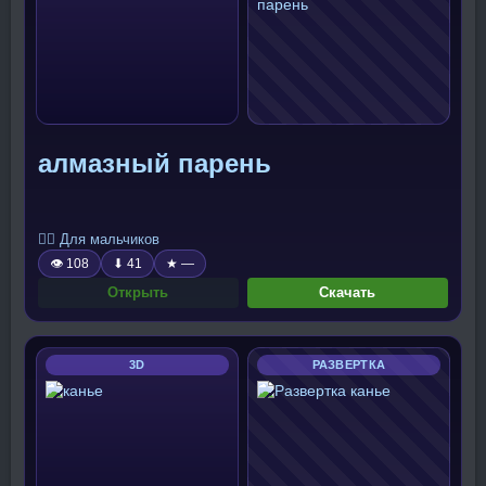
алмазный парень
🧍‍♂️ Для мальчиков
👁 108
⬇ 41
★ —
Открыть
Скачать
3D
РАЗВЕРТКА