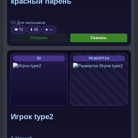
красный парень
🧍‍♂️ Для мальчиков
👁 72
⬇ 45
★ —
Открыть
Скачать
3D
РАЗВЕРТКА
Игрок type2