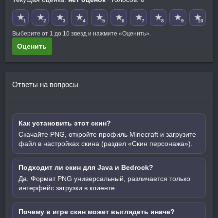
★
★
★
★
★
★
★
★
★
★
1
2
3
4
5
6
7
8
9
10
Выберите от 1 до 10 звезд и нажмите «Оценить».
Оценить
Ответы на вопросы
Как установить этот скин?
Скачайте PNG, откройте профиль Minecraft и загрузите
файл в настройках скина (раздел «Скин персонажа»).
Подходит ли скин для Java и Bedrock?
Да. Формат PNG универсальный, различается только
интерфейс загрузки в клиенте.
Почему в игре скин может выглядеть иначе?