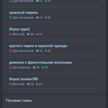
🧍‍♂️ Для мальчиков · 👁 61 · ⬇ 44
красный парень
🧍‍♂️ Для мальчиков · 👁 72 · ⬇ 45
Игрок type2
⛏️ Minecraft · 👁 36 · ⬇ 44
крутого парня в красной одежде
🧍‍♂️ Для мальчиков · 👁 56 · ⬇ 45
девочка с фиолетовыми волосами
🧍‍♀️ Для девочек · 👁 35 · ⬇ 19
Игрок bnolan789
⛏️ Minecraft · 👁 18 · ⬇ 14
Похожие скины