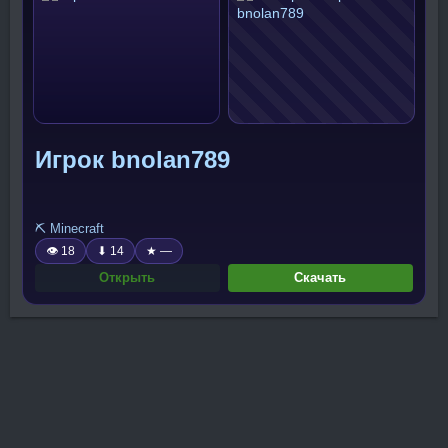
Игрок bnolan789
⛏️ Minecraft
👁 18
⬇ 14
★ —
Открыть
Скачать