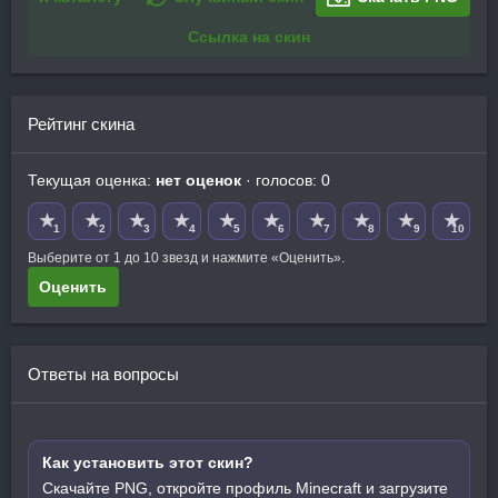
Ссылка на скин
Рейтинг скина
Текущая оценка:
нет оценок
· голосов: 0
★
★
★
★
★
★
★
★
★
★
1
2
3
4
5
6
7
8
9
10
Выберите от 1 до 10 звезд и нажмите «Оценить».
Оценить
Ответы на вопросы
Как установить этот скин?
Скачайте PNG, откройте профиль Minecraft и загрузите