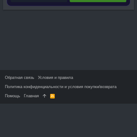
Обратная связь
Условия и правила
Политика конфиденциальности и условия покупки/возврата
Помощь
Главная
R
S
S
На данном сайте используются файлы cookie, чтобы
персонализировать контент и сохранить Ваш вход в систему,
если Вы зарегистрируетесь.
Продолжая использовать этот сайт, Вы соглашаетесь на
использование наших файлов cookie и принимаете
пользовательское соглашение и политику конфиденциальности.