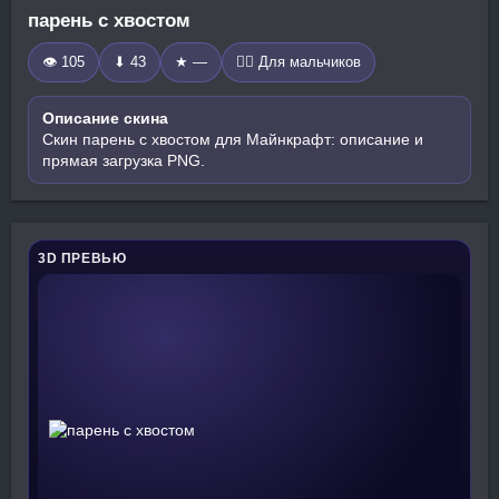
парень с хвостом
👁 105
⬇ 43
★ —
🧍‍♂️ Для мальчиков
Описание скина
Скин парень с хвостом для Майнкрафт: описание и
прямая загрузка PNG.
3D ПРЕВЬЮ