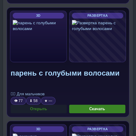
3D
РАЗВЕРТКА
парень с голубыми волосами
🧍‍♂️ Для мальчиков
👁 77
⬇ 58
★ —
Открыть
Скачать
3D
РАЗВЕРТКА