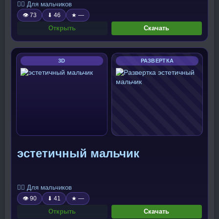
🧍‍♂️ Для мальчиков
👁 73
⬇ 46
★ —
Открыть
Скачать
3D
РАЗВЕРТКА
эстетичный мальчик
🧍‍♂️ Для мальчиков
👁 90
⬇ 41
★ —
Открыть
Скачать