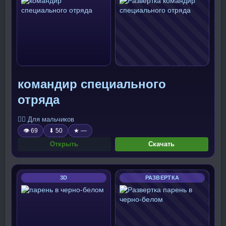
командир специального
отряда
🧍‍♂️ Для мальчиков
👁 69
⬇ 50
★ —
Открыть
Скачать
3D
РАЗВЕРТКА