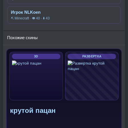
Игрок NLKoen
⛏️ Minecraft · 👁 40 · ⬇ 43
Похожие скины
3D
РАЗВЕРТКА
крутой пацан