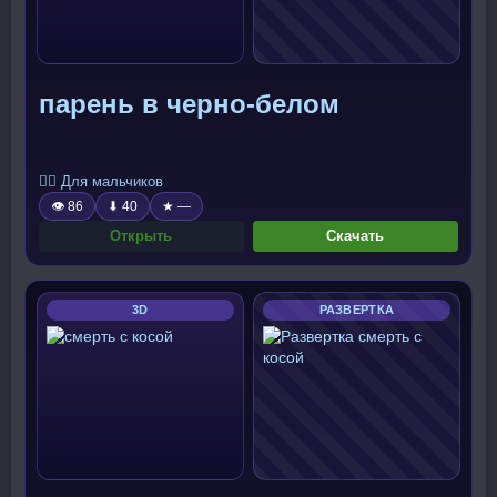
парень в черно-белом
🧍‍♂️ Для мальчиков
👁 86
⬇ 40
★ —
Открыть
Скачать
3D
РАЗВЕРТКА