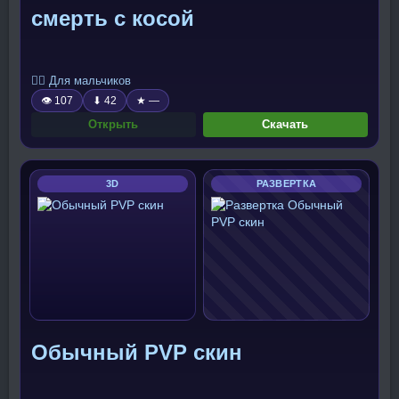
смерть с косой
🧍‍♂️ Для мальчиков
👁 107
⬇ 42
★ —
Открыть
Скачать
3D
РАЗВЕРТКА
Обычный PVP скин