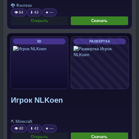
🐉 Фэнтези
👁 64
⬇ 43
★ —
Открыть
Скачать
3D
РАЗВЕРТКА
Игрок NLKoen
⛏️ Minecraft
👁 40
⬇ 43
★ —
Открыть
Скачать