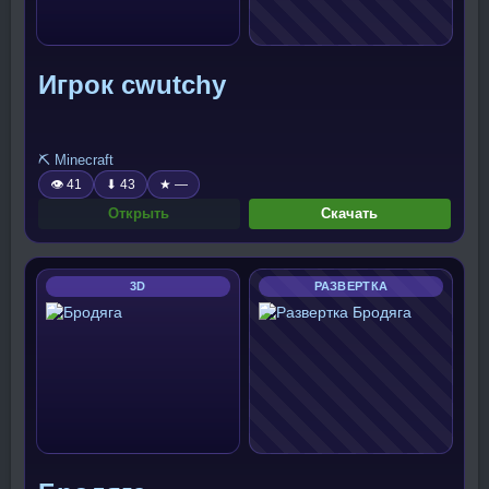
Игрок cwutchy
⛏️ Minecraft
👁 41
⬇ 43
★ —
Открыть
Скачать
3D
РАЗВЕРТКА