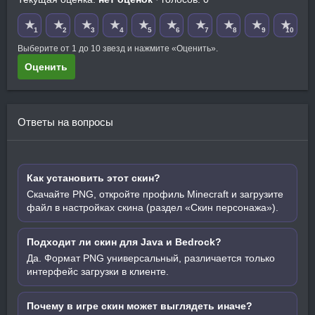
★
★
★
★
★
★
★
★
★
★
1
2
3
4
5
6
7
8
9
10
Выберите от 1 до 10 звезд и нажмите «Оценить».
Оценить
Ответы на вопросы
Как установить этот скин?
Скачайте PNG, откройте профиль Minecraft и загрузите
файл в настройках скина (раздел «Скин персонажа»).
Подходит ли скин для Java и Bedrock?
Да. Формат PNG универсальный, различается только
интерфейс загрузки в клиенте.
Почему в игре скин может выглядеть иначе?