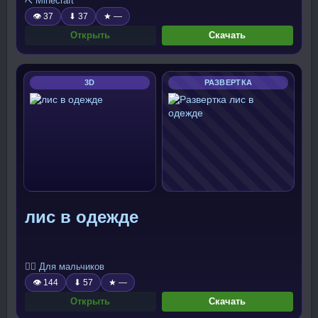
⛏️ Minecraft
👁 37
⬇ 37
★ —
Открыть
Скачать
3D
РАЗВЕРТКА
лис в одежде
🧍‍♂️ Для мальчиков
👁 144
⬇ 57
★ —
Открыть
Скачать