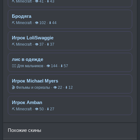
⛏️ Minecraft · 👁 41 · ⬇ 43
Бродяга
⛏️ Minecraft · 👁 102 · ⬇ 44
Игрок LoliSwaggie
⛏️ Minecraft · 👁 37 · ⬇ 37
лис в одежде
🧍‍♂️ Для мальчиков · 👁 144 · ⬇ 57
Игрок Michael Myers
🎬 Фильмы и сериалы · 👁 22 · ⬇ 12
Игрок Amban
⛏️ Minecraft · 👁 50 · ⬇ 27
Похожие скины