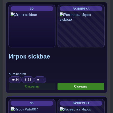
3D
РАЗВЕРТКА
Игрок sickbae
⛏️ Minecraft
👁 34
⬇ 33
★ —
Открыть
Скачать
3D
РАЗВЕРТКА