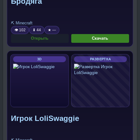
Бродяга
⛏️ Minecraft
👁 102
⬇ 44
★ —
Открыть
Скачать
3D
РАЗВЕРТКА
Игрок LoliSwaggie