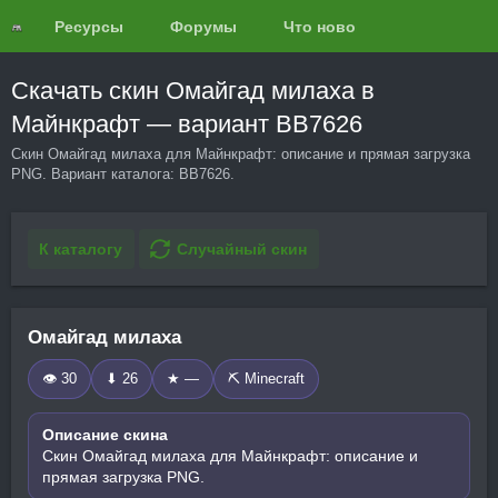
Ресурсы
Форумы
Что нового?
Обзоры
Скачать скин Омайгад милаха в
Майнкрафт — вариант BB7626
Скин Омайгад милаха для Майнкрафт: описание и прямая загрузка
PNG. Вариант каталога: BB7626.
К каталогу
Случайный скин
Омайгад милаха
👁 30
⬇ 26
★ —
⛏️ Minecraft
Описание скина
Скин Омайгад милаха для Майнкрафт: описание и
прямая загрузка PNG.