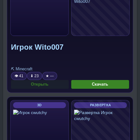
Игрок Wito007
⛏️ Minecraft
👁 41
⬇ 23
★ —
Открыть
Скачать
3D
РАЗВЕРТКА