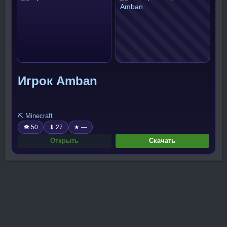
Игрок Amban
⛏️ Minecraft
👁 50
⬇ 27
★ —
Открыть
Скачать