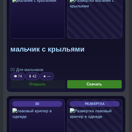
мальчик с крыльями
🧍‍♂️ Для мальчиков
👁 74
⬇ 42
★ —
Открыть
Скачать
3D
РАЗВЕРТКА