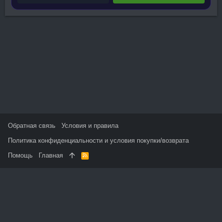
Обратная связь
Условия и правила
Политика конфиденциальности и условия покупки/возврата
Помощь
Главная
R
S
S
На данном сайте используются файлы cookie, чтобы
персонализировать контент и сохранить Ваш вход в систему,
если Вы зарегистрируетесь.
Продолжая использовать этот сайт, Вы соглашаетесь на
использование наших файлов cookie и принимаете
пользовательское соглашение и политику конфиденциальности.