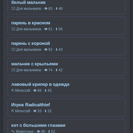
белый мальчик
🧍‍♂️ Для мальчиков · 👁 83 · ⬇ 46
парень в красном
🧍‍♂️ Для мальчиков · 👁 61 · ⬇ 56
парень с короной
🧍‍♂️ Для мальчиков · 👁 92 · ⬇ 43
мальчик с крыльями
🧍‍♂️ Для мальчиков · 👁 74 · ⬇ 42
лавовый крипер в одежде
⛏️ Minecraft · 👁 66 · ⬇ 45
Игрок Radicalthief
⛏️ Minecraft · 👁 33 · ⬇ 32
кот с большими глазами
🐾 Животные · 👁 48 · ⬇ 52