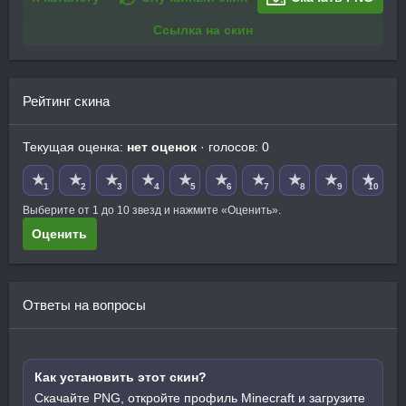
Ссылка на скин
Рейтинг скина
Текущая оценка:
нет оценок
· голосов: 0
★
★
★
★
★
★
★
★
★
★
1
2
3
4
5
6
7
8
9
10
Выберите от 1 до 10 звезд и нажмите «Оценить».
Оценить
Ответы на вопросы
Как установить этот скин?
Скачайте PNG, откройте профиль Minecraft и загрузите