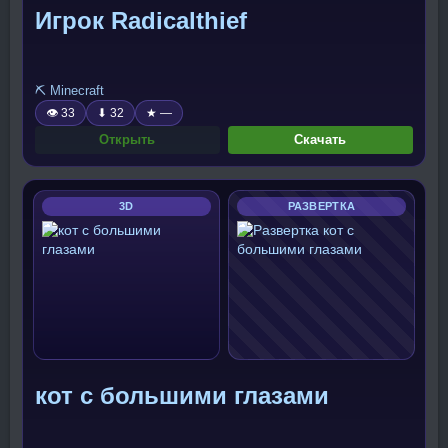
Игрок Radicalthief
⛏️ Minecraft
👁 33
⬇ 32
★ —
Открыть
Скачать
3D
РАЗВЕРТКА
кот с большими глазами