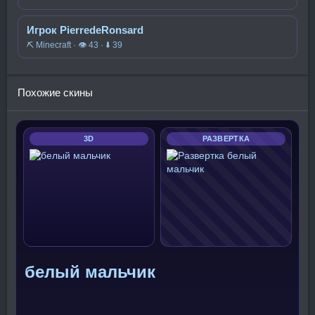
Игрок PierredeRonsard
⛏️ Minecraft · 👁 43 · ⬇ 39
Похожие скины
3D
РАЗВЕРТКА
белый мальчик