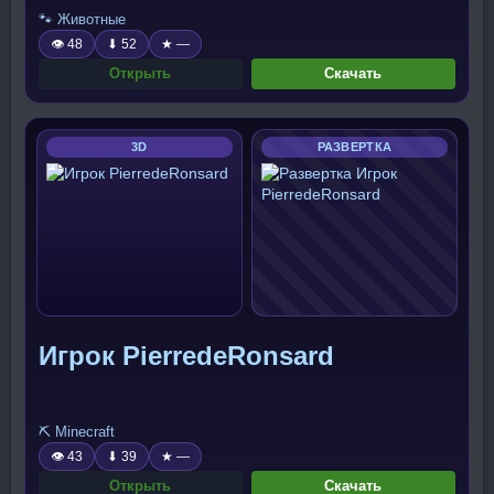
🐾 Животные
👁 48
⬇ 52
★ —
Открыть
Скачать
3D
РАЗВЕРТКА
Игрок PierredeRonsard
⛏️ Minecraft
👁 43
⬇ 39
★ —
Открыть
Скачать