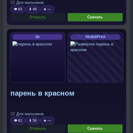
🧍‍♂️ Для мальчиков
👁 83
⬇ 46
★ —
Открыть
Скачать
3D
РАЗВЕРТКА
парень в красном
🧍‍♂️ Для мальчиков
👁 61
⬇ 56
★ —
Открыть
Скачать