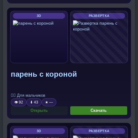
3D
РАЗВЕРТКА
парень с короной
🧍‍♂️ Для мальчиков
👁 92
⬇ 43
★ —
Открыть
Скачать
3D
РАЗВЕРТКА