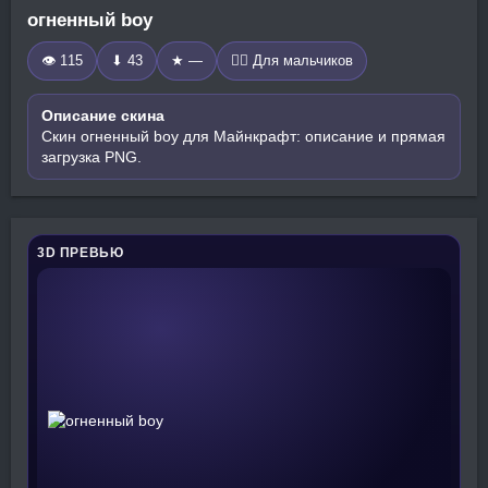
огненный boy
👁 115
⬇ 43
★ —
🧍‍♂️ Для мальчиков
Описание скина
Скин огненный boy для Майнкрафт: описание и прямая
загрузка PNG.
3D ПРЕВЬЮ