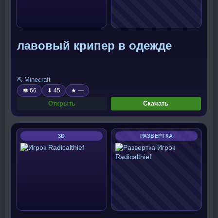
лавовый крипер в одежде
⛏️ Minecraft
👁 66
⬇ 45
★ —
Открыть
Скачать
3D
РАЗВЕРТКА