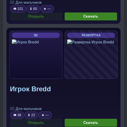
🧍‍♂️ Для мальчиков
👁 101
⬇ 60
★ —
Открыть
Скачать
3D
РАЗВЕРТКА
Игрок Bredd
🧍‍♂️ Для мальчиков
👁 38
⬇ 22
★ —
Открыть
Скачать