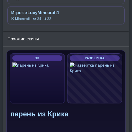
Игрок xLucyMinecraft1
⛏️ Minecraft · 👁 34 · ⬇ 33
Похожие скины
3D
РАЗВЕРТКА
парень из Крика