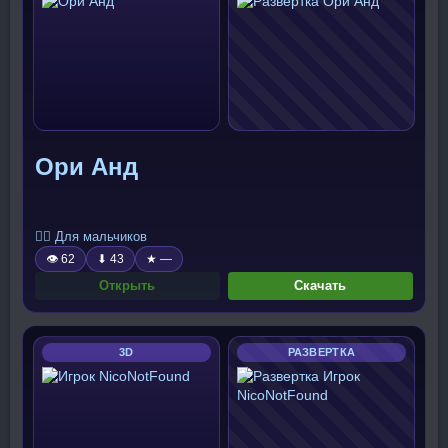
Ори Анд
🧍‍♂️ Для мальчиков
👁 62
⬇ 43
★ —
Открыть
Скачать
3D
РАЗВЕРТКА