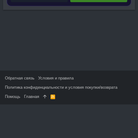
Обратная связь
Условия и правила
Политика конфиденциальности и условия покупки/возврата
Помощь
Главная
R
S
S
На данном сайте используются файлы cookie, чтобы
персонализировать контент и сохранить Ваш вход в систему,
если Вы зарегистрируетесь.
Продолжая использовать этот сайт, Вы соглашаетесь на
использование наших файлов cookie и принимаете
пользовательское соглашение и политику конфиденциальности.