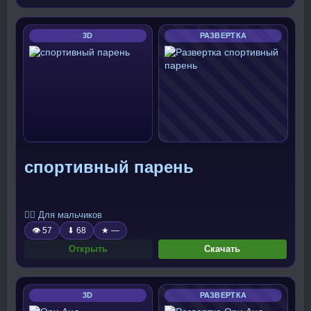
3D
РАЗВЕРТКА
спортивный парень
🧍‍♂️ Для мальчиков
👁 57
⬇ 68
★ —
Открыть
Скачать
3D
РАЗВЕРТКА