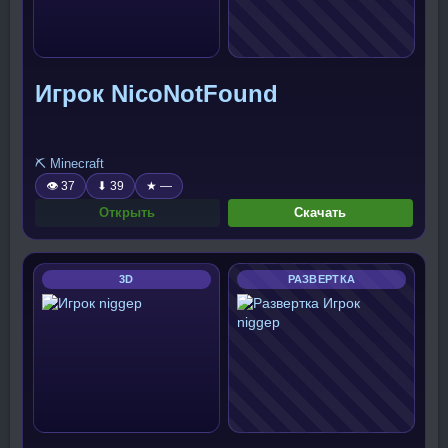
Игрок NicoNotFound
⛏️ Minecraft
👁 37
⬇ 39
★ —
Открыть
Скачать
3D
РАЗВЕРТКА