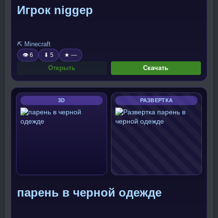
Игрок niggep
⛏️ Minecraft
👁 6
⬇ 5
★ —
Открыть
Скачать
3D
РАЗВЕРТКА
парень в черной одежде