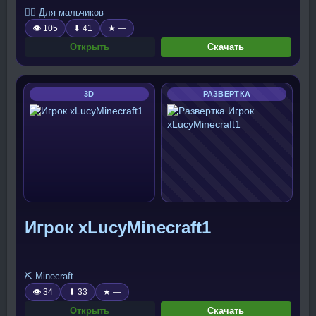
🧍‍♂️ Для мальчиков
👁 105
⬇ 41
★ —
Открыть
Скачать
3D
РАЗВЕРТКА
Игрок xLucyMinecraft1
⛏️ Minecraft
👁 34
⬇ 33
★ —
Открыть
Скачать