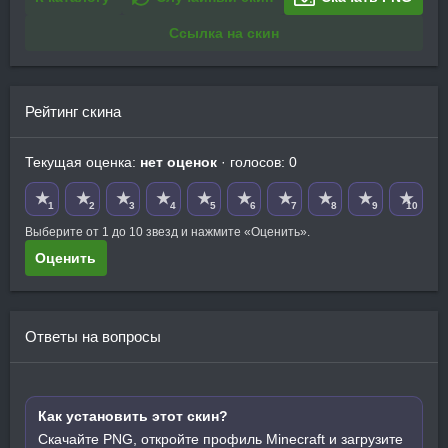
Ссылка на скин
Рейтинг скина
Текущая оценка:
нет оценок
· голосов: 0
★
★
★
★
★
★
★
★
★
★
1
2
3
4
5
6
7
8
9
10
Выберите от 1 до 10 звезд и нажмите «Оценить».
Оценить
Ответы на вопросы
Как установить этот скин?
Скачайте PNG, откройте профиль Minecraft и загрузите