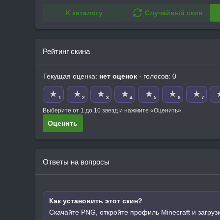
К каталогу
Случайный скин
Рейтинг скина
Текущая оценка:
нет оценок
· голосов: 0
★
★
★
★
★
★
★
1
2
3
4
5
6
7
Выберите от 1 до 10 звезд и нажмите «Оценить».
Оценить
Ответы на вопросы
Как установить этот скин?
Скачайте PNG, откройте профиль Minecraft и загруз