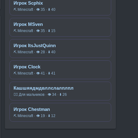
Игрок Scphix
⛏️ Minecraft · 👁 35 · ⬇ 40
Игрок MSven
⛏️ Minecraft · 👁 35 · ⬇ 15
Игрок ItsJustQuinn
⛏️ Minecraft · 👁 28 · ⬇ 40
Игрок CIock
⛏️ Minecraft · 👁 41 · ⬇ 41
Кашшяядмдвллслалплпл
🧍‍♂️ Для мальчиков · 👁 34 · ⬇ 26
Игрок Chestman
⛏️ Minecraft · 👁 19 · ⬇ 12