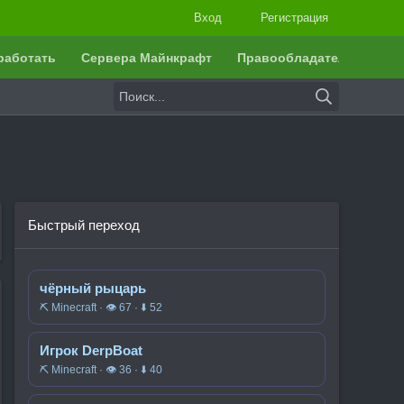
Вход
Регистрация
работать
Сервера Майнкрафт
Правообладателям
Быстрый переход
чёрный рыцарь
⛏️ Minecraft · 👁 67 · ⬇ 52
Игрок DerpBoat
⛏️ Minecraft · 👁 36 · ⬇ 40