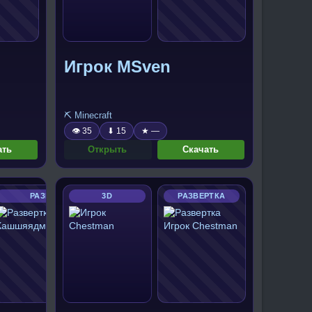
Игрок MSven
⛏️ Minecraft
👁 35
⬇ 15
★ —
ать
Открыть
Скачать
РАЗВЕРТКА
3D
РАЗВЕРТКА