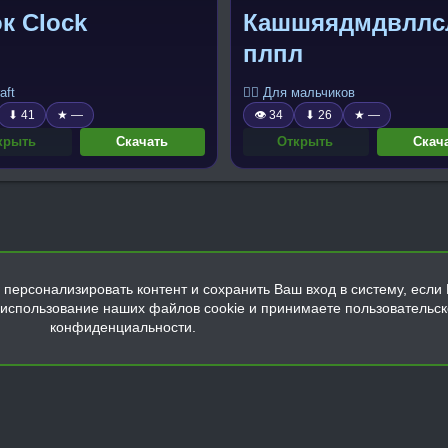
к CIock
Кашшяядмдвллс
плпл
aft
🧍‍♂️ Для мальчиков
⬇ 41
★ —
👁 34
⬇ 26
★ —
крыть
Скачать
Открыть
Скач
персонализировать контент и сохранить Ваш вход в систему, если 
а использование наших файлов cookie и принимаете пользовательс
конфиденциальности.
Обратная связь
Условия и правила
Политика конфиденциальнос