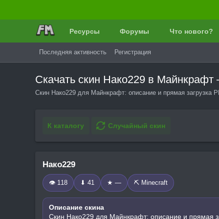
Ресурсы
Форумы
Что нового?
Последняя активность
Регистрация
Скачать скин Нако229 в Майнкрафт
Скин Нако229 для Майнкрафт: описание и прямая загрузка P
К каталогу
Случайный скин
Нако229
👁 118
⬇ 41
★ —
⛏️ Minecraft
Описание скина
Скин Нако229 для Майнкрафт: описание и прямая з