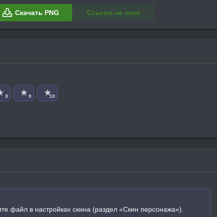
Скачать PNG
Ссылка на скин
★
★
★
8
9
10
ите файл в настройках скина (раздел «Скин персонажа»).