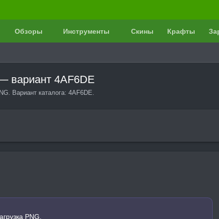
Обзоры
Инструменты
Скины
Крафты
За
 — вариант 4AF6DE
NG. Вариант каталога: 4AF6DE.
агрузка PNG.