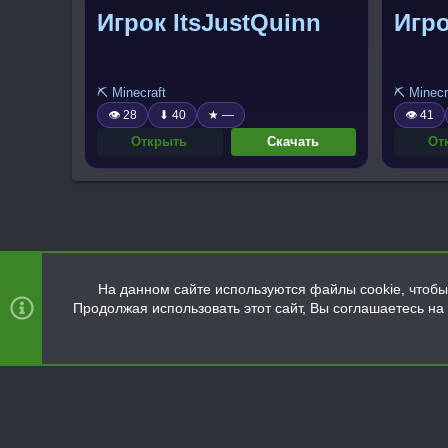
Игрок ItsJustQuinn
Игро
⛏️ Minecraft
⛏️ Minecr
👁 28
⬇ 40
★ —
👁 41
Открыть
Скачать
От
На данном сайте используются файлы cookie, чтобы 
Продолжая использовать этот сайт, Вы соглашаетесь н