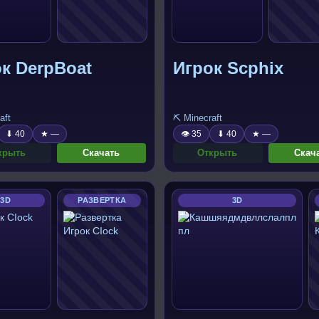
к DerpBoat
Игрок Scphix
aft
⛏️ Minecraft
⬇ 40
★ —
👁 35
⬇ 40
★ —
крыть
Скачать
Открыть
Скач
3D
РАЗВЕРТКА
3D