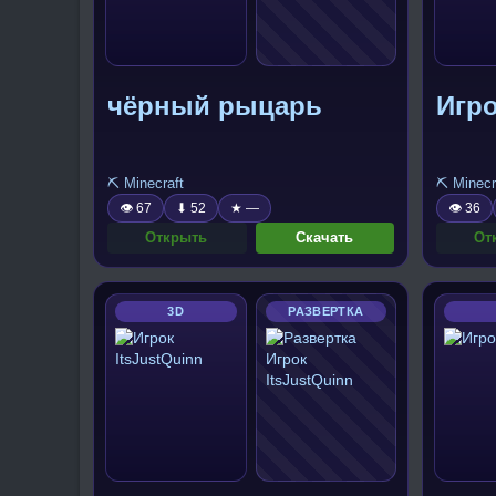
чёрный рыцарь
Игро
⛏️ Minecraft
⛏️ Minecr
👁 67
⬇ 52
★ —
👁 36
Открыть
Скачать
От
3D
РАЗВЕРТКА