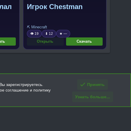
лал
Игрок Chestman
⛏️ Minecraft
👁 19
⬇ 12
★ —
ать
Открыть
Скачать
Вы зарегистрируетесь.
Принять
кое соглашение и политику
Узнать больше...
ти и условия покупки/возврата
Помощь
Главная
R
S
S