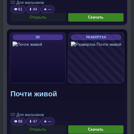
🧍‍♂️ Для мальчиков
👁 61
⬇ 44
★ —
Открыть
Скачать
3D
РАЗВЕРТКА
Почти живой
🧍‍♂️ Для мальчиков
👁 88
⬇ 47
★ —
Открыть
Скачать