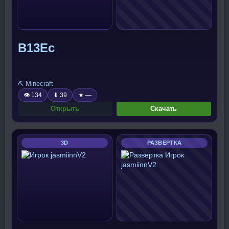
В13Ес
⛏️ Minecraft
👁 134
⬇ 39
★ —
Открыть
Скачать
3D
РАЗВЕРТКА