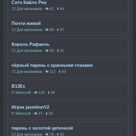
Ситх Кайло Рен
🧍‍♂️ Для мальчиков · 👁 61 · ⬇ 44
Почти живой
🧍‍♂️ Для мальчиков · 👁 88 · ⬇ 47
Король Рафаель
🧍‍♂️ Для мальчиков · 👁 30 · ⬇ 21
чёрный парень с красными глазами
🧍‍♂️ Для мальчиков · 👁 112 · ⬇ 43
В13Ес
⛏️ Minecraft · 👁 134 · ⬇ 39
Игрок jasmiinnV2
⛏️ Minecraft · 👁 37 · ⬇ 34
парень с золотой цепочкой
🧍‍♂️ Для мальчиков · 👁 79 · ⬇ 42