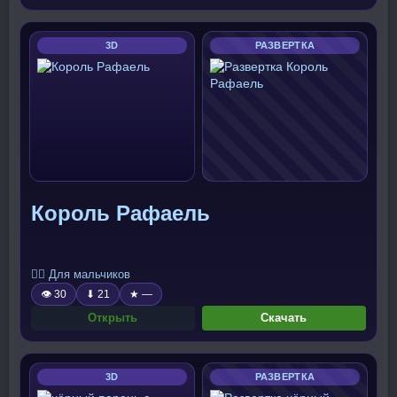
3D
РАЗВЕРТКА
Король Рафаель
🧍‍♂️ Для мальчиков
👁 30
⬇ 21
★ —
Открыть
Скачать
3D
РАЗВЕРТКА