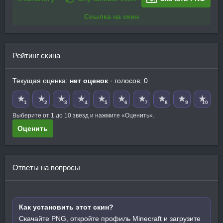
Ссылка на скин
Рейтинг скина
Текущая оценка:
нет оценок
· голосов: 0
★
★
★
★
★
★
★
★
★
★
1
2
3
4
5
6
7
8
9
10
Выберите от 1 до 10 звезд и нажмите «Оценить».
Оценить
Ответы на вопросы
Как установить этот скин?
Скачайте PNG, откройте профиль Minecraft и загрузите