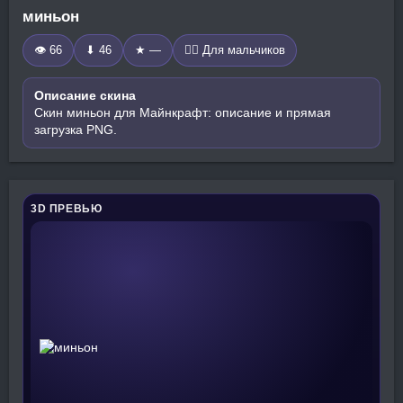
миньон
👁 66
⬇ 46
★ —
🧍‍♂️ Для мальчиков
Описание скина
Скин миньон для Майнкрафт: описание и прямая
загрузка PNG.
3D ПРЕВЬЮ