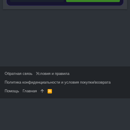
Обратная связь
Условия и правила
Политика конфиденциальности и условия покупки/возврата
Помощь
Главная
R
S
S
На данном сайте используются файлы cookie, чтобы
персонализировать контент и сохранить Ваш вход в систему,
если Вы зарегистрируетесь.
Продолжая использовать этот сайт, Вы соглашаетесь на
использование наших файлов cookie и принимаете
пользовательское соглашение и политику конфиденциальности.