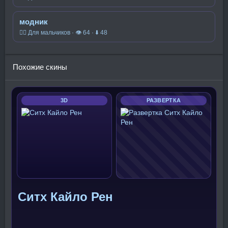
модник
🧍‍♂️ Для мальчиков · 👁 64 · ⬇ 48
Похожие скины
3D
РАЗВЕРТКА
Ситх Кайло Рен