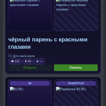
чёрный парень с красными
глазами
🧍‍♂️ Для мальчиков
👁 112
⬇ 43
★ —
Открыть
Скачать
3D
РАЗВЕРТКА