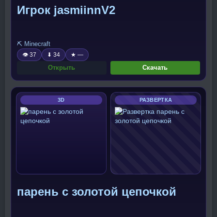
Игрок jasmiinnV2
⛏️ Minecraft
👁 37
⬇ 34
★ —
Открыть
Скачать
3D
РАЗВЕРТКА
парень с золотой цепочкой