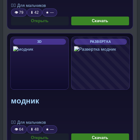
🧍‍♂️ Для мальчиков
👁 79
⬇ 42
★ —
Открыть
Скачать
3D
РАЗВЕРТКА
модник
🧍‍♂️ Для мальчиков
👁 64
⬇ 48
★ —
Открыть
Скачать