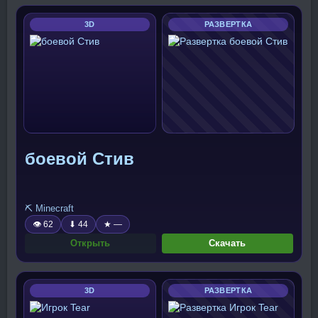
3D
РАЗВЕРТКА
боевой Стив
⛏️ Minecraft
👁 62
⬇ 44
★ —
Открыть
Скачать
3D
РАЗВЕРТКА