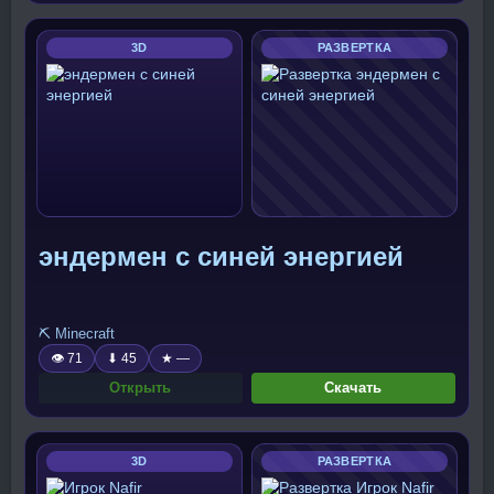
3D
РАЗВЕРТКА
эндермен с синей энергией
⛏️ Minecraft
👁 71
⬇ 45
★ —
Открыть
Скачать
3D
РАЗВЕРТКА