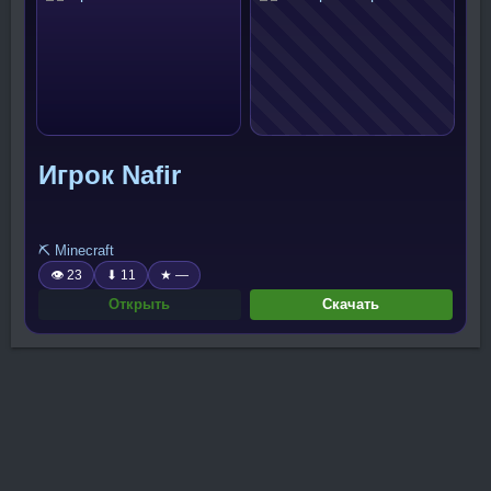
Игрок Nafir
⛏️ Minecraft
👁 23
⬇ 11
★ —
Открыть
Скачать