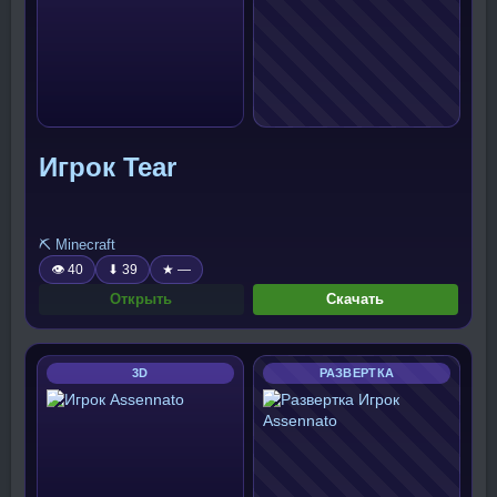
Игрок Tear
⛏️ Minecraft
👁 40
⬇ 39
★ —
Открыть
Скачать
3D
РАЗВЕРТКА