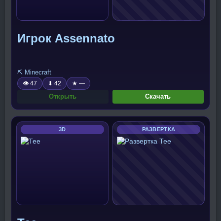
Игрок Assennato
⛏️ Minecraft
👁 47
⬇ 42
★ —
Открыть
Скачать
3D
РАЗВЕРТКА