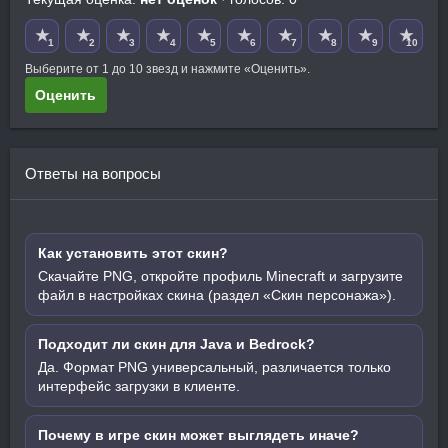
★
★
★
★
★
★
★
★
★
★
1
2
3
4
5
6
7
8
9
10
Выберите от 1 до 10 звезд и нажмите «Оценить».
Оценить
Ответы на вопросы
Как установить этот скин?
Скачайте PNG, откройте профиль Minecraft и загрузите
файл в настройках скина (раздел «Скин персонажа»).
Подходит ли скин для Java и Bedrock?
Да. Формат PNG универсальный, различается только
интерфейс загрузки в клиенте.
Почему в игре скин может выглядеть иначе?