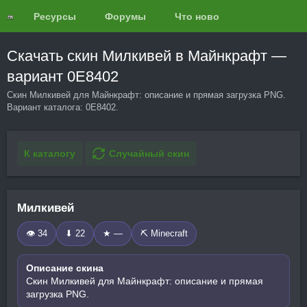
Ресурсы
Форумы
Что нового?
Обзоры
Скачать скин Милкивей в Майнкрафт —
вариант 0E8402
Скин Милкивей для Майнкрафт: описание и прямая загрузка PNG.
Вариант каталога: 0E8402.
К каталогу
Случайный скин
Милкивей
👁 34
⬇ 22
★ —
⛏️ Minecraft
Описание скина
Скин Милкивей для Майнкрафт: описание и прямая
загрузка PNG.