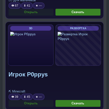
🧍‍♂️ Для мальчиков
👁 67
⬇ 41
★ —
Открыть
Скачать
3D
РАЗВЕРТКА
Игрок P0ppys
⛏️ Minecraft
👁 39
⬇ 45
★ —
Открыть
Скачать