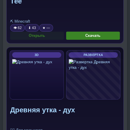
Тее
⛏️ Minecraft
👁 62
⬇ 43
★ —
Открыть
Скачать
3D
РАЗВЕРТКА
Древняя утка - дух