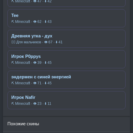
⛏️ Minecraft · 👁 47 · ⬇ 42
Тее
⛏️ Minecraft · 👁 62 · ⬇ 43
Древняя утка - дух
🧍‍♂️ Для мальчиков · 👁 67 · ⬇ 41
Игрок P0ppys
⛏️ Minecraft · 👁 39 · ⬇ 45
эндермен с синей энергией
⛏️ Minecraft · 👁 71 · ⬇ 45
Игрок Nafir
⛏️ Minecraft · 👁 23 · ⬇ 11
Похожие скины