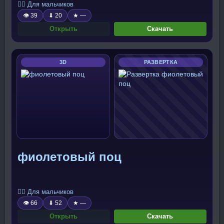
🧍‍♂️ Для мальчиков
👁 39
⬇ 20
★ —
Открыть
Скачать
3D
РАЗВЕРТКА
фиолетовый поц
🧍‍♂️ Для мальчиков
👁 66
⬇ 52
★ —
Открыть
Скачать