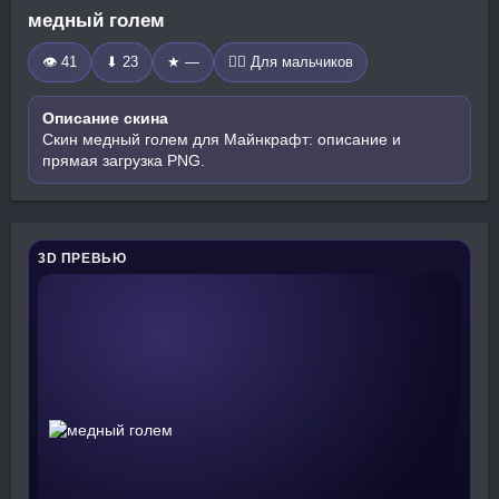
медный голем
👁 41
⬇ 23
★ —
🧍‍♂️ Для мальчиков
Описание скина
Скин медный голем для Майнкрафт: описание и
прямая загрузка PNG.
3D ПРЕВЬЮ