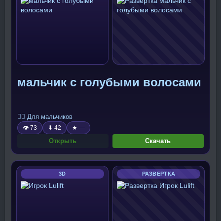
мальчик с голубыми волосами
🧍‍♂️ Для мальчиков
👁 73
⬇ 42
★ —
Открыть
Скачать
3D
РАЗВЕРТКА