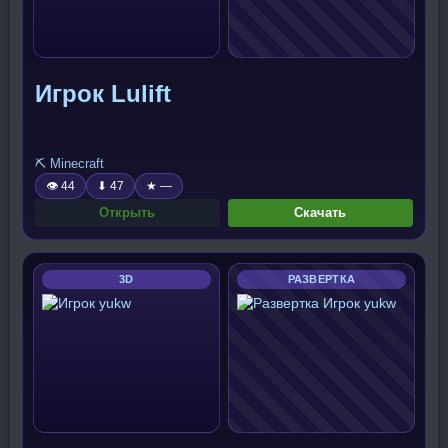
Игрок Lulift
⛏️ Minecraft
👁 44
⬇ 47
★ —
Открыть
Скачать
3D
РАЗВЕРТКА