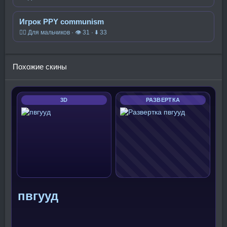
Игрок PPY communism
🧍‍♂️ Для мальчиков · 👁 31 · ⬇ 33
Похожие скины
3D
РАЗВЕРТКА
пвгууд