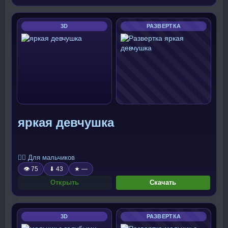
3D
РАЗВЕРТКА
яркая девчушка
🧍‍♂️ Для мальчиков
👁 75
⬇ 43
★ —
Открыть
Скачать
3D
РАЗВЕРТКА