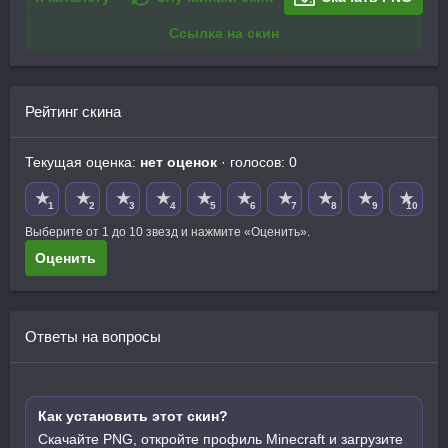
Ссылка на скин
Рейтинг скина
Текущая оценка:
нет оценок
· голосов: 0
★
★
★
★
★
★
★
★
★
★
1
2
3
4
5
6
7
8
9
10
Выберите от 1 до 10 звезд и нажмите «Оценить».
Оценить
Ответы на вопросы
Как установить этот скин?
Скачайте PNG, откройте профиль Minecraft и загрузите