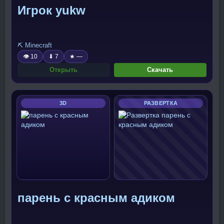
Игрок yukw
⛏️ Minecraft
👁 10
⬇ 7
★ —
Открыть
Скачать
3D
РАЗВЕРТКА
парень с красным адиком