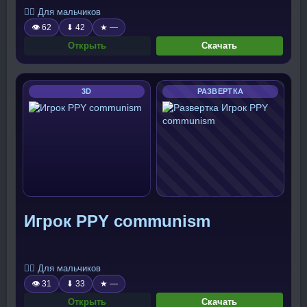
🧍‍♂️ Для мальчиков
👁 62
⬇ 42
★ —
Открыть
Скачать
3D
РАЗВЕРТКА
Игрок PPY communism
🧍‍♂️ Для мальчиков
👁 31
⬇ 33
★ —
Открыть
Скачать