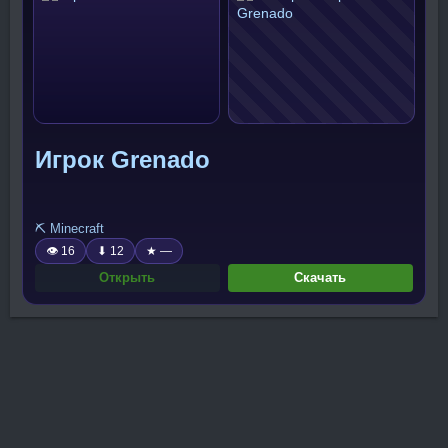
Игрок Grenado
⛏️ Minecraft
👁 16
⬇ 12
★ —
Открыть
Скачать