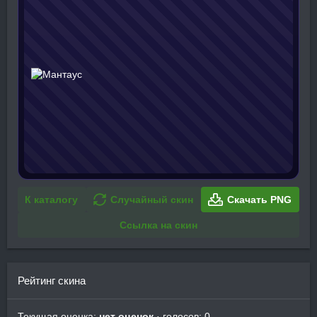
К каталогу
Случайный скин
Скачать PNG
Ссылка на скин
Рейтинг скина
Текущая оценка:
нет оценок
· голосов: 0