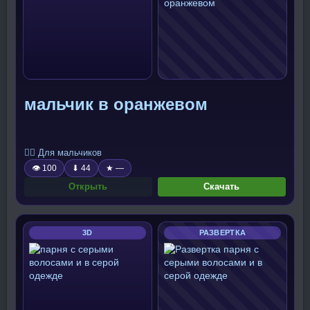
мальчик в оранжевом
🧍‍♂️ Для мальчиков
👁 100
⬇ 44
★ —
Открыть
Скачать
3D
РАЗВЕРТКА