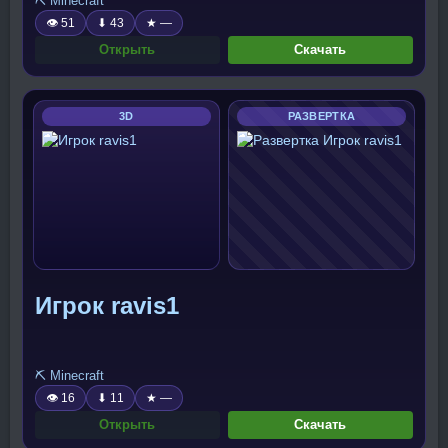
⛏️ Minecraft
👁 51
⬇ 43
★ —
Открыть
Скачать
3D
РАЗВЕРТКА
Игрок ravis1
⛏️ Minecraft
👁 16
⬇ 11
★ —
Открыть
Скачать