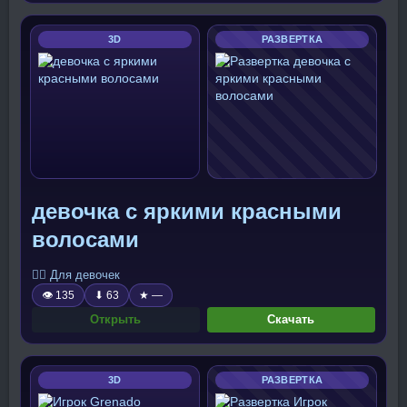
3D
РАЗВЕРТКА
девочка с яркими красными
волосами
🧍‍♀️ Для девочек
👁 135
⬇ 63
★ —
Открыть
Скачать
3D
РАЗВЕРТКА