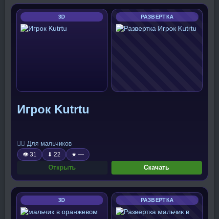
3D
РАЗВЕРТКА
Игрок Kutrtu
🧍‍♂️ Для мальчиков
👁 31
⬇ 22
★ —
Открыть
Скачать
3D
РАЗВЕРТКА