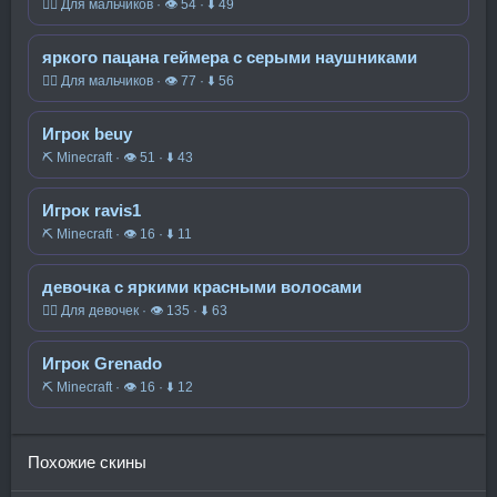
🧍‍♂️ Для мальчиков · 👁 54 · ⬇ 49
яркого пацана геймера с серыми наушниками
🧍‍♂️ Для мальчиков · 👁 77 · ⬇ 56
Игрок beuy
⛏️ Minecraft · 👁 51 · ⬇ 43
Игрок ravis1
⛏️ Minecraft · 👁 16 · ⬇ 11
девочка с яркими красными волосами
🧍‍♀️ Для девочек · 👁 135 · ⬇ 63
Игрок Grenado
⛏️ Minecraft · 👁 16 · ⬇ 12
Похожие скины