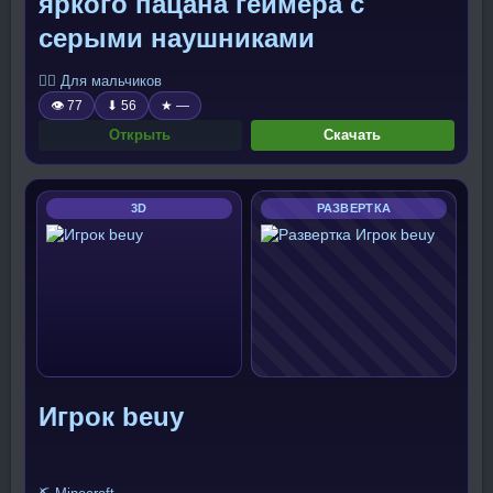
яркого пацана геймера с
серыми наушниками
🧍‍♂️ Для мальчиков
👁 77
⬇ 56
★ —
Открыть
Скачать
3D
РАЗВЕРТКА
Игрок beuy