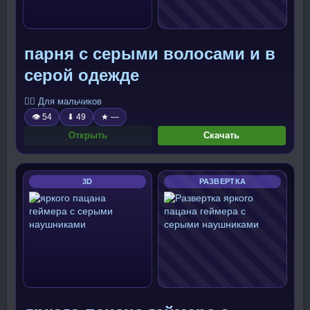
парня с серыми волосами и в
серой одежде
🧍‍♂️ Для мальчиков
👁 54
⬇ 49
★ —
Открыть
Скачать
3D
РАЗВЕРТКА