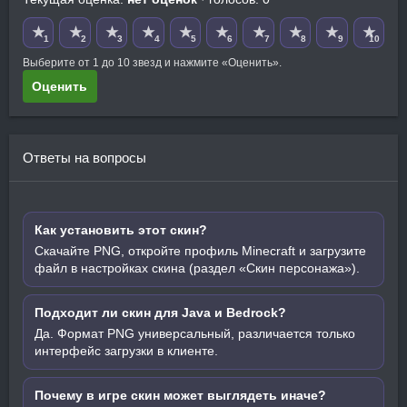
★
★
★
★
★
★
★
★
★
★
1
2
3
4
5
6
7
8
9
10
Выберите от 1 до 10 звезд и нажмите «Оценить».
Оценить
Ответы на вопросы
Как установить этот скин?
Скачайте PNG, откройте профиль Minecraft и загрузите
файл в настройках скина (раздел «Скин персонажа»).
Подходит ли скин для Java и Bedrock?
Да. Формат PNG универсальный, различается только
интерфейс загрузки в клиенте.
Почему в игре скин может выглядеть иначе?