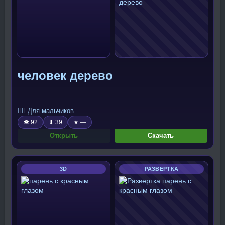
человек дерево
🧍‍♂️ Для мальчиков
👁 92
⬇ 39
★ —
Открыть
Скачать
3D
РАЗВЕРТКА