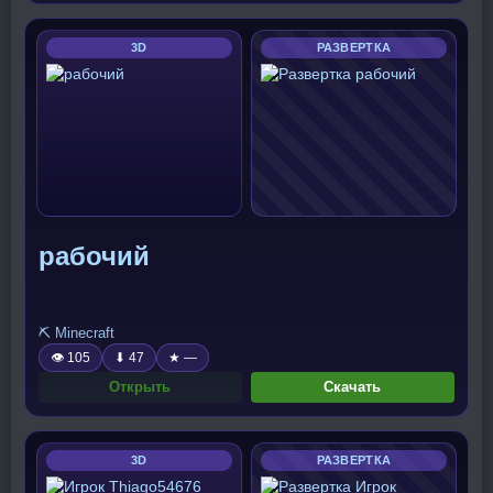
3D
РАЗВЕРТКА
рабочий
⛏️ Minecraft
👁 105
⬇ 47
★ —
Открыть
Скачать
3D
РАЗВЕРТКА