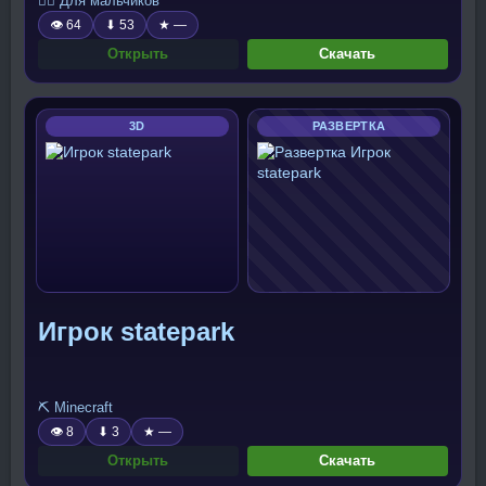
🧍‍♂️ Для мальчиков
👁 64
⬇ 53
★ —
Открыть
Скачать
3D
РАЗВЕРТКА
Игрок statepark
⛏️ Minecraft
👁 8
⬇ 3
★ —
Открыть
Скачать