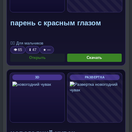
парень с красным глазом
🧍‍♂️ Для мальчиков
👁 65
⬇ 47
★ —
Открыть
Скачать
3D
РАЗВЕРТКА