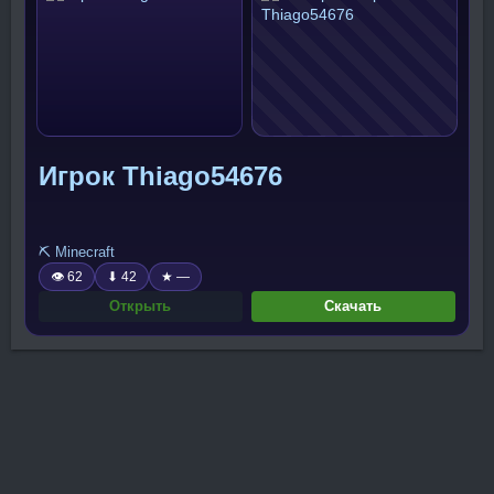
Игрок Thiago54676
⛏️ Minecraft
👁 62
⬇ 42
★ —
Открыть
Скачать