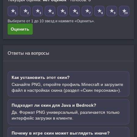
★
★
★
★
★
★
★
★
★
★
1
2
3
4
5
6
7
8
9
10
Выберите от 1 до 10 звезд и нажмите «Оценить».
Оценить
Ответы на вопросы
Как установить этот скин?
Скачайте PNG, откройте профиль Minecraft и загрузите
файл в настройках скина (раздел «Скин персонажа»).
Подходит ли скин для Java и Bedrock?
Да. Формат PNG универсальный, различается только
интерфейс загрузки в клиенте.
Почему в игре скин может выглядеть иначе?