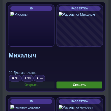
3D
РАЗВЕРТКА
Михалыч
🧍‍♂️ Для мальчиков
👁 38
⬇ 30
★ —
Открыть
Скачать
3D
РАЗВЕРТКА