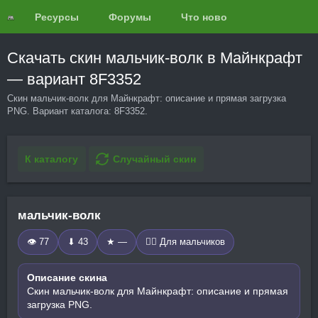
Ресурсы
Форумы
Что нового?
Обзоры
Скачать скин мальчик-волк в Майнкрафт
— вариант 8F3352
Скин мальчик-волк для Майнкрафт: описание и прямая загрузка
PNG. Вариант каталога: 8F3352.
К каталогу
Случайный скин
мальчик-волк
👁 77
⬇ 43
★ —
🧍‍♂️ Для мальчиков
Описание скина
Скин мальчик-волк для Майнкрафт: описание и прямая
загрузка PNG.