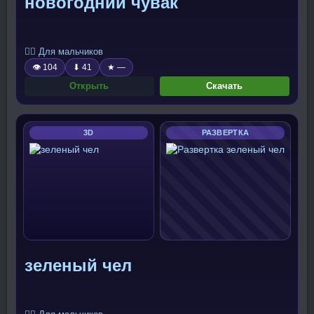
новогодний чувак
🧍‍♂️ Для мальчиков
👁 104
⬇ 41
★ —
Открыть
Скачать
3D
РАЗВЕРТКА
зеленый чел