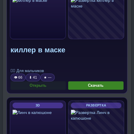
киллер в маске
🧍‍♂️ Для мальчиков
👁 66
⬇ 41
★ —
Открыть
Скачать
3D
РАЗВЕРТКА