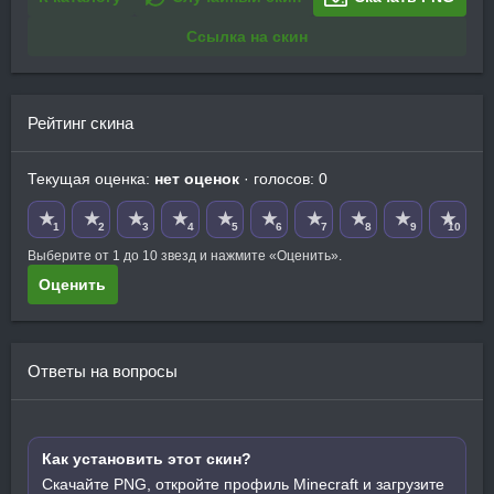
Ссылка на скин
Рейтинг скина
Текущая оценка:
нет оценок
· голосов: 0
★
★
★
★
★
★
★
★
★
★
1
2
3
4
5
6
7
8
9
10
Выберите от 1 до 10 звезд и нажмите «Оценить».
Оценить
Ответы на вопросы
Как установить этот скин?
Скачайте PNG, откройте профиль Minecraft и загрузите