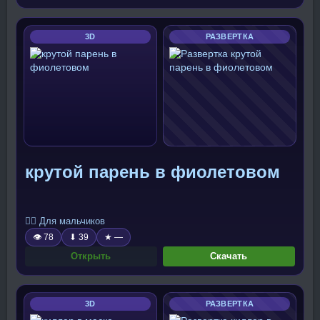
3D
РАЗВЕРТКА
крутой парень в фиолетовом
🧍‍♂️ Для мальчиков
👁 78
⬇ 39
★ —
Открыть
Скачать
3D
РАЗВЕРТКА