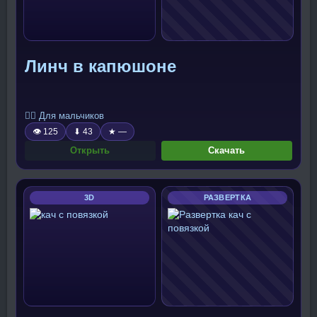
Линч в капюшоне
🧍‍♂️ Для мальчиков
👁 125
⬇ 43
★ —
Открыть
Скачать
3D
РАЗВЕРТКА