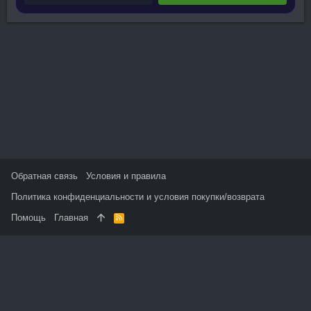
Обратная связь
Условия и правила
Политика конфиденциальности и условия покупки/возврата
Помощь
Главная
R
S
S
На данном сайте используются файлы cookie, чтобы
персонализировать контент и сохранить Ваш вход в систему,
если Вы зарегистрируетесь.
Продолжая использовать этот сайт, Вы соглашаетесь на
использование наших файлов cookie и принимаете
пользовательское соглашение и политику конфиденциальности.