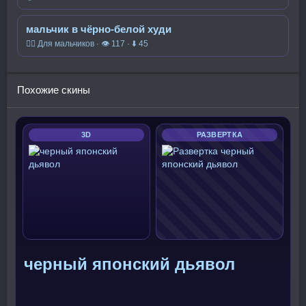
мальчик в чёрно-белой худи
🧍‍♂️ Для мальчиков · 👁 117 · ⬇ 45
Похожие скины
3D
РАЗВЕРТКА
черный японский дьявол