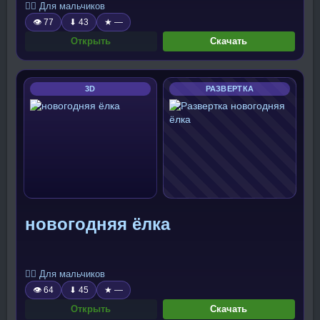
🧍‍♂️ Для мальчиков
👁 77
⬇ 43
★ —
Открыть
Скачать
3D
РАЗВЕРТКА
новогодняя ёлка
🧍‍♂️ Для мальчиков
👁 64
⬇ 45
★ —
Открыть
Скачать