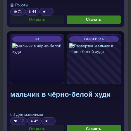
🤖 Роботы
👁 71
⬇ 44
★ —
Открыть
Скачать
3D
РАЗВЕРТКА
мальчик в чёрно-белой худи
🧍‍♂️ Для мальчиков
👁 117
⬇ 45
★ —
Открыть
Скачать