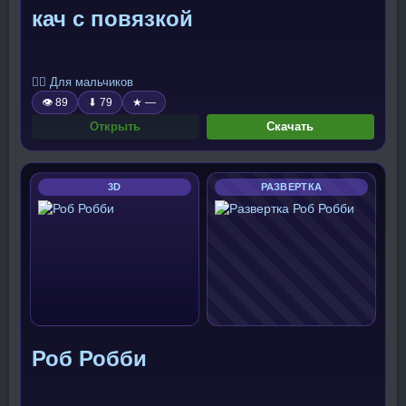
кач с повязкой
🧍‍♂️ Для мальчиков
👁 89
⬇ 79
★ —
Открыть
Скачать
3D
РАЗВЕРТКА
Роб Робби