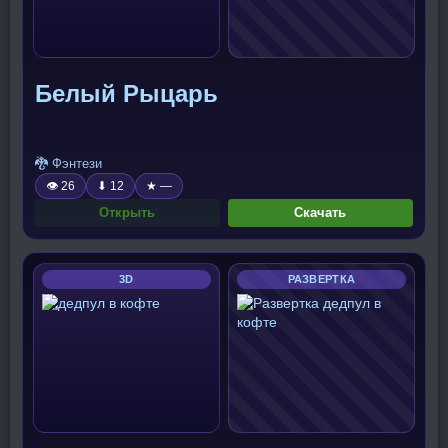
Белый Рыцарь
🐉 Фэнтези
👁 26
⬇ 12
★ —
Открыть
Скачать
3D
РАЗВЕРТКА