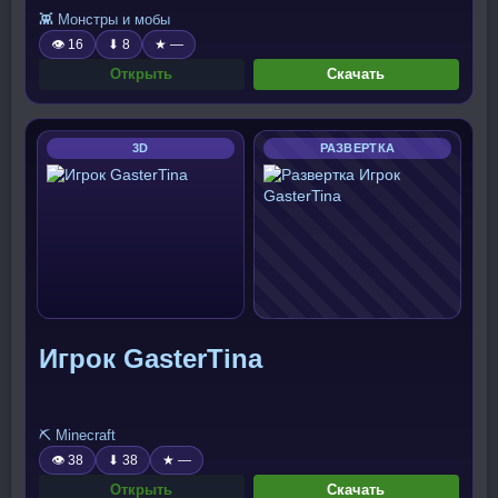
👾 Монстры и мобы
👁 16
⬇ 8
★ —
Открыть
Скачать
3D
РАЗВЕРТКА
Игрок GasterTina
⛏️ Minecraft
👁 38
⬇ 38
★ —
Открыть
Скачать