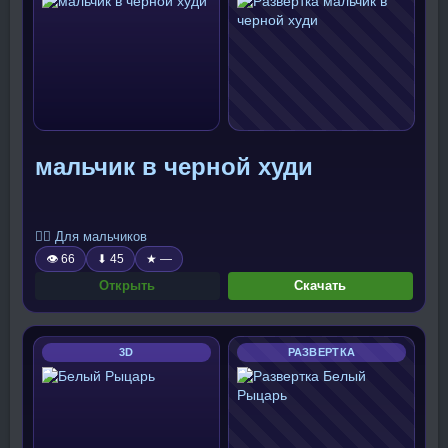
мальчик в черной худи
🧍‍♂️ Для мальчиков
👁 66
⬇ 45
★ —
Открыть
Скачать
3D
РАЗВЕРТКА