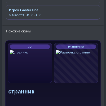
Игрок GasterTina
⛏️ Minecraft · 👁 38 · ⬇ 38
Похожие скины
3D
РАЗВЕРТКА
странник