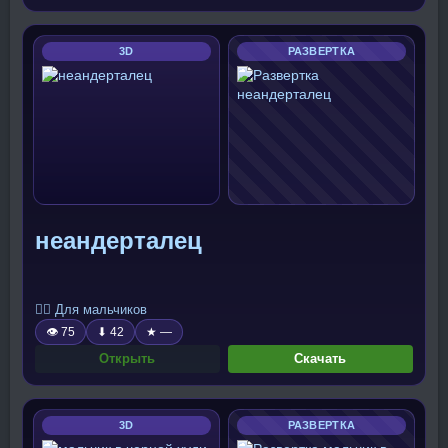
3D
РАЗВЕРТКА
неандерталец
🧍‍♂️ Для мальчиков
👁 75
⬇ 42
★ —
Открыть
Скачать
3D
РАЗВЕРТКА