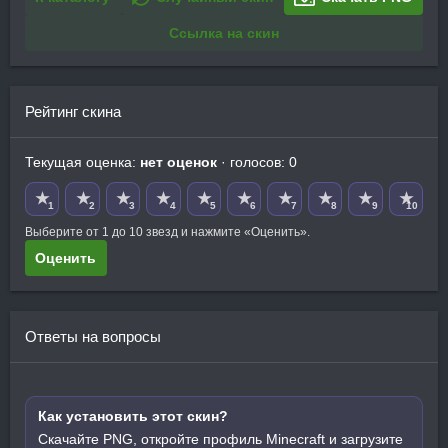
Ссылка на скин
Рейтинг скина
Текущая оценка:
нет оценок
· голосов: 0
★
★
★
★
★
★
★
★
★
★
1
2
3
4
5
6
7
8
9
10
Выберите от 1 до 10 звезд и нажмите «Оценить».
Оценить
Ответы на вопросы
Как установить этот скин?
Скачайте PNG, откройте профиль Minecraft и загрузите