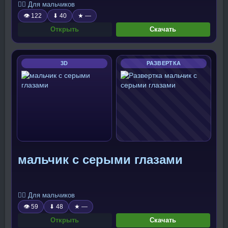
🧍‍♂️ Для мальчиков
👁 122
⬇ 40
★ —
Открыть
Скачать
3D
РАЗВЕРТКА
мальчик с серыми глазами
🧍‍♂️ Для мальчиков
👁 59
⬇ 48
★ —
Открыть
Скачать