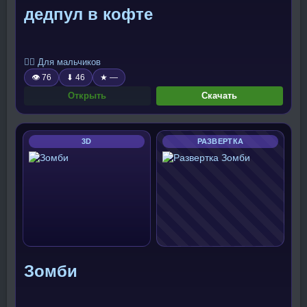
дедпул в кофте
🧍‍♂️ Для мальчиков
👁 76
⬇ 46
★ —
Открыть
Скачать
3D
РАЗВЕРТКА
Зомби