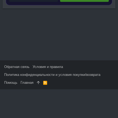
Обратная связь
Условия и правила
Политика конфиденциальности и условия покупки/возврата
Помощь
Главная
R
S
S
На данном сайте используются файлы cookie, чтобы
персонализировать контент и сохранить Ваш вход в систему,
если Вы зарегистрируетесь.
Продолжая использовать этот сайт, Вы соглашаетесь на
использование наших файлов cookie и принимаете
пользовательское соглашение и политику конфиденциальности.