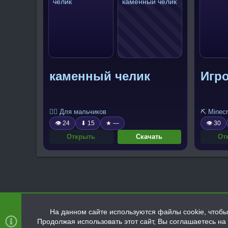
каменный челик
Игро
🧍‍♂️ Для мальчиков
⛏️ Minecr
👁 24
⬇ 15
★ —
👁 30
Открыть
Скачать
От
На данном сайте используются файлы cookie, чтобы 
Продолжая использовать этот сайт, Вы соглашаетесь н