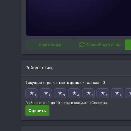
К каталогу
Случайный скин
Рейтинг скина
Текущая оценка:
нет оценок
· голосов: 0
★
★
★
★
★
★
★
1
2
3
4
5
6
7
Выберите от 1 до 10 звезд и нажмите «Оценить».
Оценить