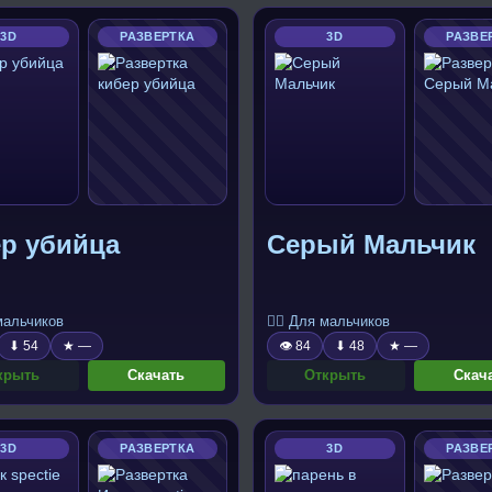
3D
РАЗВЕРТКА
3D
РАЗВЕ
ер убийца
Серый Мальчик
 мальчиков
🧍‍♂️ Для мальчиков
⬇ 54
★ —
👁 84
⬇ 48
★ —
крыть
Скачать
Открыть
Скач
3D
РАЗВЕРТКА
3D
РАЗВЕ