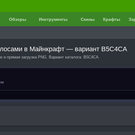
Обзоры
Инструменты
Скины
Крафты
За
волосами в Майнкрафт — вариант B5C4CA
е и прямая загрузка PNG. Вариант каталога: B5C4CA.