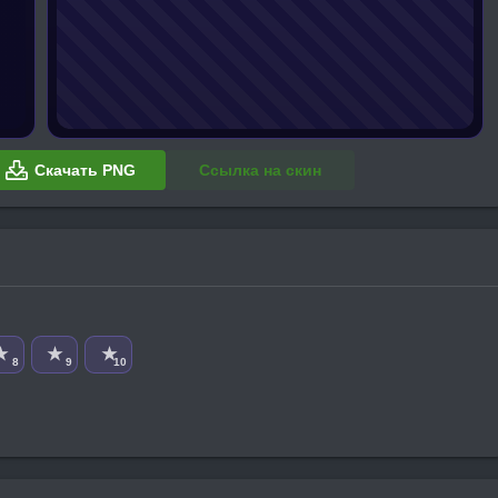
Скачать PNG
Ссылка на скин
★
★
★
8
9
10