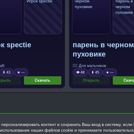
к spectie
парень в черном
пуховике
aft
🧍‍♂️ Для мальчиков
⬇ 43
★ —
👁 48
⬇ 45
★ —
крыть
Скачать
Открыть
Скач
персонализировать контент и сохранить Ваш вход в систему, если 
а использование наших файлов cookie и принимаете пользовательс