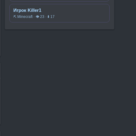
Игрок Killer1
⛏️ Minecraft · 👁 23 · ⬇ 17