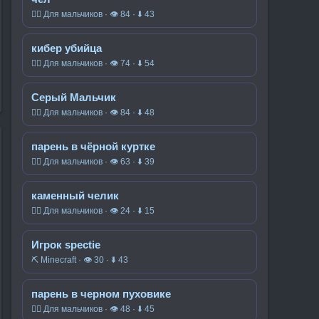
🧍‍♂️ Для мальчиков · 👁 84 · ⬇ 43
кибер убийца
🧍‍♂️ Для мальчиков · 👁 74 · ⬇ 54
Серый Мальчик
🧍‍♂️ Для мальчиков · 👁 84 · ⬇ 48
парень в чёрной куртке
🧍‍♂️ Для мальчиков · 👁 63 · ⬇ 39
каменный челик
🧍‍♂️ Для мальчиков · 👁 24 · ⬇ 15
Игрок spectie
⛏️ Minecraft · 👁 30 · ⬇ 43
парень в черном пуховике
🧍‍♂️ Для мальчиков · 👁 48 · ⬇ 45