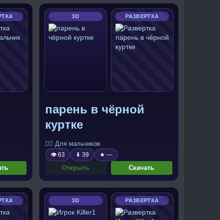
РТКА
3D
РАЗВЕРТКА
парень в чёрной
куртке
🧍‍♂️ Для мальчиков
👁 63
⬇ 39
★ —
ать
Открыть
Скачать
РТКА
3D
РАЗВЕРТКА