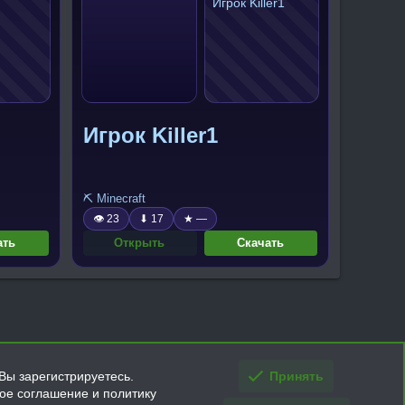
Игрок Killer1
⛏️ Minecraft
👁 23
⬇ 17
★ —
ать
Открыть
Скачать
Вы зарегистрируетесь.
Принять
кое соглашение и политику