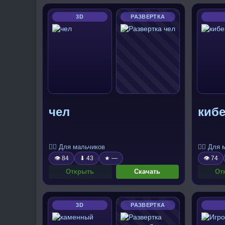
3D
РАЗВЕРТКА
чел
киб
🧍‍♂️ Для мальчиков
🧍‍♂️ Для
👁 84
⬇ 43
★ —
👁 74
Открыть
Скачать
От
3D
РАЗВЕРТКА