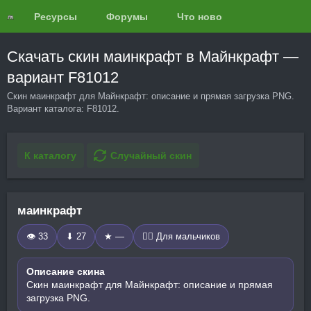
Ресурсы
Форумы
Что нового?
Обзоры
Скачать скин маинкрафт в Майнкрафт —
вариант F81012
Скин маинкрафт для Майнкрафт: описание и прямая загрузка PNG.
Вариант каталога: F81012.
К каталогу
Случайный скин
маинкрафт
👁 33
⬇ 27
★ —
🧍‍♂️ Для мальчиков
Описание скина
Скин маинкрафт для Майнкрафт: описание и прямая
загрузка PNG.