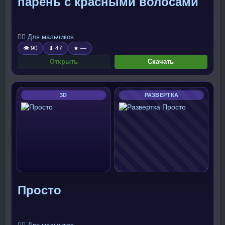
парень с красными волосами
🧍‍♂️ Для мальчиков
👁 90
⬇ 47
★ —
Открыть
Скачать
3D
РАЗВЕРТКА
Просто