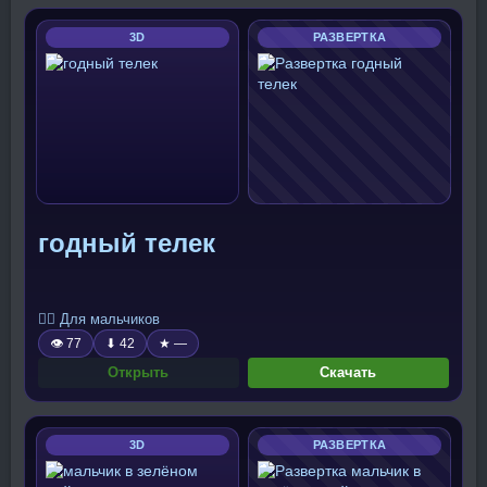
3D
РАЗВЕРТКА
годный телек
🧍‍♂️ Для мальчиков
👁 77
⬇ 42
★ —
Открыть
Скачать
3D
РАЗВЕРТКА