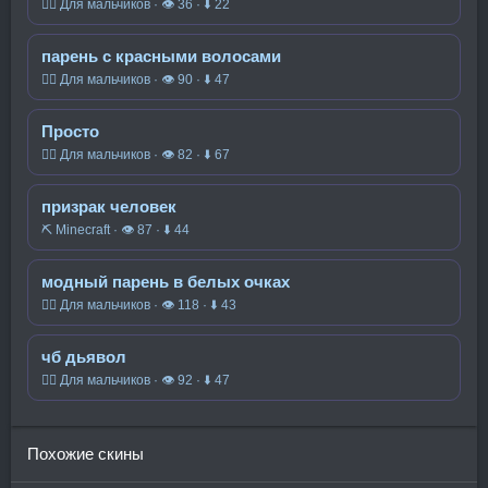
🧍‍♂️ Для мальчиков · 👁 36 · ⬇ 22
парень с красными волосами
🧍‍♂️ Для мальчиков · 👁 90 · ⬇ 47
Просто
🧍‍♂️ Для мальчиков · 👁 82 · ⬇ 67
призрак человек
⛏️ Minecraft · 👁 87 · ⬇ 44
модный парень в белых очках
🧍‍♂️ Для мальчиков · 👁 118 · ⬇ 43
чб дьявол
🧍‍♂️ Для мальчиков · 👁 92 · ⬇ 47
Похожие скины