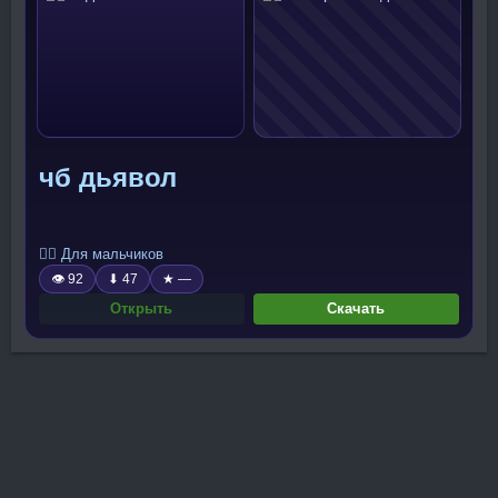
чб дьявол
🧍‍♂️ Для мальчиков
👁 92
⬇ 47
★ —
Открыть
Скачать