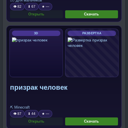
🧍‍♂️ Для мальчиков
👁 82
⬇ 67
★ —
Открыть
Скачать
3D
РАЗВЕРТКА
призрак человек
⛏️ Minecraft
👁 87
⬇ 44
★ —
Открыть
Скачать