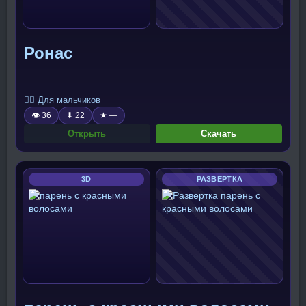
Ронас
🧍‍♂️ Для мальчиков
👁 36
⬇ 22
★ —
Открыть
Скачать
3D
РАЗВЕРТКА