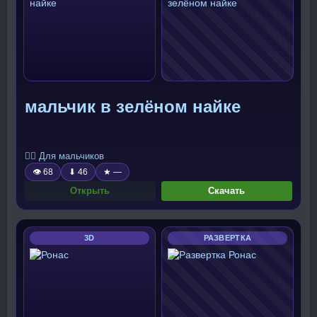
мальчик в зелёном найке
🧍‍♂️ Для мальчиков
👁 68
⬇ 46
★ —
Открыть
Скачать
3D
РАЗВЕРТКА