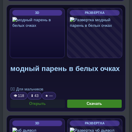
3D
РАЗВЕРТКА
модный парень в белых очках
🧍‍♂️ Для мальчиков
👁 118
⬇ 43
★ —
Открыть
Скачать
3D
РАЗВЕРТКА