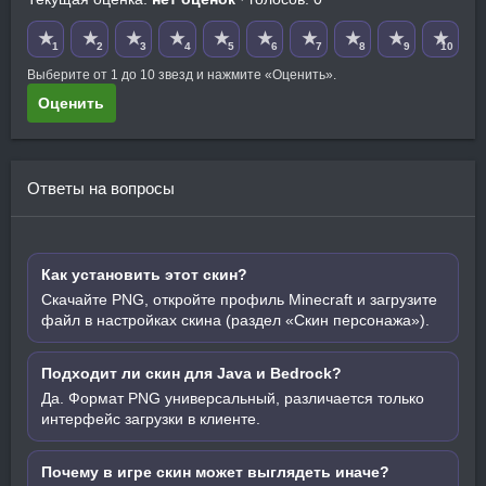
★
★
★
★
★
★
★
★
★
★
1
2
3
4
5
6
7
8
9
10
Выберите от 1 до 10 звезд и нажмите «Оценить».
Оценить
Ответы на вопросы
Как установить этот скин?
Скачайте PNG, откройте профиль Minecraft и загрузите
файл в настройках скина (раздел «Скин персонажа»).
Подходит ли скин для Java и Bedrock?
Да. Формат PNG универсальный, различается только
интерфейс загрузки в клиенте.
Почему в игре скин может выглядеть иначе?