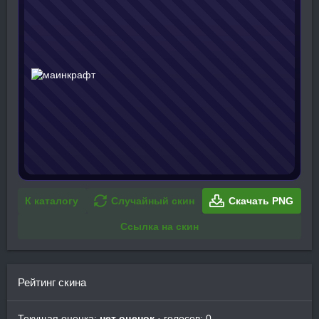
К каталогу
Случайный скин
Скачать PNG
Ссылка на скин
Рейтинг скина
Текущая оценка:
нет оценок
· голосов: 0