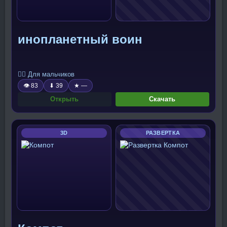
инопланетный воин
🧍‍♂️ Для мальчиков
👁 83
⬇ 39
★ —
Открыть
Скачать
3D
РАЗВЕРТКА