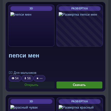
3D
РАЗВЕРТКА
пепси мен
🧍‍♂️ Для мальчиков
👁 54
⬇ 56
★ —
Открыть
Скачать
3D
РАЗВЕРТКА