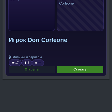
Игрок Don Corleone
🎬 Фильмы и сериалы
👁 17
⬇ 8
★ —
Открыть
Скачать