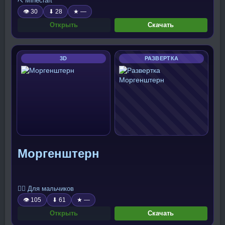
⛏️ Minecraft
👁 30
⬇ 28
★ —
Открыть
Скачать
3D
РАЗВЕРТКА
Моргенштерн
🧍‍♂️ Для мальчиков
👁 105
⬇ 61
★ —
Открыть
Скачать