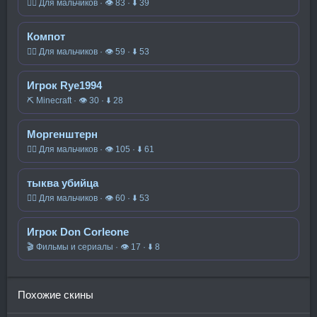
🧍‍♂️ Для мальчиков · 👁 83 · ⬇ 39
Компот
🧍‍♂️ Для мальчиков · 👁 59 · ⬇ 53
Игрок Rye1994
⛏️ Minecraft · 👁 30 · ⬇ 28
Моргенштерн
🧍‍♂️ Для мальчиков · 👁 105 · ⬇ 61
тыква убийца
🧍‍♂️ Для мальчиков · 👁 60 · ⬇ 53
Игрок Don Corleone
🎬 Фильмы и сериалы · 👁 17 · ⬇ 8
Похожие скины