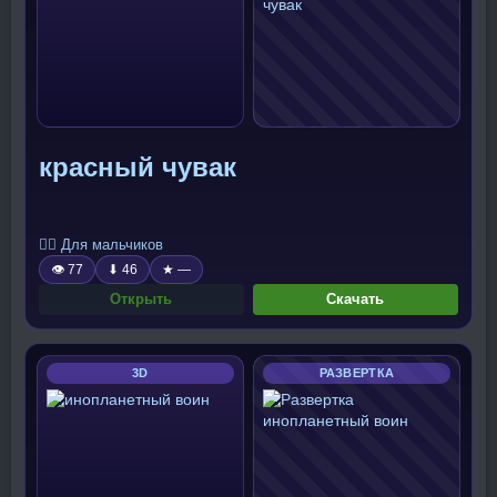
красный чувак
🧍‍♂️ Для мальчиков
👁 77
⬇ 46
★ —
Открыть
Скачать
3D
РАЗВЕРТКА