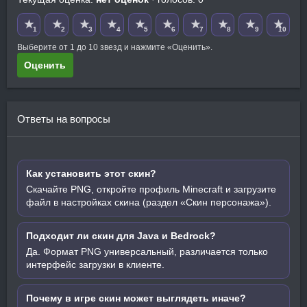
★
★
★
★
★
★
★
★
★
★
1
2
3
4
5
6
7
8
9
10
Выберите от 1 до 10 звезд и нажмите «Оценить».
Оценить
Ответы на вопросы
Как установить этот скин?
Скачайте PNG, откройте профиль Minecraft и загрузите
файл в настройках скина (раздел «Скин персонажа»).
Подходит ли скин для Java и Bedrock?
Да. Формат PNG универсальный, различается только
интерфейс загрузки в клиенте.
Почему в игре скин может выглядеть иначе?