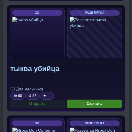
3D
РАЗВЕРТКА
тыква убийца
🧍‍♂️ Для мальчиков
👁 60
⬇ 53
★ —
Открыть
Скачать
3D
РАЗВЕРТКА