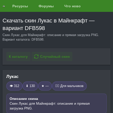
Ресурсы
Форумы
Что нового?
Обзоры
Скачать скин Лукас в Майнкрафт —
вариант DFB598
Скин Лукас для Майнкрафт: описание и прямая загрузка PNG.
Вариант каталога: DFB598.
К каталогу
Случайный скин
Лукас
👁 312
⬇ 130
★ —
🧍‍♂️ Для мальчиков
Описание скина
Скин Лукас для Майнкрафт: описание и прямая
загрузка PNG.