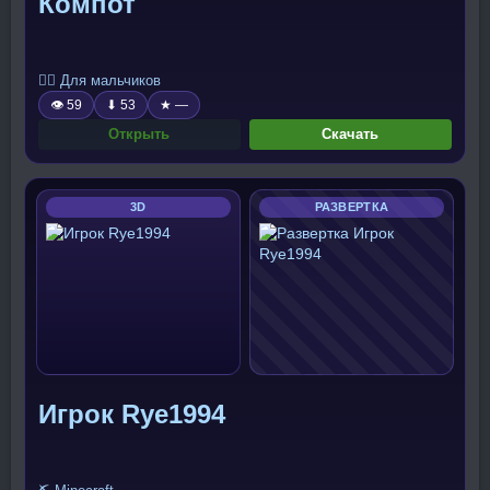
Компот
🧍‍♂️ Для мальчиков
👁 59
⬇ 53
★ —
Открыть
Скачать
3D
РАЗВЕРТКА
Игрок Rye1994