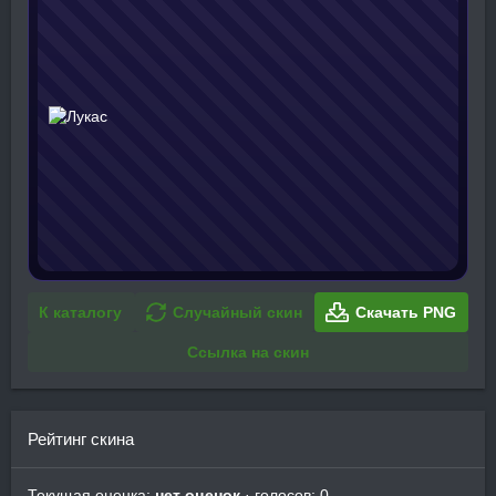
К каталогу
Случайный скин
Скачать PNG
Ссылка на скин
Рейтинг скина
Текущая оценка:
нет оценок
· голосов: 0