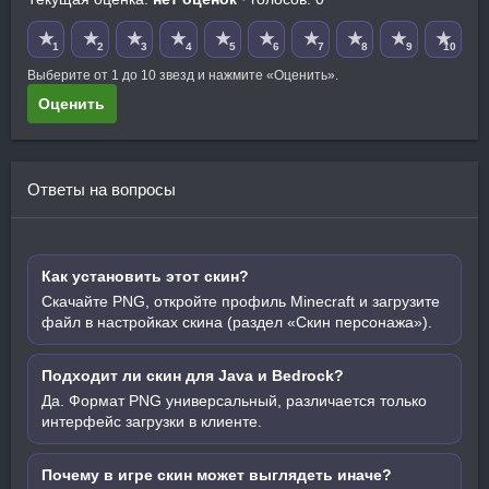
★
★
★
★
★
★
★
★
★
★
1
2
3
4
5
6
7
8
9
10
Выберите от 1 до 10 звезд и нажмите «Оценить».
Оценить
Ответы на вопросы
Как установить этот скин?
Скачайте PNG, откройте профиль Minecraft и загрузите
файл в настройках скина (раздел «Скин персонажа»).
Подходит ли скин для Java и Bedrock?
Да. Формат PNG универсальный, различается только
интерфейс загрузки в клиенте.
Почему в игре скин может выглядеть иначе?