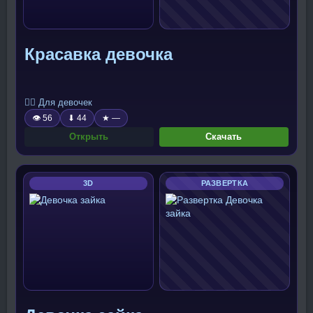
Красавка девочка
🧍‍♀️ Для девочек
👁 56
⬇ 44
★ —
Открыть
Скачать
3D
РАЗВЕРТКА