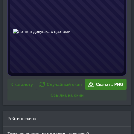
К каталогу
Случайный скин
Скачать PNG
Ссылка на скин
Рейтинг скина
Текущая оценка:
нет оценок
· голосов: 0