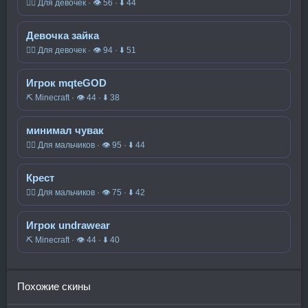
🧍‍♀️ Для девочек · 👁 56 · ⬇ 44
Девочка зайка
🧍‍♀️ Для девочек · 👁 94 · ⬇ 51
Игрок mqteGOD
⛏️ Minecraft · 👁 44 · ⬇ 38
минимал чувак
🧍‍♂️ Для мальчиков · 👁 95 · ⬇ 44
Крест
🧍‍♂️ Для мальчиков · 👁 75 · ⬇ 42
Игрок undrawear
⛏️ Minecraft · 👁 44 · ⬇ 40
Похожие скины