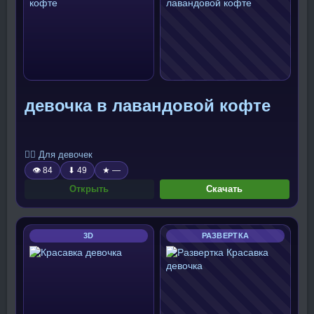
девочка в лавандовой кофте
🧍‍♀️ Для девочек
👁 84
⬇ 49
★ —
Открыть
Скачать
3D
РАЗВЕРТКА