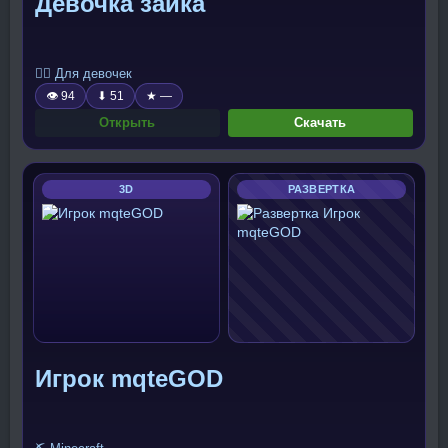
Девочка зайка
🧍‍♀️ Для девочек
👁 94
⬇ 51
★ —
Открыть
Скачать
3D
РАЗВЕРТКА
Игрок mqteGOD