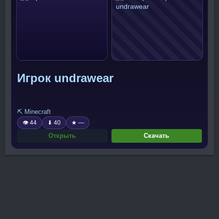
Игрок undrawear
⛏️ Minecraft
👁 44
⬇ 40
★ —
Открыть
Скачать