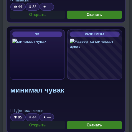
⛏️ Minecraft
👁 44
⬇ 38
★ —
Открыть
Скачать
3D
РАЗВЕРТКА
минимал чувак
🧍‍♂️ Для мальчиков
👁 95
⬇ 44
★ —
Открыть
Скачать