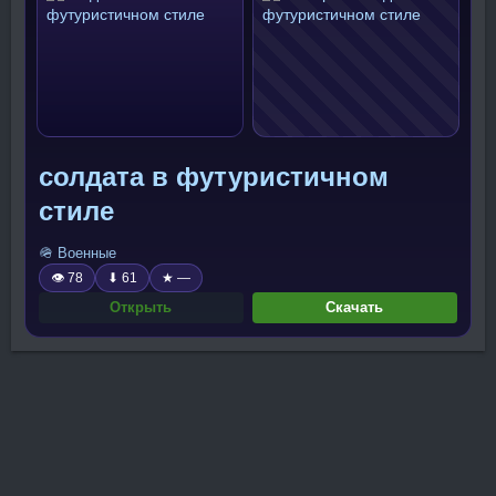
солдата в футуристичном
стиле
🪖 Военные
👁 78
⬇ 61
★ —
Открыть
Скачать