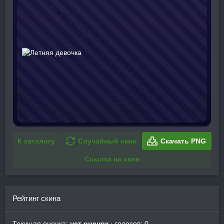
К каталогу
Случайный скин
Скачать PNG
Ссылка на скин
Рейтинг скина
Текущая оценка:
нет оценок
· голосов: 0