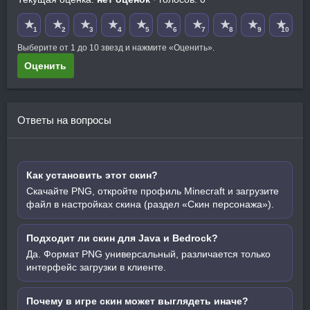
★
★
★
★
★
★
★
★
★
★
1
2
3
4
5
6
7
8
9
10
Выберите от 1 до 10 звезд и нажмите «Оценить».
Оценить
Ответы на вопросы
Как установить этот скин?
Скачайте PNG, откройте профиль Minecraft и загрузите
файл в настройках скина (раздел «Скин персонажа»).
Подходит ли скин для Java и Bedrock?
Да. Формат PNG универсальный, различается только
интерфейс загрузки в клиенте.
Почему в игре скин может выглядеть иначе?