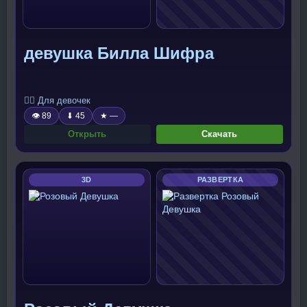
девушка Билла Шифра
🧍‍♀️ Для девочек
👁 89
⬇ 45
★ —
Открыть
Скачать
3D
РАЗВЕРТКА