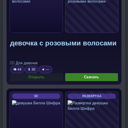
девочка с розовыми волосами
🧍‍♀️ Для девочек
👁 44
⬇ 30
★ —
Открыть
Скачать
3D
РАЗВЕРТКА