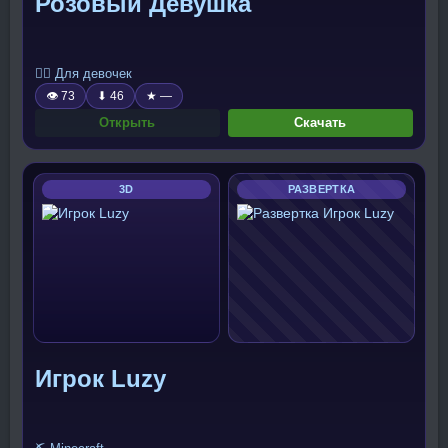
Розовый Девушка
🧍‍♀️ Для девочек
👁 73
⬇ 46
★ —
Открыть
Скачать
3D
РАЗВЕРТКА
Игрок Luzy