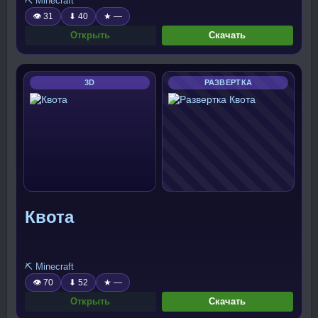
⛏️ Minecraft
👁 31
⬇ 40
★ —
Открыть
Скачать
3D
РАЗВЕРТКА
Квота
⛏️ Minecraft
👁 70
⬇ 52
★ —
Открыть
Скачать