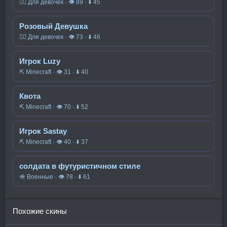
🧍‍♀️ Для девочек · 👁 89 · ⬇ 45
Розовый Девушка
🧍‍♀️ Для девочек · 👁 73 · ⬇ 46
Игрок Luzy
⛏️ Minecraft · 👁 31 · ⬇ 40
Квота
⛏️ Minecraft · 👁 70 · ⬇ 52
Игрок Sastay
⛏️ Minecraft · 👁 40 · ⬇ 37
солдата в футуристичном стиле
🪖 Военные · 👁 78 · ⬇ 61
Похожие скины