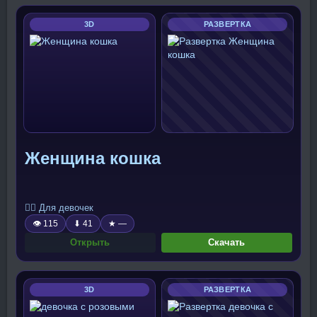
3D
РАЗВЕРТКА
Женщина кошка
🧍‍♀️ Для девочек
👁 115
⬇ 41
★ —
Открыть
Скачать
3D
РАЗВЕРТКА