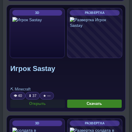
3D
РАЗВЕРТКА
Игрок Sastay
⛏️ Minecraft
👁 40
⬇ 37
★ —
Открыть
Скачать
3D
РАЗВЕРТКА