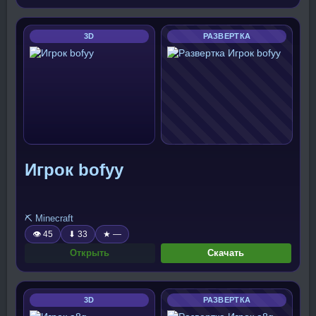
3D
РАЗВЕРТКА
Игрок bofyy
⛏️ Minecraft
👁 45
⬇ 33
★ —
Открыть
Скачать
3D
РАЗВЕРТКА