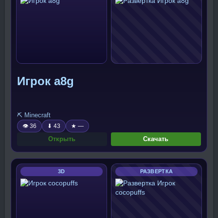
Игрок a8g
⛏️ Minecraft
👁 36
⬇ 43
★ —
Открыть
Скачать
3D
РАЗВЕРТКА