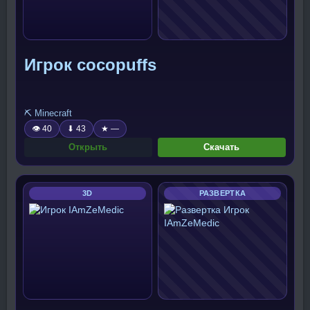
Игрок cocopuffs
⛏️ Minecraft
👁 40
⬇ 43
★ —
Открыть
Скачать
3D
РАЗВЕРТКА