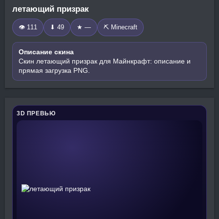
летающий призрак
👁 111
⬇ 49
★ —
⛏️ Minecraft
Описание скина
Скин летающий призрак для Майнкрафт: описание и
прямая загрузка PNG.
3D ПРЕВЬЮ