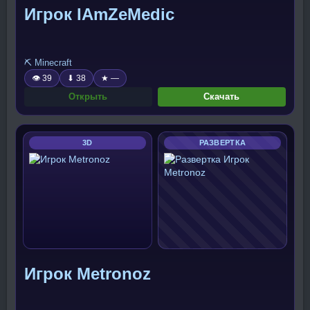
Игрок IAmZeMedic
⛏️ Minecraft
👁 39
⬇ 38
★ —
Открыть
Скачать
3D
РАЗВЕРТКА
Игрок Metronoz