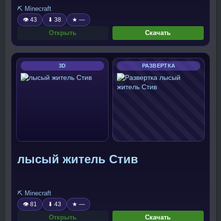
⛏️ Minecraft
👁 43
⬇ 38
★ —
Открыть
Скачать
3D
РАЗВЕРТКА
лысый житель Стив
⛏️ Minecraft
👁 81
⬇ 43
★ —
Открыть
Скачать