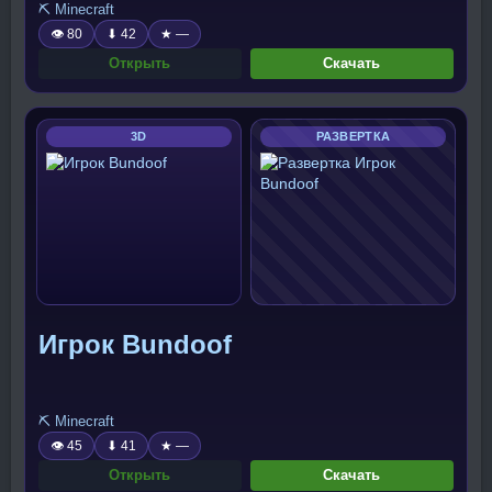
⛏️ Minecraft
👁 80
⬇ 42
★ —
Открыть
Скачать
3D
РАЗВЕРТКА
Игрок Bundoof
⛏️ Minecraft
👁 45
⬇ 41
★ —
Открыть
Скачать