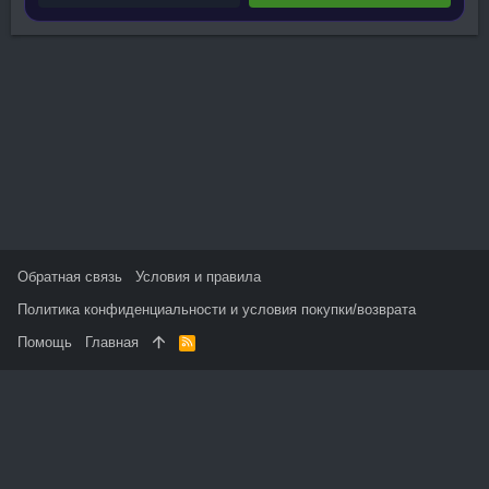
Обратная связь
Условия и правила
Политика конфиденциальности и условия покупки/возврата
Помощь
Главная
R
S
S
На данном сайте используются файлы cookie, чтобы
персонализировать контент и сохранить Ваш вход в систему,
если Вы зарегистрируетесь.
Продолжая использовать этот сайт, Вы соглашаетесь на
использование наших файлов cookie и принимаете
пользовательское соглашение и политику конфиденциальности.