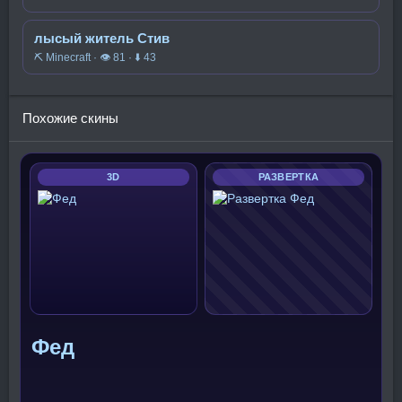
лысый житель Стив
⛏️ Minecraft · 👁 81 · ⬇ 43
Похожие скины
3D
РАЗВЕРТКА
Фед